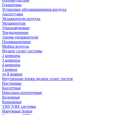
Рециркуляторы
Озонаторы
Установки обеззараживания воздуха
Аксессуары
Увлажнители воздуха
Увлажнители
Ультразвуковые
Традиционные
Арома-увлажнители
Промышленные
Мойки воздуха
Мульти сплит системы
2 комнаты
3 комнаты
4 комнаты
5 комнат
до 8 комнат
Внутренние блоки мульти сплит систем
Настенные
Кассетные
Напольно-потолочные
Колонные
Канальные
VRV/VRF системы
Наружные блоки