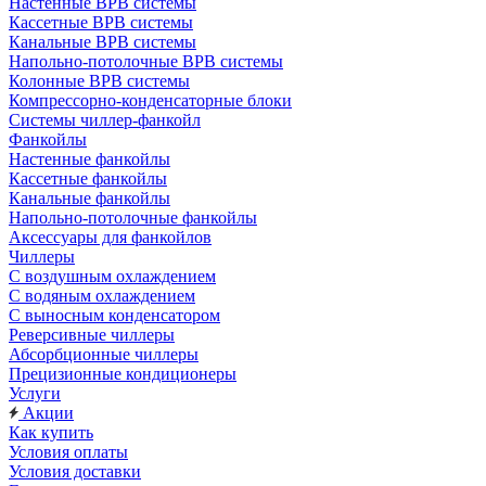
Настенные ВРВ системы
Кассетные ВРВ системы
Канальные ВРВ системы
Напольно-потолочные ВРВ системы
Колонные ВРВ системы
Компрессорно-конденсаторные блоки
Системы чиллер-фанкойл
Фанкойлы
Настенные фанкойлы
Кассетные фанкойлы
Канальные фанкойлы
Напольно-потолочные фанкойлы
Аксессуары для фанкойлов
Чиллеры
С воздушным охлаждением
С водяным охлаждением
С выносным конденсатором
Реверсивные чиллеры
Абсорбционные чиллеры
Прецизионные кондиционеры
Услуги
Акции
Как купить
Условия оплаты
Условия доставки