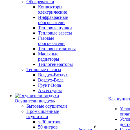
Обогреватели
Конвекторы
электрические
Инфракрасные
обогреватели
Тепловые пушки
Тепловые завесы
Газовые
обогреватели
Тепловентиляторы
Масляные
радиаторы
Теплогенераторы
Тепловые насосы
Воздух-Воздух
Воздух-Вода
Грунт-Вода
Аксессуары
Как купит
Осушители воздуха
Бытовые осушители
Усло
Промышленные
опла
осушители
Усло
< 30 литров
дост
50 литров
Услуги
Гара