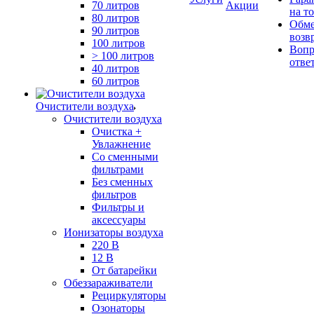
70 литров
Акции
на т
80 литров
Обме
90 литров
возв
100 литров
Вопр
> 100 литров
отве
40 литров
60 литров
Очистители воздуха
Очистители воздуха
Очистка +
Увлажнение
Cо сменными
фильтрами
Без сменных
фильтров
Фильтры и
аксессуары
Ионизаторы воздуха
220 В
12 В
От батарейки
Обеззараживатели
Рециркуляторы
Озонаторы