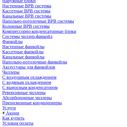
Наружные блоки
Настенные ВРВ системы
Кассетные ВРВ системы
Канальные ВРВ системы
Напольно-потолочные ВРВ системы
Колонные ВРВ системы
Компрессорно-конденсаторные блоки
Системы чиллер-фанкойл
Фанкойлы
Настенные фанкойлы
Кассетные фанкойлы
Канальные фанкойлы
Напольно-потолочные фанкойлы
Аксессуары для фанкойлов
Чиллеры
С воздушным охлаждением
С водяным охлаждением
С выносным конденсатором
Реверсивные чиллеры
Абсорбционные чиллеры
Прецизионные кондиционеры
Услуги
Акции
Как купить
Условия оплаты