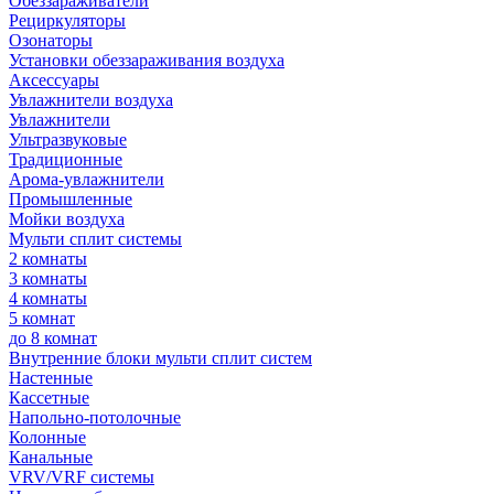
Обеззараживатели
Рециркуляторы
Озонаторы
Установки обеззараживания воздуха
Аксессуары
Увлажнители воздуха
Увлажнители
Ультразвуковые
Традиционные
Арома-увлажнители
Промышленные
Мойки воздуха
Мульти сплит системы
2 комнаты
3 комнаты
4 комнаты
5 комнат
до 8 комнат
Внутренние блоки мульти сплит систем
Настенные
Кассетные
Напольно-потолочные
Колонные
Канальные
VRV/VRF системы