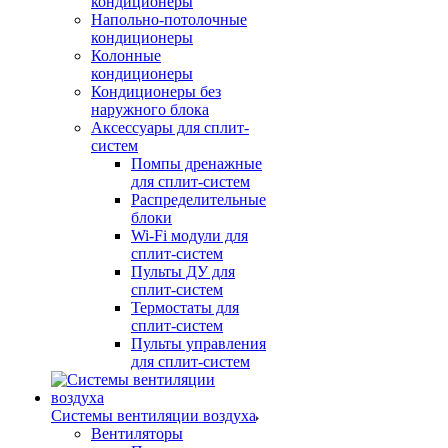
кондиционеры
Напольно-потолочные
кондиционеры
Колонные
кондиционеры
Кондиционеры без
наружного блока
Аксессуары для сплит-
систем
Помпы дренажные
для сплит-систем
Распределительные
блоки
Wi-Fi модули для
сплит-систем
Пульты ДУ для
сплит-систем
Термостаты для
сплит-систем
Пульты управления
для сплит-систем
Системы вентиляции воздуха
Вентиляторы