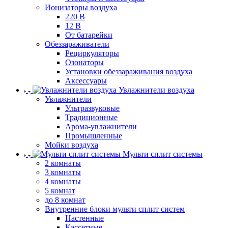
Ионизаторы воздуха
220 В
12 В
От батарейки
Обеззараживатели
Рециркуляторы
Озонаторы
Установки обеззараживания воздуха
Аксессуары
Увлажнители воздуха
Увлажнители
Ультразвуковые
Традиционные
Арома-увлажнители
Промышленные
Мойки воздуха
Мульти сплит системы
2 комнаты
3 комнаты
4 комнаты
5 комнат
до 8 комнат
Внутренние блоки мульти сплит систем
Настенные
Кассетные