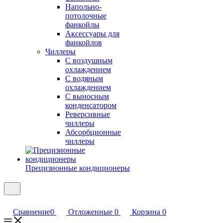
Напольно-
потолочные
фанкойлы
Аксессуары для
фанкойлов
Чиллеры
С воздушным
охлаждением
С водяным
охлаждением
С выносным
конденсатором
Реверсивные
чиллеры
Абсорбционные
чиллеры
Прецизионные кондиционеры
Сравнение
0
Отложенные
0
Корзина
0