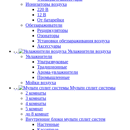
Ионизаторы воздуха
220 В
12 В
От батарейки
Обеззараживатели
Рециркуляторы
Озонаторы
Установки обеззараживания воздуха
Аксессуары
Увлажнители воздуха
Увлажнители
Ультразвуковые
Традиционные
Арома-увлажнители
Промышленные
Мойки воздуха
Мульти сплит системы
2 комнаты
3 комнаты
4 комнаты
5 комнат
до 8 комнат
Внутренние блоки мульти сплит систем
Настенные
Кассетные