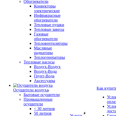
Обогреватели
Конвекторы
электрические
Инфракрасные
обогреватели
Тепловые пушки
Тепловые завесы
Газовые
обогреватели
Тепловентиляторы
Масляные
радиаторы
Теплогенераторы
Тепловые насосы
Воздух-Воздух
Воздух-Вода
Грунт-Вода
Аксессуары
Как купит
Осушители воздуха
Бытовые осушители
Усло
Промышленные
опла
осушители
Усло
< 30 литров
дост
50 литров
Услуги
Гара