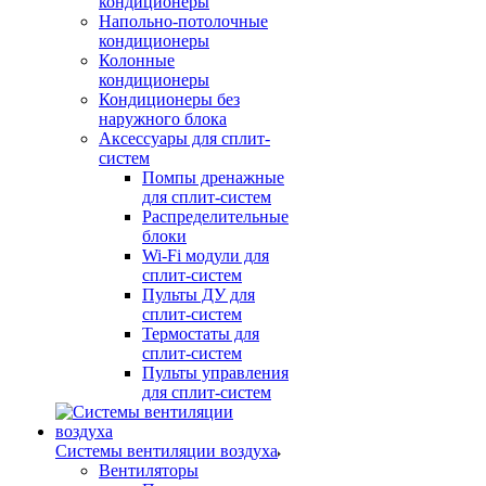
кондиционеры
Напольно-потолочные
кондиционеры
Колонные
кондиционеры
Кондиционеры без
наружного блока
Аксессуары для сплит-
систем
Помпы дренажные
для сплит-систем
Распределительные
блоки
Wi-Fi модули для
сплит-систем
Пульты ДУ для
сплит-систем
Термостаты для
сплит-систем
Пульты управления
для сплит-систем
Системы вентиляции воздуха
Вентиляторы