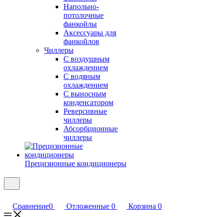
Напольно-
потолочные
фанкойлы
Аксессуары для
фанкойлов
Чиллеры
С воздушным
охлаждением
С водяным
охлаждением
С выносным
конденсатором
Реверсивные
чиллеры
Абсорбционные
чиллеры
Прецизионные кондиционеры
Сравнение
0
Отложенные
0
Корзина
0