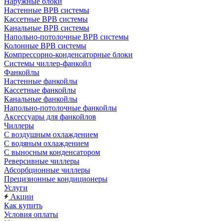
Наружные блоки
Настенные ВРВ системы
Кассетные ВРВ системы
Канальные ВРВ системы
Напольно-потолочные ВРВ системы
Колонные ВРВ системы
Компрессорно-конденсаторные блоки
Системы чиллер-фанкойл
Фанкойлы
Настенные фанкойлы
Кассетные фанкойлы
Канальные фанкойлы
Напольно-потолочные фанкойлы
Аксессуары для фанкойлов
Чиллеры
С воздушным охлаждением
С водяным охлаждением
С выносным конденсатором
Реверсивные чиллеры
Абсорбционные чиллеры
Прецизионные кондиционеры
Услуги
Акции
Как купить
Условия оплаты