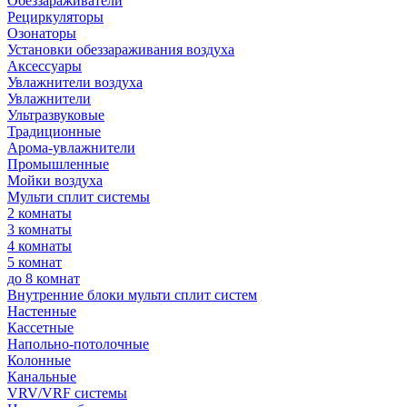
Обеззараживатели
Рециркуляторы
Озонаторы
Установки обеззараживания воздуха
Аксессуары
Увлажнители воздуха
Увлажнители
Ультразвуковые
Традиционные
Арома-увлажнители
Промышленные
Мойки воздуха
Мульти сплит системы
2 комнаты
3 комнаты
4 комнаты
5 комнат
до 8 комнат
Внутренние блоки мульти сплит систем
Настенные
Кассетные
Напольно-потолочные
Колонные
Канальные
VRV/VRF системы