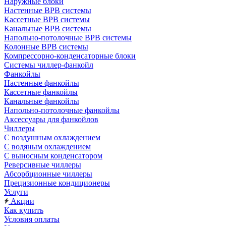
Наружные блоки
Настенные ВРВ системы
Кассетные ВРВ системы
Канальные ВРВ системы
Напольно-потолочные ВРВ системы
Колонные ВРВ системы
Компрессорно-конденсаторные блоки
Системы чиллер-фанкойл
Фанкойлы
Настенные фанкойлы
Кассетные фанкойлы
Канальные фанкойлы
Напольно-потолочные фанкойлы
Аксессуары для фанкойлов
Чиллеры
С воздушным охлаждением
С водяным охлаждением
С выносным конденсатором
Реверсивные чиллеры
Абсорбционные чиллеры
Прецизионные кондиционеры
Услуги
Акции
Как купить
Условия оплаты