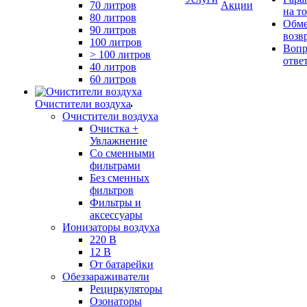
70 литров
Акции
на т
80 литров
Обме
90 литров
возв
100 литров
Вопр
> 100 литров
отве
40 литров
60 литров
Очистители воздуха
Очистители воздуха
Очистка +
Увлажнение
Cо сменными
фильтрами
Без сменных
фильтров
Фильтры и
аксессуары
Ионизаторы воздуха
220 В
12 В
От батарейки
Обеззараживатели
Рециркуляторы
Озонаторы