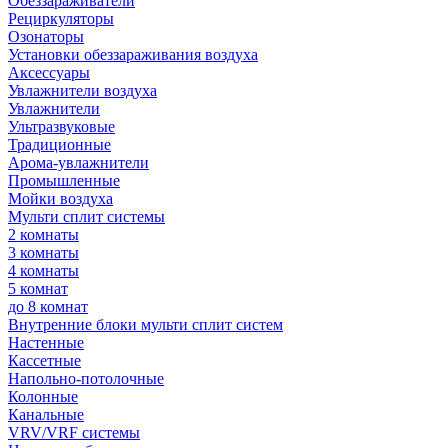
Обеззараживатели
Рециркуляторы
Озонаторы
Установки обеззараживания воздуха
Аксессуары
Увлажнители воздуха
Увлажнители
Ультразвуковые
Традиционные
Арома-увлажнители
Промышленные
Мойки воздуха
Мульти сплит системы
2 комнаты
3 комнаты
4 комнаты
5 комнат
до 8 комнат
Внутренние блоки мульти сплит систем
Настенные
Кассетные
Напольно-потолочные
Колонные
Канальные
VRV/VRF системы