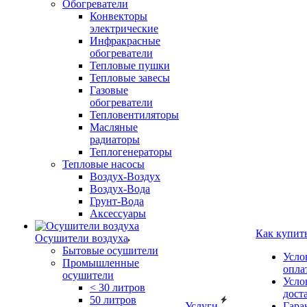
Обогреватели
Конвекторы
электрические
Инфракрасные
обогреватели
Тепловые пушки
Тепловые завесы
Газовые
обогреватели
Тепловентиляторы
Масляные
радиаторы
Теплогенераторы
Тепловые насосы
Воздух-Воздух
Воздух-Вода
Грунт-Вода
Аксессуары
Как купит
Осушители воздуха
Бытовые осушители
Усло
Промышленные
опла
осушители
Усло
< 30 литров
дост
50 литров
Услуги
Гара