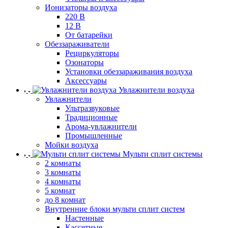
Ионизаторы воздуха
220 В
12 В
От батарейки
Обеззараживатели
Рециркуляторы
Озонаторы
Установки обеззараживания воздуха
Аксессуары
Увлажнители воздуха
Увлажнители
Ультразвуковые
Традиционные
Арома-увлажнители
Промышленные
Мойки воздуха
Мульти сплит системы
2 комнаты
3 комнаты
4 комнаты
5 комнат
до 8 комнат
Внутренние блоки мульти сплит систем
Настенные
Кассетные