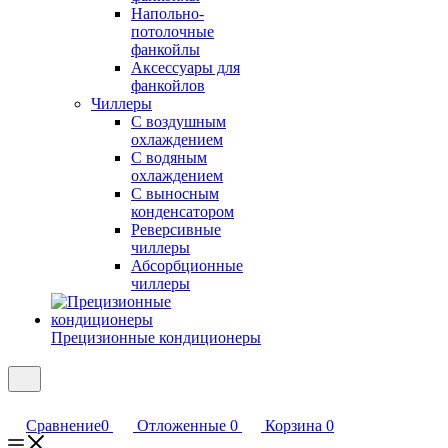
Напольно-
потолочные
фанкойлы
Аксессуары для
фанкойлов
Чиллеры
С воздушным
охлаждением
С водяным
охлаждением
С выносным
конденсатором
Реверсивные
чиллеры
Абсорбционные
чиллеры
Прецизионные кондиционеры
Сравнение
0
Отложенные
0
Корзина
0