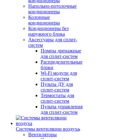
кондиционеры
Напольно-потолочные
кондиционеры
Колонные
кондиционеры
Кондиционеры без
наружного блока
Аксессуары для сплит-
систем
Помпы дренажные
для сплит-систем
Распределительные
блоки
Wi-Fi модули для
сплит-систем
Пульты ДУ для
сплит-систем
Термостаты для
сплит-систем
Пульты управления
для сплит-систем
Системы вентиляции воздуха
Вентиляторы