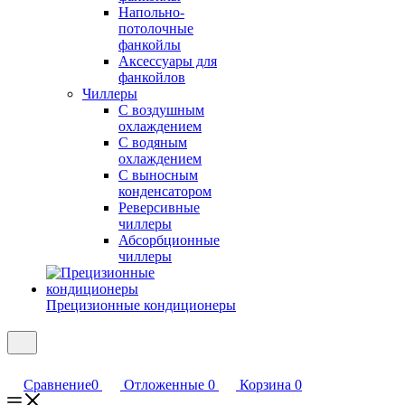
Напольно-
потолочные
фанкойлы
Аксессуары для
фанкойлов
Чиллеры
С воздушным
охлаждением
С водяным
охлаждением
С выносным
конденсатором
Реверсивные
чиллеры
Абсорбционные
чиллеры
Прецизионные кондиционеры
Сравнение
0
Отложенные
0
Корзина
0