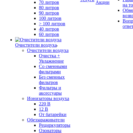
70 литров
Акции
на т
80 литров
Обме
90 литров
возв
100 литров
Вопр
> 100 литров
отве
40 литров
60 литров
Очистители воздуха
Очистители воздуха
Очистка +
Увлажнение
Cо сменными
фильтрами
Без сменных
фильтров
Фильтры и
аксессуары
Ионизаторы воздуха
220 В
12 В
От батарейки
Обеззараживатели
Рециркуляторы
Озонаторы