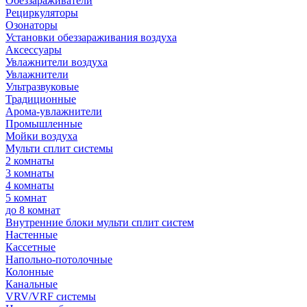
Обеззараживатели
Рециркуляторы
Озонаторы
Установки обеззараживания воздуха
Аксессуары
Увлажнители воздуха
Увлажнители
Ультразвуковые
Традиционные
Арома-увлажнители
Промышленные
Мойки воздуха
Мульти сплит системы
2 комнаты
3 комнаты
4 комнаты
5 комнат
до 8 комнат
Внутренние блоки мульти сплит систем
Настенные
Кассетные
Напольно-потолочные
Колонные
Канальные
VRV/VRF системы