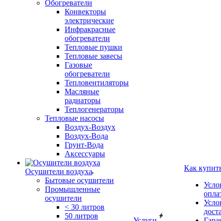
Обогреватели
Конвекторы
электрические
Инфракрасные
обогреватели
Тепловые пушки
Тепловые завесы
Газовые
обогреватели
Тепловентиляторы
Масляные
радиаторы
Теплогенераторы
Тепловые насосы
Воздух-Воздух
Воздух-Вода
Грунт-Вода
Аксессуары
Как купит
Осушители воздуха
Бытовые осушители
Усло
Промышленные
опла
осушители
Усло
< 30 литров
дост
50 литров
Услуги
Гара