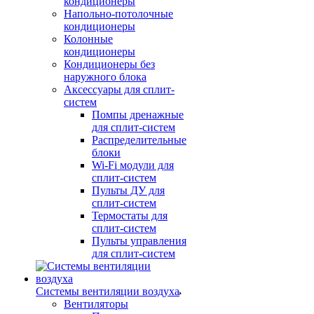
кондиционеры
Напольно-потолочные
кондиционеры
Колонные
кондиционеры
Кондиционеры без
наружного блока
Аксессуары для сплит-
систем
Помпы дренажные
для сплит-систем
Распределительные
блоки
Wi-Fi модули для
сплит-систем
Пульты ДУ для
сплит-систем
Термостаты для
сплит-систем
Пульты управления
для сплит-систем
Системы вентиляции воздуха
Вентиляторы