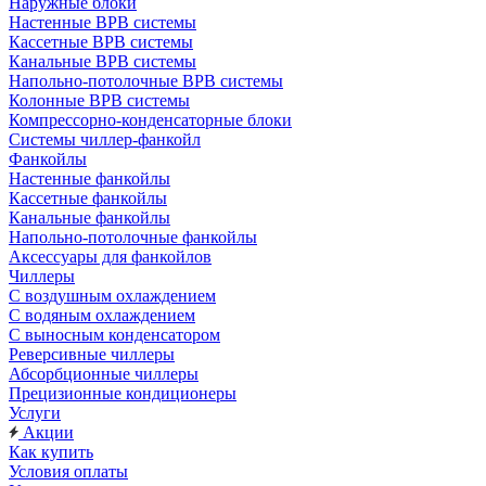
Наружные блоки
Настенные ВРВ системы
Кассетные ВРВ системы
Канальные ВРВ системы
Напольно-потолочные ВРВ системы
Колонные ВРВ системы
Компрессорно-конденсаторные блоки
Системы чиллер-фанкойл
Фанкойлы
Настенные фанкойлы
Кассетные фанкойлы
Канальные фанкойлы
Напольно-потолочные фанкойлы
Аксессуары для фанкойлов
Чиллеры
С воздушным охлаждением
С водяным охлаждением
С выносным конденсатором
Реверсивные чиллеры
Абсорбционные чиллеры
Прецизионные кондиционеры
Услуги
Акции
Как купить
Условия оплаты