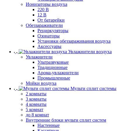
Ионизаторы воздуха
220 В
12 В
От батарейки
Обеззараживатели
Рециркуляторы
Озонаторы
Установки обеззараживания воздуха
Аксессуары
Увлажнители воздуха
Увлажнители
Ультразвуковые
Традиционные
Арома-увлажнители
Промышленные
Мойки воздуха
Мульти сплит системы
2 комнаты
3 комнаты
4 комнаты
5 комнат
до 8 комнат
Внутренние блоки мульти сплит систем
Настенные
Кассетные