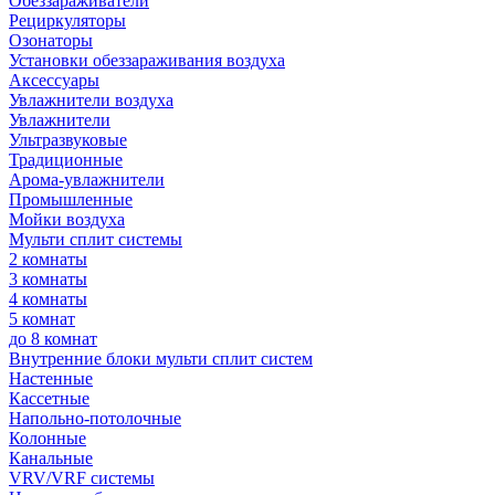
Обеззараживатели
Рециркуляторы
Озонаторы
Установки обеззараживания воздуха
Аксессуары
Увлажнители воздуха
Увлажнители
Ультразвуковые
Традиционные
Арома-увлажнители
Промышленные
Мойки воздуха
Мульти сплит системы
2 комнаты
3 комнаты
4 комнаты
5 комнат
до 8 комнат
Внутренние блоки мульти сплит систем
Настенные
Кассетные
Напольно-потолочные
Колонные
Канальные
VRV/VRF системы