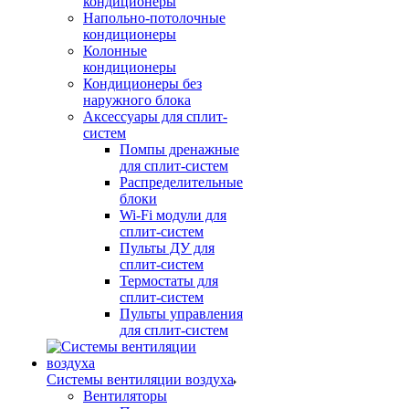
кондиционеры
Напольно-потолочные
кондиционеры
Колонные
кондиционеры
Кондиционеры без
наружного блока
Аксессуары для сплит-
систем
Помпы дренажные
для сплит-систем
Распределительные
блоки
Wi-Fi модули для
сплит-систем
Пульты ДУ для
сплит-систем
Термостаты для
сплит-систем
Пульты управления
для сплит-систем
Системы вентиляции воздуха
Вентиляторы