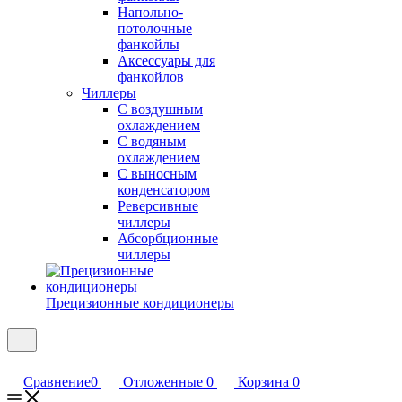
Напольно-
потолочные
фанкойлы
Аксессуары для
фанкойлов
Чиллеры
С воздушным
охлаждением
С водяным
охлаждением
С выносным
конденсатором
Реверсивные
чиллеры
Абсорбционные
чиллеры
Прецизионные кондиционеры
Сравнение
0
Отложенные
0
Корзина
0