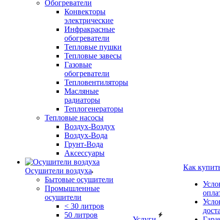
Обогреватели
Конвекторы
электрические
Инфракрасные
обогреватели
Тепловые пушки
Тепловые завесы
Газовые
обогреватели
Тепловентиляторы
Масляные
радиаторы
Теплогенераторы
Тепловые насосы
Воздух-Воздух
Воздух-Вода
Грунт-Вода
Аксессуары
Как купит
Осушители воздуха
Бытовые осушители
Усло
Промышленные
опла
осушители
Усло
< 30 литров
дост
50 литров
Услуги
Гара