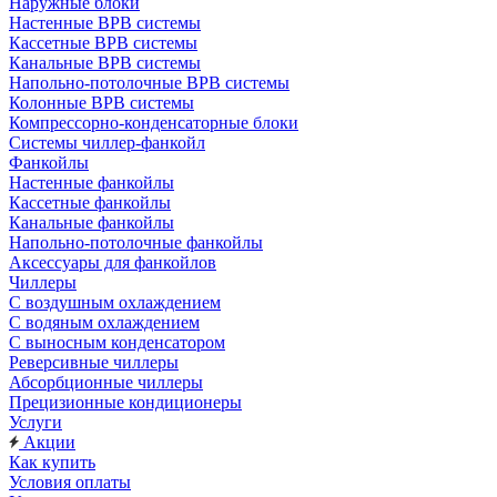
Наружные блоки
Настенные ВРВ системы
Кассетные ВРВ системы
Канальные ВРВ системы
Напольно-потолочные ВРВ системы
Колонные ВРВ системы
Компрессорно-конденсаторные блоки
Системы чиллер-фанкойл
Фанкойлы
Настенные фанкойлы
Кассетные фанкойлы
Канальные фанкойлы
Напольно-потолочные фанкойлы
Аксессуары для фанкойлов
Чиллеры
С воздушным охлаждением
С водяным охлаждением
С выносным конденсатором
Реверсивные чиллеры
Абсорбционные чиллеры
Прецизионные кондиционеры
Услуги
Акции
Как купить
Условия оплаты