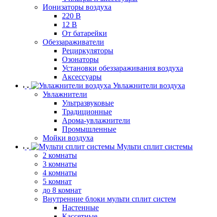
Ионизаторы воздуха
220 В
12 В
От батарейки
Обеззараживатели
Рециркуляторы
Озонаторы
Установки обеззараживания воздуха
Аксессуары
Увлажнители воздуха
Увлажнители
Ультразвуковые
Традиционные
Арома-увлажнители
Промышленные
Мойки воздуха
Мульти сплит системы
2 комнаты
3 комнаты
4 комнаты
5 комнат
до 8 комнат
Внутренние блоки мульти сплит систем
Настенные
Кассетные