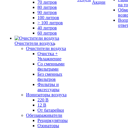
70 литров
Акции
на т
80 литров
Обме
90 литров
возв
100 литров
Вопр
> 100 литров
отве
40 литров
60 литров
Очистители воздуха
Очистители воздуха
Очистка +
Увлажнение
Cо сменными
фильтрами
Без сменных
фильтров
Фильтры и
аксессуары
Ионизаторы воздуха
220 В
12 В
От батарейки
Обеззараживатели
Рециркуляторы
Озонаторы