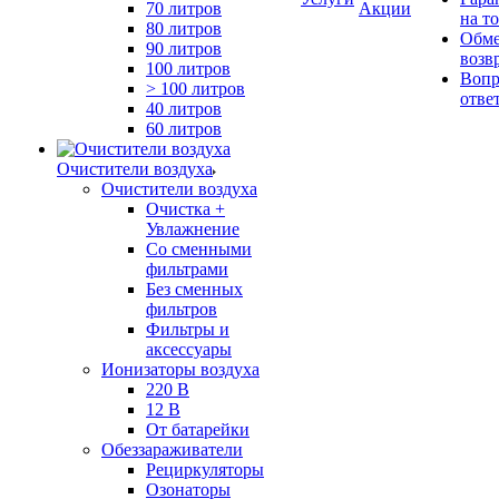
70 литров
Акции
на т
80 литров
Обме
90 литров
возв
100 литров
Вопр
> 100 литров
отве
40 литров
60 литров
Очистители воздуха
Очистители воздуха
Очистка +
Увлажнение
Cо сменными
фильтрами
Без сменных
фильтров
Фильтры и
аксессуары
Ионизаторы воздуха
220 В
12 В
От батарейки
Обеззараживатели
Рециркуляторы
Озонаторы