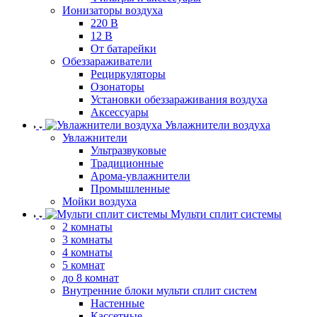
Ионизаторы воздуха
220 В
12 В
От батарейки
Обеззараживатели
Рециркуляторы
Озонаторы
Установки обеззараживания воздуха
Аксессуары
Увлажнители воздуха
Увлажнители
Ультразвуковые
Традиционные
Арома-увлажнители
Промышленные
Мойки воздуха
Мульти сплит системы
2 комнаты
3 комнаты
4 комнаты
5 комнат
до 8 комнат
Внутренние блоки мульти сплит систем
Настенные
Кассетные