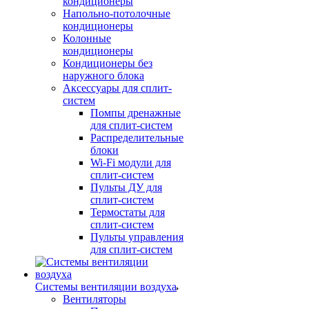
кондиционеры
Напольно-потолочные
кондиционеры
Колонные
кондиционеры
Кондиционеры без
наружного блока
Аксессуары для сплит-
систем
Помпы дренажные
для сплит-систем
Распределительные
блоки
Wi-Fi модули для
сплит-систем
Пульты ДУ для
сплит-систем
Термостаты для
сплит-систем
Пульты управления
для сплит-систем
Системы вентиляции воздуха
Вентиляторы