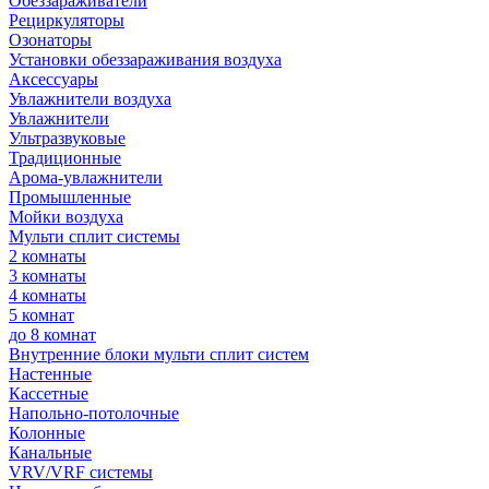
Обеззараживатели
Рециркуляторы
Озонаторы
Установки обеззараживания воздуха
Аксессуары
Увлажнители воздуха
Увлажнители
Ультразвуковые
Традиционные
Арома-увлажнители
Промышленные
Мойки воздуха
Мульти сплит системы
2 комнаты
3 комнаты
4 комнаты
5 комнат
до 8 комнат
Внутренние блоки мульти сплит систем
Настенные
Кассетные
Напольно-потолочные
Колонные
Канальные
VRV/VRF системы