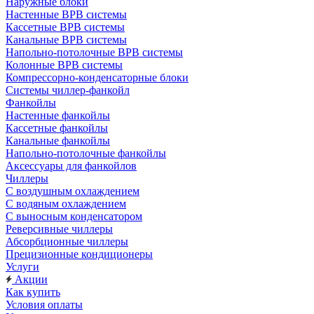
Наружные блоки
Настенные ВРВ системы
Кассетные ВРВ системы
Канальные ВРВ системы
Напольно-потолочные ВРВ системы
Колонные ВРВ системы
Компрессорно-конденсаторные блоки
Системы чиллер-фанкойл
Фанкойлы
Настенные фанкойлы
Кассетные фанкойлы
Канальные фанкойлы
Напольно-потолочные фанкойлы
Аксессуары для фанкойлов
Чиллеры
С воздушным охлаждением
С водяным охлаждением
С выносным конденсатором
Реверсивные чиллеры
Абсорбционные чиллеры
Прецизионные кондиционеры
Услуги
Акции
Как купить
Условия оплаты