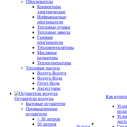
Обогреватели
Конвекторы
электрические
Инфракрасные
обогреватели
Тепловые пушки
Тепловые завесы
Газовые
обогреватели
Тепловентиляторы
Масляные
радиаторы
Теплогенераторы
Тепловые насосы
Воздух-Воздух
Воздух-Вода
Грунт-Вода
Аксессуары
Как купит
Осушители воздуха
Бытовые осушители
Усло
Промышленные
опла
осушители
Усло
< 30 литров
дост
50 литров
Услуги
Гара