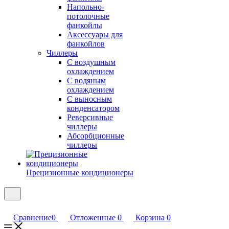
Напольно-
потолочные
фанкойлы
Аксессуары для
фанкойлов
Чиллеры
С воздушным
охлаждением
С водяным
охлаждением
С выносным
конденсатором
Реверсивные
чиллеры
Абсорбционные
чиллеры
Прецизионные кондиционеры
Сравнение
0
Отложенные
0
Корзина
0