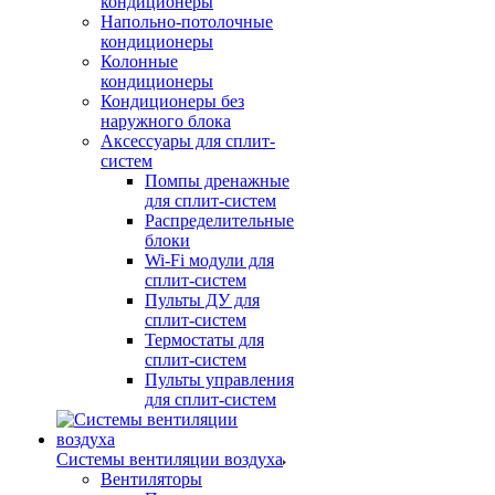
кондиционеры
Напольно-потолочные
кондиционеры
Колонные
кондиционеры
Кондиционеры без
наружного блока
Аксессуары для сплит-
систем
Помпы дренажные
для сплит-систем
Распределительные
блоки
Wi-Fi модули для
сплит-систем
Пульты ДУ для
сплит-систем
Термостаты для
сплит-систем
Пульты управления
для сплит-систем
Системы вентиляции воздуха
Вентиляторы