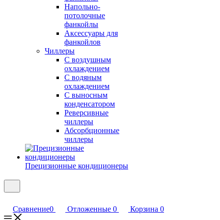
Напольно-
потолочные
фанкойлы
Аксессуары для
фанкойлов
Чиллеры
С воздушным
охлаждением
С водяным
охлаждением
С выносным
конденсатором
Реверсивные
чиллеры
Абсорбционные
чиллеры
Прецизионные кондиционеры
Сравнение
0
Отложенные
0
Корзина
0