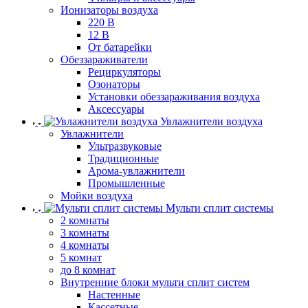
Ионизаторы воздуха
220 В
12 В
От батарейки
Обеззараживатели
Рециркуляторы
Озонаторы
Установки обеззараживания воздуха
Аксессуары
Увлажнители воздуха
Увлажнители
Ультразвуковые
Традиционные
Арома-увлажнители
Промышленные
Мойки воздуха
Мульти сплит системы
2 комнаты
3 комнаты
4 комнаты
5 комнат
до 8 комнат
Внутренние блоки мульти сплит систем
Настенные
Кассетные