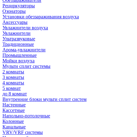
Обеззараживатели
Рециркуляторы
Озонаторы
Установки обеззараживания воздуха
Аксессуары
Увлажнители воздуха
Увлажнители
Ультразвуковые
Традиционные
Арома-увлажнители
Промышленные
Мойки воздуха
Мульти сплит системы
2 комнаты
3 комнаты
4 комнаты
5 комнат
до 8 комнат
Внутренние блоки мульти сплит систем
Настенные
Кассетные
Напольно-потолочные
Колонные
Канальные
VRV/VRF системы