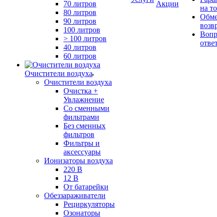
70 литров
Акции
на т
80 литров
Обме
90 литров
возв
100 литров
Вопр
> 100 литров
отве
40 литров
60 литров
Очистители воздуха
Очистители воздуха
Очистка +
Увлажнение
Cо сменными
фильтрами
Без сменных
фильтров
Фильтры и
аксессуары
Ионизаторы воздуха
220 В
12 В
От батарейки
Обеззараживатели
Рециркуляторы
Озонаторы