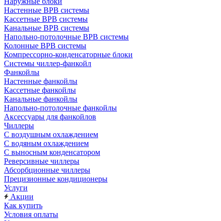
Наружные блоки
Настенные ВРВ системы
Кассетные ВРВ системы
Канальные ВРВ системы
Напольно-потолочные ВРВ системы
Колонные ВРВ системы
Компрессорно-конденсаторные блоки
Системы чиллер-фанкойл
Фанкойлы
Настенные фанкойлы
Кассетные фанкойлы
Канальные фанкойлы
Напольно-потолочные фанкойлы
Аксессуары для фанкойлов
Чиллеры
С воздушным охлаждением
С водяным охлаждением
С выносным конденсатором
Реверсивные чиллеры
Абсорбционные чиллеры
Прецизионные кондиционеры
Услуги
Акции
Как купить
Условия оплаты