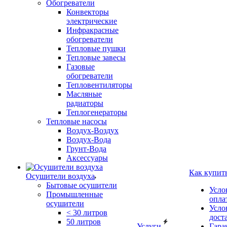
Обогреватели
Конвекторы
электрические
Инфракрасные
обогреватели
Тепловые пушки
Тепловые завесы
Газовые
обогреватели
Тепловентиляторы
Масляные
радиаторы
Теплогенераторы
Тепловые насосы
Воздух-Воздух
Воздух-Вода
Грунт-Вода
Аксессуары
Как купит
Осушители воздуха
Бытовые осушители
Усло
Промышленные
опла
осушители
Усло
< 30 литров
дост
50 литров
Услуги
Гара