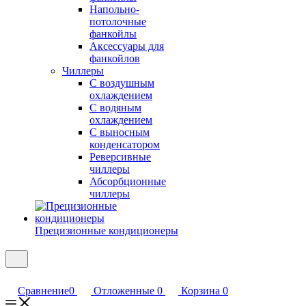
Напольно-
потолочные
фанкойлы
Аксессуары для
фанкойлов
Чиллеры
С воздушным
охлаждением
С водяным
охлаждением
С выносным
конденсатором
Реверсивные
чиллеры
Абсорбционные
чиллеры
Прецизионные кондиционеры
Сравнение
0
Отложенные
0
Корзина
0