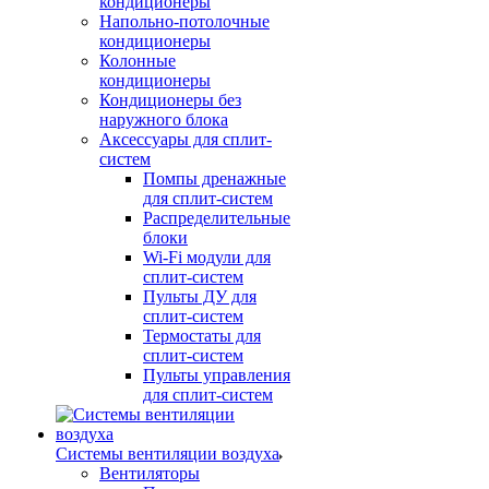
кондиционеры
Напольно-потолочные
кондиционеры
Колонные
кондиционеры
Кондиционеры без
наружного блока
Аксессуары для сплит-
систем
Помпы дренажные
для сплит-систем
Распределительные
блоки
Wi-Fi модули для
сплит-систем
Пульты ДУ для
сплит-систем
Термостаты для
сплит-систем
Пульты управления
для сплит-систем
Системы вентиляции воздуха
Вентиляторы