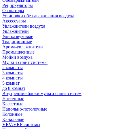
Обеззараживатели
Рециркуляторы
Озонаторы
Установки обеззараживания воздуха
Аксессуары
Увлажнители воздуха
Увлажнители
Ультразвуковые
Традиционные
Арома-увлажнители
Промышленные
Мойки воздуха
Мульти сплит системы
2 комнаты
3 комнаты
4 комнаты
5 комнат
до 8 комнат
Внутренние блоки мульти сплит систем
Настенные
Кассетные
Напольно-потолочные
Колонные
Канальные
VRV/VRF системы