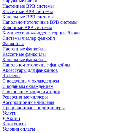
Наружные блоки
Настенные ВРВ системы
Кассетные ВРВ системы
Канальные ВРВ системы
Напольно-потолочные ВРВ системы
Колонные ВРВ системы
Компрессорно-конденсаторные блоки
Системы чиллер-фанкойл
Фанкойлы
Настенные фанкойлы
Кассетные фанкойлы
Канальные фанкойлы
Напольно-потолочные фанкойлы
Аксессуары для фанкойлов
Чиллеры
С воздушным охлаждением
С водяным охлаждением
С выносным конденсатором
Реверсивные чиллеры
Абсорбционные чиллеры
Прецизионные кондиционеры
Услуги
Акции
Как купить
Условия оплаты