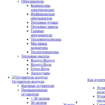
Обогреватели
Конвекторы
электрические
Инфракрасные
обогреватели
Тепловые пушки
Тепловые завесы
Газовые
обогреватели
Тепловентиляторы
Масляные
радиаторы
Теплогенераторы
Тепловые насосы
Воздух-Воздух
Воздух-Вода
Грунт-Вода
Аксессуары
Как купит
Осушители воздуха
Бытовые осушители
Усло
Промышленные
опла
осушители
Усло
< 30 литров
дост
50 литров
Услуги
Гара