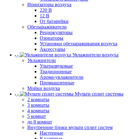
Ионизаторы воздуха
220 В
12 В
От батарейки
Обеззараживатели
Рециркуляторы
Озонаторы
Установки обеззараживания воздуха
Аксессуары
Увлажнители воздуха
Увлажнители
Ультразвуковые
Традиционные
Арома-увлажнители
Промышленные
Мойки воздуха
Мульти сплит системы
2 комнаты
3 комнаты
4 комнаты
5 комнат
до 8 комнат
Внутренние блоки мульти сплит систем
Настенные
Кассетные