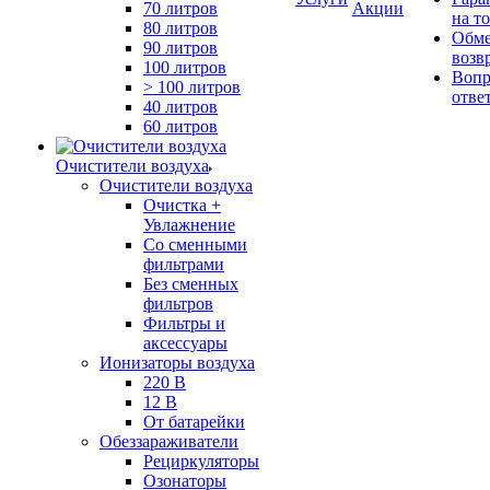
70 литров
Акции
на т
80 литров
Обме
90 литров
возв
100 литров
Вопр
> 100 литров
отве
40 литров
60 литров
Очистители воздуха
Очистители воздуха
Очистка +
Увлажнение
Cо сменными
фильтрами
Без сменных
фильтров
Фильтры и
аксессуары
Ионизаторы воздуха
220 В
12 В
От батарейки
Обеззараживатели
Рециркуляторы
Озонаторы