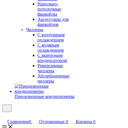
Напольно-
потолочные
фанкойлы
Аксессуары для
фанкойлов
Чиллеры
С воздушным
охлаждением
С водяным
охлаждением
С выносным
конденсатором
Реверсивные
чиллеры
Абсорбционные
чиллеры
Прецизионные кондиционеры
Сравнение
0
Отложенные
0
Корзина
0