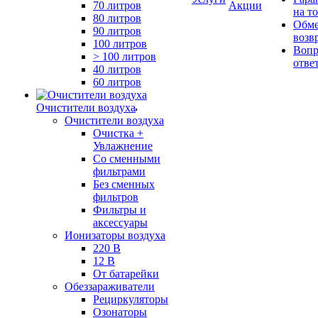
70 литров
Акции
на т
80 литров
Обме
90 литров
возв
100 литров
Вопр
> 100 литров
отве
40 литров
60 литров
Очистители воздуха
Очистители воздуха
Очистка +
Увлажнение
Cо сменными
фильтрами
Без сменных
фильтров
Фильтры и
аксессуары
Ионизаторы воздуха
220 В
12 В
От батарейки
Обеззараживатели
Рециркуляторы
Озонаторы