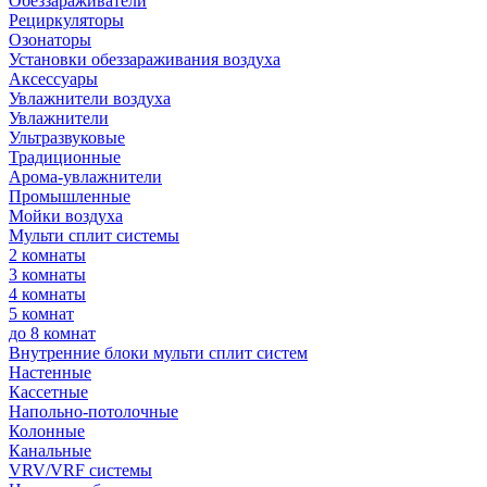
Обеззараживатели
Рециркуляторы
Озонаторы
Установки обеззараживания воздуха
Аксессуары
Увлажнители воздуха
Увлажнители
Ультразвуковые
Традиционные
Арома-увлажнители
Промышленные
Мойки воздуха
Мульти сплит системы
2 комнаты
3 комнаты
4 комнаты
5 комнат
до 8 комнат
Внутренние блоки мульти сплит систем
Настенные
Кассетные
Напольно-потолочные
Колонные
Канальные
VRV/VRF системы