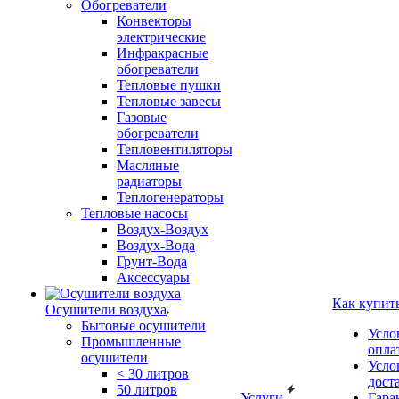
Обогреватели
Конвекторы
электрические
Инфракрасные
обогреватели
Тепловые пушки
Тепловые завесы
Газовые
обогреватели
Тепловентиляторы
Масляные
радиаторы
Теплогенераторы
Тепловые насосы
Воздух-Воздух
Воздух-Вода
Грунт-Вода
Аксессуары
Как купит
Осушители воздуха
Бытовые осушители
Усло
Промышленные
опла
осушители
Усло
< 30 литров
дост
50 литров
Услуги
Гара