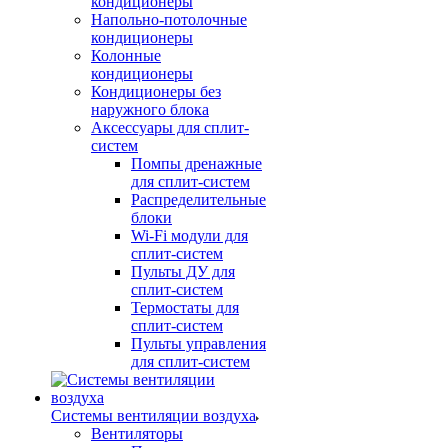
кондиционеры
Напольно-потолочные
кондиционеры
Колонные
кондиционеры
Кондиционеры без
наружного блока
Аксессуары для сплит-
систем
Помпы дренажные
для сплит-систем
Распределительные
блоки
Wi-Fi модули для
сплит-систем
Пульты ДУ для
сплит-систем
Термостаты для
сплит-систем
Пульты управления
для сплит-систем
Системы вентиляции воздуха
Вентиляторы