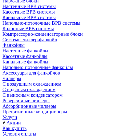
Наружные блоки
Настенные ВРВ системы
Кассетные ВРВ системы
Канальные ВРВ системы
Напольно-потолочные ВРВ системы
Колонные ВРВ системы
Компрессорно-конденсаторные блоки
Системы чиллер-фанкойл
Фанкойлы
Настенные фанкойлы
Кассетные фанкойлы
Канальные фанкойлы
Напольно-потолочные фанкойлы
Аксессуары для фанкойлов
Чиллеры
С воздушным охлаждением
С водяным охлаждением
С выносным конденсатором
Реверсивные чиллеры
Абсорбционные чиллеры
Прецизионные кондиционеры
Услуги
Акции
Как купить
Условия оплаты