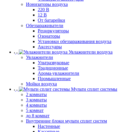
Ионизаторы воздуха
220 В
12 В
От батарейки
Обеззараживатели
Рециркуляторы
Озонаторы
Установки обеззараживания воздуха
Аксессуары
Увлажнители воздуха
Увлажнители
Ультразвуковые
Традиционные
Арома-увлажнители
Промышленные
Мойки воздуха
Мульти сплит системы
2 комнаты
3 комнаты
4 комнаты
5 комнат
до 8 комнат
Внутренние блоки мульти сплит систем
Настенные
Кассетные