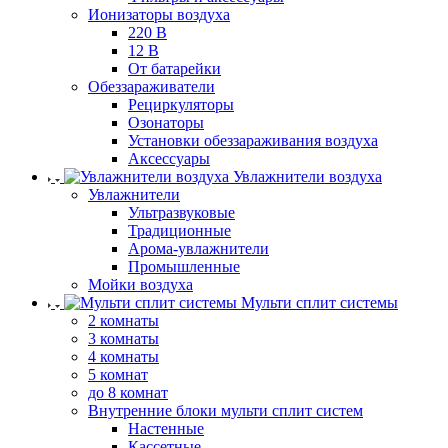
Ионизаторы воздуха
220 В
12 В
От батарейки
Обеззараживатели
Рециркуляторы
Озонаторы
Установки обеззараживания воздуха
Аксессуары
Увлажнители воздуха
Увлажнители
Ультразвуковые
Традиционные
Арома-увлажнители
Промышленные
Мойки воздуха
Мульти сплит системы
2 комнаты
3 комнаты
4 комнаты
5 комнат
до 8 комнат
Внутренние блоки мульти сплит систем
Настенные
Кассетные