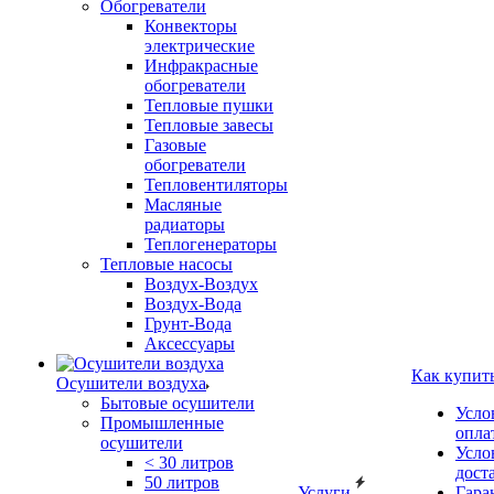
Обогреватели
Конвекторы
электрические
Инфракрасные
обогреватели
Тепловые пушки
Тепловые завесы
Газовые
обогреватели
Тепловентиляторы
Масляные
радиаторы
Теплогенераторы
Тепловые насосы
Воздух-Воздух
Воздух-Вода
Грунт-Вода
Аксессуары
Как купит
Осушители воздуха
Бытовые осушители
Усло
Промышленные
опла
осушители
Усло
< 30 литров
дост
50 литров
Услуги
Гара