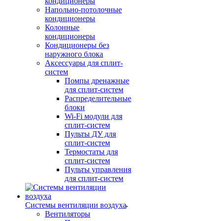
кондиционеры
Напольно-потолочные
кондиционеры
Колонные
кондиционеры
Кондиционеры без
наружного блока
Аксессуары для сплит-
систем
Помпы дренажные
для сплит-систем
Распределительные
блоки
Wi-Fi модули для
сплит-систем
Пульты ДУ для
сплит-систем
Термостаты для
сплит-систем
Пульты управления
для сплит-систем
Системы вентиляции воздуха
Вентиляторы