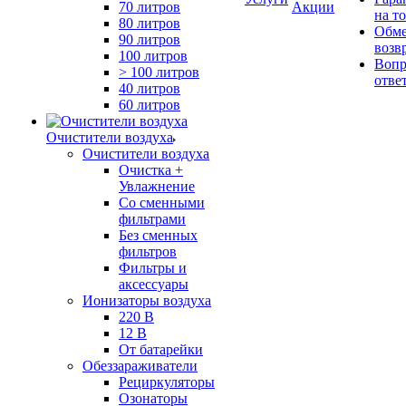
70 литров
Акции
на т
80 литров
Обме
90 литров
возв
100 литров
Вопр
> 100 литров
отве
40 литров
60 литров
Очистители воздуха
Очистители воздуха
Очистка +
Увлажнение
Cо сменными
фильтрами
Без сменных
фильтров
Фильтры и
аксессуары
Ионизаторы воздуха
220 В
12 В
От батарейки
Обеззараживатели
Рециркуляторы
Озонаторы