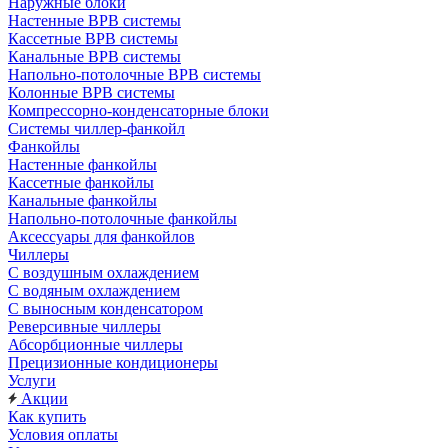
Наружные блоки
Настенные ВРВ системы
Кассетные ВРВ системы
Канальные ВРВ системы
Напольно-потолочные ВРВ системы
Колонные ВРВ системы
Компрессорно-конденсаторные блоки
Системы чиллер-фанкойл
Фанкойлы
Настенные фанкойлы
Кассетные фанкойлы
Канальные фанкойлы
Напольно-потолочные фанкойлы
Аксессуары для фанкойлов
Чиллеры
С воздушным охлаждением
С водяным охлаждением
С выносным конденсатором
Реверсивные чиллеры
Абсорбционные чиллеры
Прецизионные кондиционеры
Услуги
Акции
Как купить
Условия оплаты