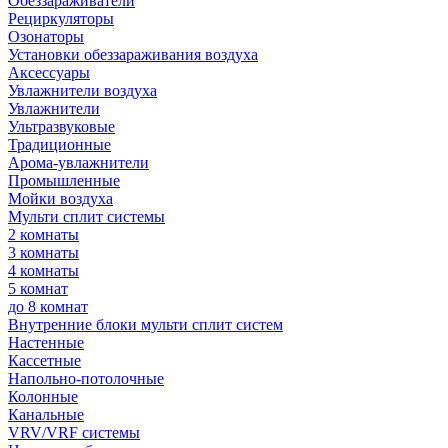
Обеззараживатели
Рециркуляторы
Озонаторы
Установки обеззараживания воздуха
Аксессуары
Увлажнители воздуха
Увлажнители
Ультразвуковые
Традиционные
Арома-увлажнители
Промышленные
Мойки воздуха
Мульти сплит системы
2 комнаты
3 комнаты
4 комнаты
5 комнат
до 8 комнат
Внутренние блоки мульти сплит систем
Настенные
Кассетные
Напольно-потолочные
Колонные
Канальные
VRV/VRF системы