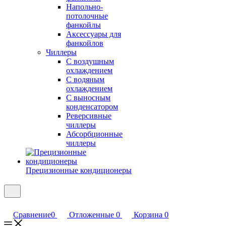
Напольно-
потолочные
фанкойлы
Аксессуары для
фанкойлов
Чиллеры
С воздушным
охлаждением
С водяным
охлаждением
С выносным
конденсатором
Реверсивные
чиллеры
Абсорбционные
чиллеры
Прецизионные кондиционеры
Сравнение
0
Отложенные
0
Корзина
0