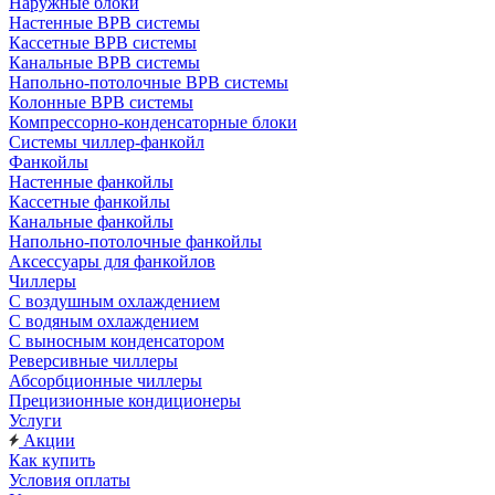
Наружные блоки
Настенные ВРВ системы
Кассетные ВРВ системы
Канальные ВРВ системы
Напольно-потолочные ВРВ системы
Колонные ВРВ системы
Компрессорно-конденсаторные блоки
Системы чиллер-фанкойл
Фанкойлы
Настенные фанкойлы
Кассетные фанкойлы
Канальные фанкойлы
Напольно-потолочные фанкойлы
Аксессуары для фанкойлов
Чиллеры
С воздушным охлаждением
С водяным охлаждением
С выносным конденсатором
Реверсивные чиллеры
Абсорбционные чиллеры
Прецизионные кондиционеры
Услуги
Акции
Как купить
Условия оплаты