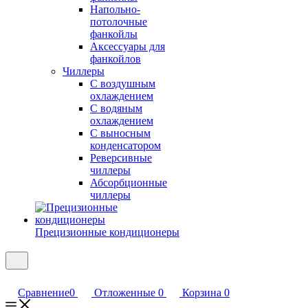
Напольно-
потолочные
фанкойлы
Аксессуары для
фанкойлов
Чиллеры
С воздушным
охлаждением
С водяным
охлаждением
С выносным
конденсатором
Реверсивные
чиллеры
Абсорбционные
чиллеры
Прецизионные кондиционеры
Сравнение
0
Отложенные
0
Корзина
0