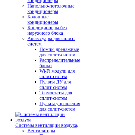
кондиционеры
Напольно-потолочные
кондиционеры
Колонные
кондиционеры
Кондиционеры без
наружного блока
Аксессуары для сплит-
систем
Помпы дренажные
для сплит-систем
Распределительные
блоки
Wi-Fi модули для
сплит-систем
Пульты ДУ для
сплит-систем
Термостаты для
сплит-систем
Пульты управления
для сплит-систем
Системы вентиляции воздуха
Вентиляторы