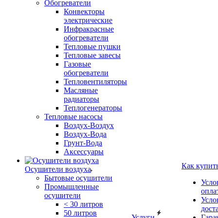
Обогреватели
Конвекторы
электрические
Инфракрасные
обогреватели
Тепловые пушки
Тепловые завесы
Газовые
обогреватели
Тепловентиляторы
Масляные
радиаторы
Теплогенераторы
Тепловые насосы
Воздух-Воздух
Воздух-Вода
Грунт-Вода
Аксессуары
Как купит
Осушители воздуха
Бытовые осушители
Усло
Промышленные
опла
осушители
Усло
< 30 литров
дост
50 литров
Услуги
Гара