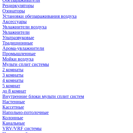
Обеззараживатели
Рециркуляторы
Озонаторы
Установки обеззараживания воздуха
Аксессуары
Увлажнители воздуха
Увлажнители
Ультразвуковые
Традиционные
Арома-увлажнители
Промышленные
Мойки воздуха
Мульти сплит системы
2 комнаты
3 комнаты
4 комнаты
5 комнат
до 8 комнат
Внутренние блоки мульти сплит систем
Настенные
Кассетные
Напольно-потолочные
Колонные
Канальные
VRV/VRF системы