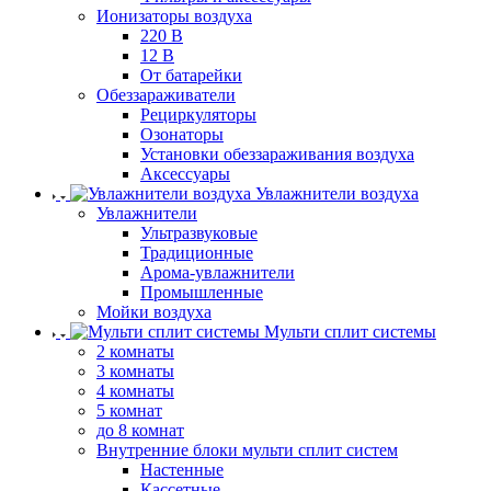
Ионизаторы воздуха
220 В
12 В
От батарейки
Обеззараживатели
Рециркуляторы
Озонаторы
Установки обеззараживания воздуха
Аксессуары
Увлажнители воздуха
Увлажнители
Ультразвуковые
Традиционные
Арома-увлажнители
Промышленные
Мойки воздуха
Мульти сплит системы
2 комнаты
3 комнаты
4 комнаты
5 комнат
до 8 комнат
Внутренние блоки мульти сплит систем
Настенные
Кассетные