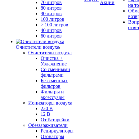
70 литров
Акции
на т
80 литров
Обме
90 литров
возв
100 литров
Вопр
> 100 литров
отве
40 литров
60 литров
Очистители воздуха
Очистители воздуха
Очистка +
Увлажнение
Cо сменными
фильтрами
Без сменных
фильтров
Фильтры и
аксессуары
Ионизаторы воздуха
220 В
12 В
От батарейки
Обеззараживатели
Рециркуляторы
Озонаторы