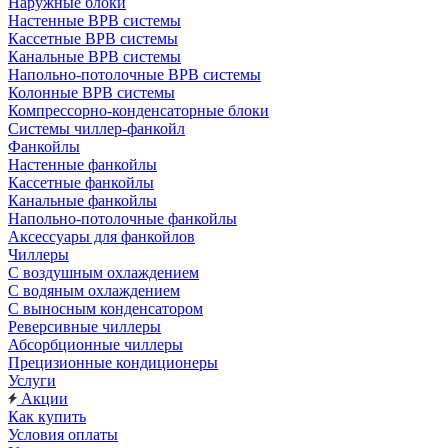
Наружные блоки
Настенные ВРВ системы
Кассетные ВРВ системы
Канальные ВРВ системы
Напольно-потолочные ВРВ системы
Колонные ВРВ системы
Компрессорно-конденсаторные блоки
Системы чиллер-фанкойл
Фанкойлы
Настенные фанкойлы
Кассетные фанкойлы
Канальные фанкойлы
Напольно-потолочные фанкойлы
Аксессуары для фанкойлов
Чиллеры
С воздушным охлаждением
С водяным охлаждением
С выносным конденсатором
Реверсивные чиллеры
Абсорбционные чиллеры
Прецизионные кондиционеры
Услуги
Акции
Как купить
Условия оплаты