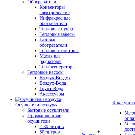
Обогреватели
Конвекторы
электрические
Инфракрасные
обогреватели
Тепловые пушки
Тепловые завесы
Газовые
обогреватели
Тепловентиляторы
Масляные
радиаторы
Теплогенераторы
Тепловые насосы
Воздух-Воздух
Воздух-Вода
Грунт-Вода
Аксессуары
Как купит
Осушители воздуха
Бытовые осушители
Усло
Промышленные
опла
осушители
Усло
< 30 литров
дост
50 литров
Услуги
Гара