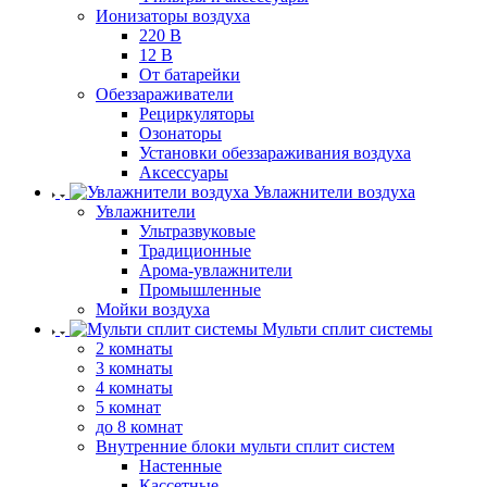
Ионизаторы воздуха
220 В
12 В
От батарейки
Обеззараживатели
Рециркуляторы
Озонаторы
Установки обеззараживания воздуха
Аксессуары
Увлажнители воздуха
Увлажнители
Ультразвуковые
Традиционные
Арома-увлажнители
Промышленные
Мойки воздуха
Мульти сплит системы
2 комнаты
3 комнаты
4 комнаты
5 комнат
до 8 комнат
Внутренние блоки мульти сплит систем
Настенные
Кассетные