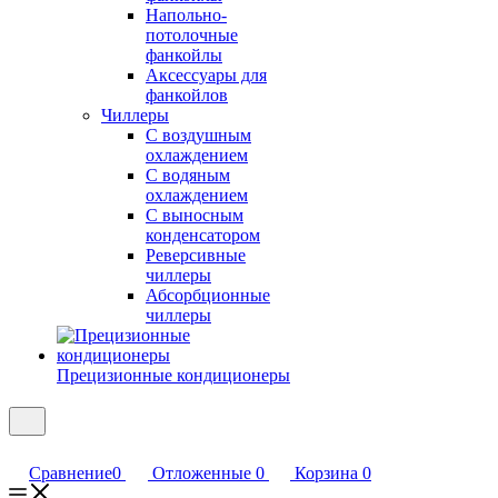
Напольно-
потолочные
фанкойлы
Аксессуары для
фанкойлов
Чиллеры
С воздушным
охлаждением
С водяным
охлаждением
С выносным
конденсатором
Реверсивные
чиллеры
Абсорбционные
чиллеры
Прецизионные кондиционеры
Сравнение
0
Отложенные
0
Корзина
0