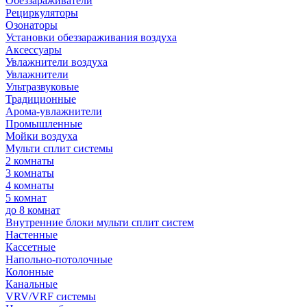
Обеззараживатели
Рециркуляторы
Озонаторы
Установки обеззараживания воздуха
Аксессуары
Увлажнители воздуха
Увлажнители
Ультразвуковые
Традиционные
Арома-увлажнители
Промышленные
Мойки воздуха
Мульти сплит системы
2 комнаты
3 комнаты
4 комнаты
5 комнат
до 8 комнат
Внутренние блоки мульти сплит систем
Настенные
Кассетные
Напольно-потолочные
Колонные
Канальные
VRV/VRF системы