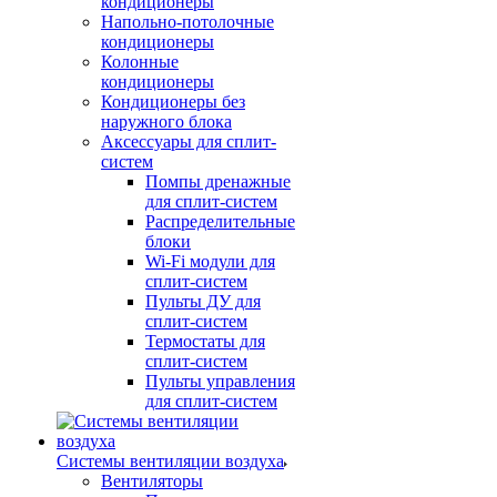
кондиционеры
Напольно-потолочные
кондиционеры
Колонные
кондиционеры
Кондиционеры без
наружного блока
Аксессуары для сплит-
систем
Помпы дренажные
для сплит-систем
Распределительные
блоки
Wi-Fi модули для
сплит-систем
Пульты ДУ для
сплит-систем
Термостаты для
сплит-систем
Пульты управления
для сплит-систем
Системы вентиляции воздуха
Вентиляторы