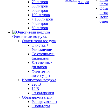
70 литров
Акции
на т
80 литров
Обме
90 литров
возв
100 литров
Вопр
> 100 литров
отве
40 литров
60 литров
Очистители воздуха
Очистители воздуха
Очистка +
Увлажнение
Cо сменными
фильтрами
Без сменных
фильтров
Фильтры и
аксессуары
Ионизаторы воздуха
220 В
12 В
От батарейки
Обеззараживатели
Рециркуляторы
Озонаторы