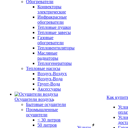
Обогреватели
Конвекторы
электрические
Инфракрасные
обогреватели
Тепловые пушки
Тепловые завесы
Газовые
обогреватели
Тепловентиляторы
Масляные
радиаторы
Теплогенераторы
Тепловые насосы
Воздух-Воздух
Воздух-Вода
Грунт-Вода
Аксессуары
Как купит
Осушители воздуха
Бытовые осушители
Усло
Промышленные
опла
осушители
Усло
< 30 литров
дост
50 литров
Услуги
Гара