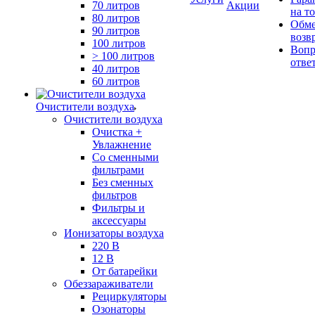
70 литров
Акции
на т
80 литров
Обме
90 литров
возв
100 литров
Вопр
> 100 литров
отве
40 литров
60 литров
Очистители воздуха
Очистители воздуха
Очистка +
Увлажнение
Cо сменными
фильтрами
Без сменных
фильтров
Фильтры и
аксессуары
Ионизаторы воздуха
220 В
12 В
От батарейки
Обеззараживатели
Рециркуляторы
Озонаторы