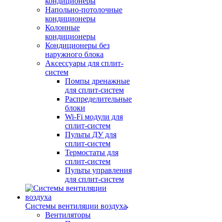
кондиционеры
Напольно-потолочные
кондиционеры
Колонные
кондиционеры
Кондиционеры без
наружного блока
Аксессуары для сплит-
систем
Помпы дренажные
для сплит-систем
Распределительные
блоки
Wi-Fi модули для
сплит-систем
Пульты ДУ для
сплит-систем
Термостаты для
сплит-систем
Пульты управления
для сплит-систем
Системы вентиляции воздуха
Вентиляторы