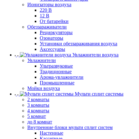
Ионизаторы воздуха
220 В
12 В
От батарейки
Обеззараживатели
Рециркуляторы
Озонаторы
Установки обеззараживания воздуха
Аксессуары
Увлажнители воздуха
Увлажнители
Ультразвуковые
Традиционные
Арома-увлажнители
Промышленные
Мойки воздуха
Мульти сплит системы
2 комнаты
3 комнаты
4 комнаты
5 комнат
до 8 комнат
Внутренние блоки мульти сплит систем
Настенные
Кассетные