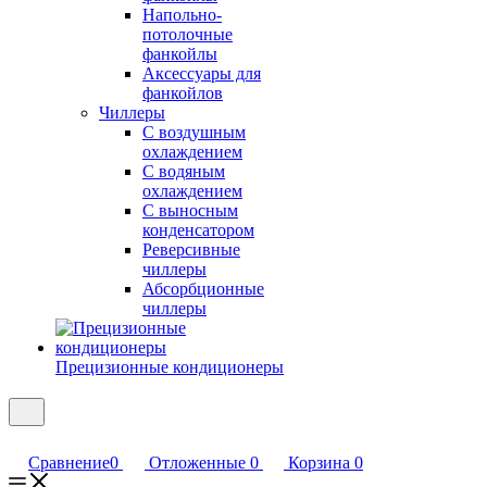
Напольно-
потолочные
фанкойлы
Аксессуары для
фанкойлов
Чиллеры
С воздушным
охлаждением
С водяным
охлаждением
С выносным
конденсатором
Реверсивные
чиллеры
Абсорбционные
чиллеры
Прецизионные кондиционеры
Сравнение
0
Отложенные
0
Корзина
0