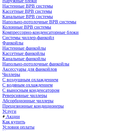
Наружные блоки
Настенные ВРВ системы
Кассетные ВРВ системы
Канальные ВРВ системы
Напольно-потолочные ВРВ системы
Колонные ВРВ системы
Компрессорно-конденсаторные блоки
Системы чиллер-фанкойл
Фанкойлы
Настенные фанкойлы
Кассетные фанкойлы
Канальные фанкойлы
Напольно-потолочные фанкойлы
Аксессуары для фанкойлов
Чиллеры
С воздушным охлаждением
С водяным охлаждением
С выносным конденсатором
Реверсивные чиллеры
Абсорбционные чиллеры
Прецизионные кондиционеры
Услуги
Акции
Как купить
Условия оплаты