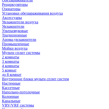
Обеззараживатели
Рециркуляторы
Озонаторы
Установки обеззараживания воздуха
Аксессуары
Увлажнители воздуха
Увлажнители
Ультразвуковые
Традиционные
Арома-увлажнители
Промышленные
Мойки воздуха
Мульти сплит системы
2 комнаты
3 комнаты
4 комнаты
5 комнат
до 8 комнат
Внутренние блоки мульти сплит систем
Настенные
Кассетные
Напольно-потолочные
Колонные
Канальные
VRV/VRF системы