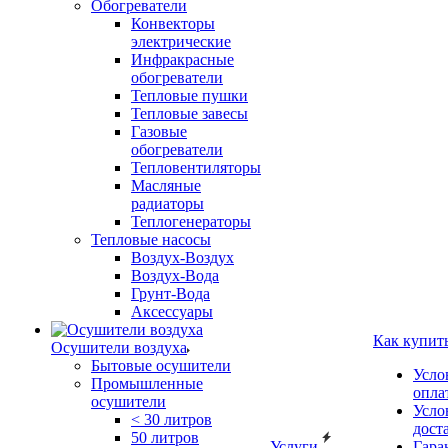
Обогреватели
Конвекторы
электрические
Инфракрасные
обогреватели
Тепловые пушки
Тепловые завесы
Газовые
обогреватели
Тепловентиляторы
Масляные
радиаторы
Теплогенераторы
Тепловые насосы
Воздух-Воздух
Воздух-Вода
Грунт-Вода
Аксессуары
Как купит
Осушители воздуха
Бытовые осушители
Усло
Промышленные
опла
осушители
Усло
< 30 литров
дост
50 литров
Услуги
Гара