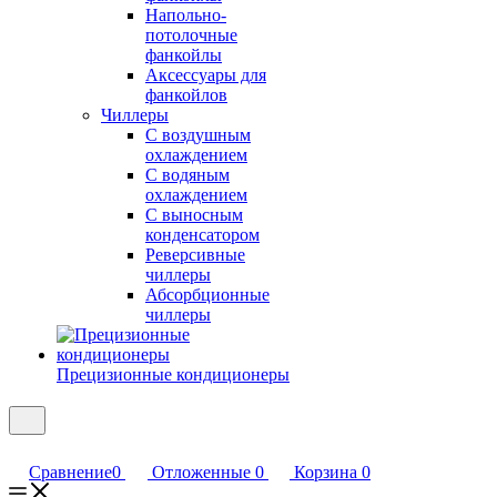
Напольно-
потолочные
фанкойлы
Аксессуары для
фанкойлов
Чиллеры
С воздушным
охлаждением
С водяным
охлаждением
С выносным
конденсатором
Реверсивные
чиллеры
Абсорбционные
чиллеры
Прецизионные кондиционеры
Сравнение
0
Отложенные
0
Корзина
0