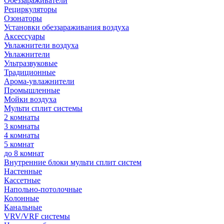
Обеззараживатели
Рециркуляторы
Озонаторы
Установки обеззараживания воздуха
Аксессуары
Увлажнители воздуха
Увлажнители
Ультразвуковые
Традиционные
Арома-увлажнители
Промышленные
Мойки воздуха
Мульти сплит системы
2 комнаты
3 комнаты
4 комнаты
5 комнат
до 8 комнат
Внутренние блоки мульти сплит систем
Настенные
Кассетные
Напольно-потолочные
Колонные
Канальные
VRV/VRF системы