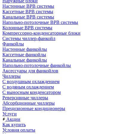
Наружные блоки
Настенные ВРВ системы
Кассетные ВРВ системы
Канальные ВРВ системы
Напольно-потолочные ВРВ системы
Колонные ВРВ системы
Компрессорно-конденсаторные блоки
Системы чиллер-фанкойл
Фанкойлы
Настенные фанкойлы
Кассетные фанкойлы
Канальные фанкойлы
Напольно-потолочные фанкойлы
Аксессуары для фанкойлов
Чиллеры
С воздушным охлаждением
С водяным охлаждением
С выносным конденсатором
Реверсивные чиллеры
Абсорбционные чиллеры
Прецизионные кондиционеры
Услуги
Акции
Как купить
Условия оплаты