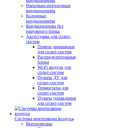
кондиционеры
Напольно-потолочные
кондиционеры
Колонные
кондиционеры
Кондиционеры без
наружного блока
Аксессуары для сплит-
систем
Помпы дренажные
для сплит-систем
Распределительные
блоки
Wi-Fi модули для
сплит-систем
Пульты ДУ для
сплит-систем
Термостаты для
сплит-систем
Пульты управления
для сплит-систем
Системы вентиляции воздуха
Вентиляторы