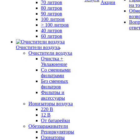
70 литров
Акции
на т
80 литров
Обме
90 литров
возв
100 литров
Вопр
> 100 литров
отве
40 литров
60 литров
Очистители воздуха
Очистители воздуха
Очистка +
Увлажнение
Cо сменными
фильтрами
Без сменных
фильтров
Фильтры и
аксессуары
Ионизаторы воздуха
220 В
12 В
От батарейки
Обеззараживатели
Рециркуляторы
Озонаторы