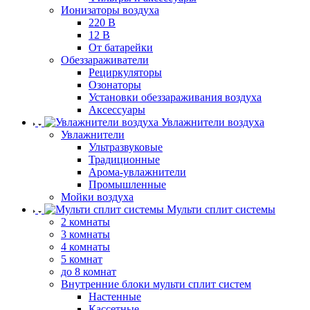
Ионизаторы воздуха
220 В
12 В
От батарейки
Обеззараживатели
Рециркуляторы
Озонаторы
Установки обеззараживания воздуха
Аксессуары
Увлажнители воздуха
Увлажнители
Ультразвуковые
Традиционные
Арома-увлажнители
Промышленные
Мойки воздуха
Мульти сплит системы
2 комнаты
3 комнаты
4 комнаты
5 комнат
до 8 комнат
Внутренние блоки мульти сплит систем
Настенные
Кассетные