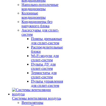
кондиционеры
Напольно-потолочные
кондиционеры
Колонные
кондиционеры
Кондиционеры без
наружного блока
Аксессуары для сплит-
систем
Помпы дренажные
для сплит-систем
Распределительные
блоки
Wi-Fi модули для
сплит-систем
Пульты ДУ для
сплит-систем
Термостаты для
сплит-систем
Пульты управления
для сплит-систем
Системы вентиляции воздуха
Вентиляторы