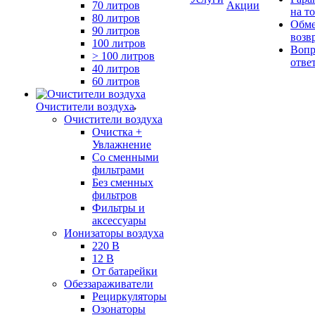
70 литров
Акции
на т
80 литров
Обме
90 литров
возв
100 литров
Вопр
> 100 литров
отве
40 литров
60 литров
Очистители воздуха
Очистители воздуха
Очистка +
Увлажнение
Cо сменными
фильтрами
Без сменных
фильтров
Фильтры и
аксессуары
Ионизаторы воздуха
220 В
12 В
От батарейки
Обеззараживатели
Рециркуляторы
Озонаторы