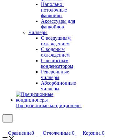
Напольно-
потолочные
фанкойлы
Аксессуары для
фанкойлов
Чиллеры
С воздушным
охлаждением
С водяным
охлаждением
С выносным
конденсатором
Реверсивные
чиллеры
Абсорбционные
чиллеры
Прецизионные кондиционеры
Сравнение
0
Отложенные
0
Корзина
0