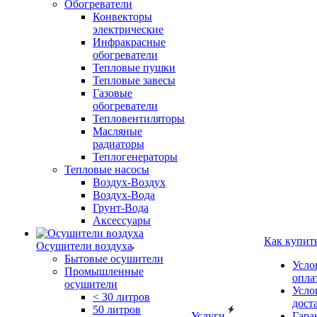
Обогреватели
Конвекторы
электрические
Инфракрасные
обогреватели
Тепловые пушки
Тепловые завесы
Газовые
обогреватели
Тепловентиляторы
Масляные
радиаторы
Теплогенераторы
Тепловые насосы
Воздух-Воздух
Воздух-Вода
Грунт-Вода
Аксессуары
Как купит
Осушители воздуха
Бытовые осушители
Усло
Промышленные
опла
осушители
Усло
< 30 литров
дост
50 литров
Услуги
Гара