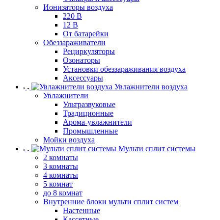
Ионизаторы воздуха
220 В
12 В
От батарейки
Обеззараживатели
Рециркуляторы
Озонаторы
Установки обеззараживания воздуха
Аксессуары
Увлажнители воздуха
Увлажнители
Ультразвуковые
Традиционные
Арома-увлажнители
Промышленные
Мойки воздуха
Мульти сплит системы
2 комнаты
3 комнаты
4 комнаты
5 комнат
до 8 комнат
Внутренние блоки мульти сплит систем
Настенные
Кассетные