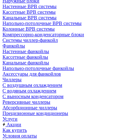
Наружные блоки
Настенные ВРВ системы
Кассетные ВРВ системы
Канальные ВРВ системы
Напольно-потолочные ВРВ системы
Колонные ВРВ системы
Компрессорно-конденсаторные блоки
Системы чиллер-фанкойл
Фанкойлы
Настенные фанкойлы
Кассетные фанкойлы
Канальные фанкойлы
Напольно-потолочные фанкойлы
Аксессуары для фанкойлов
Чиллеры
С воздушным охлаждением
С водяным охлаждением
С выносным конденсатором
Реверсивные чиллеры
Абсорбционные чиллеры
Прецизионные кондиционеры
Услуги
Акции
Как купить
Условия оплаты