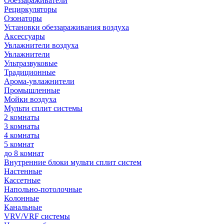
Обеззараживатели
Рециркуляторы
Озонаторы
Установки обеззараживания воздуха
Аксессуары
Увлажнители воздуха
Увлажнители
Ультразвуковые
Традиционные
Арома-увлажнители
Промышленные
Мойки воздуха
Мульти сплит системы
2 комнаты
3 комнаты
4 комнаты
5 комнат
до 8 комнат
Внутренние блоки мульти сплит систем
Настенные
Кассетные
Напольно-потолочные
Колонные
Канальные
VRV/VRF системы