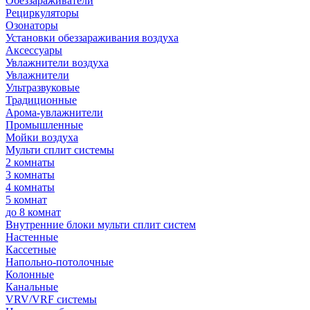
Обеззараживатели
Рециркуляторы
Озонаторы
Установки обеззараживания воздуха
Аксессуары
Увлажнители воздуха
Увлажнители
Ультразвуковые
Традиционные
Арома-увлажнители
Промышленные
Мойки воздуха
Мульти сплит системы
2 комнаты
3 комнаты
4 комнаты
5 комнат
до 8 комнат
Внутренние блоки мульти сплит систем
Настенные
Кассетные
Напольно-потолочные
Колонные
Канальные
VRV/VRF системы