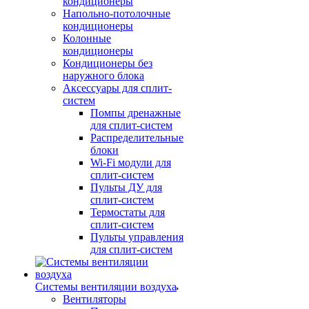
кондиционеры
Напольно-потолочные
кондиционеры
Колонные
кондиционеры
Кондиционеры без
наружного блока
Аксессуары для сплит-
систем
Помпы дренажные
для сплит-систем
Распределительные
блоки
Wi-Fi модули для
сплит-систем
Пульты ДУ для
сплит-систем
Термостаты для
сплит-систем
Пульты управления
для сплит-систем
Системы вентиляции воздуха
Вентиляторы