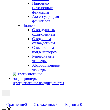
Напольно-
потолочные
фанкойлы
Аксессуары для
фанкойлов
Чиллеры
С воздушным
охлаждением
С водяным
охлаждением
С выносным
конденсатором
Реверсивные
чиллеры
Абсорбционные
чиллеры
Прецизионные кондиционеры
Сравнение
0
Отложенные
0
Корзина
0