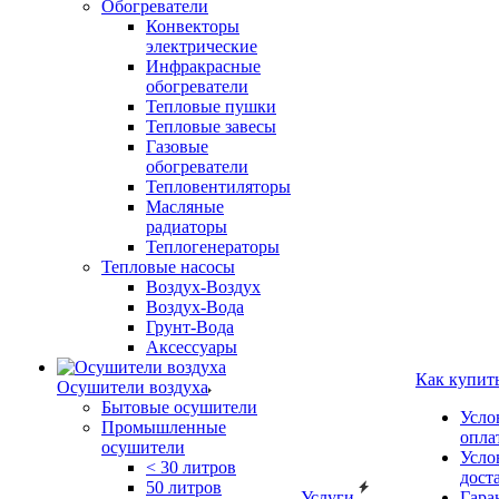
Обогреватели
Конвекторы
электрические
Инфракрасные
обогреватели
Тепловые пушки
Тепловые завесы
Газовые
обогреватели
Тепловентиляторы
Масляные
радиаторы
Теплогенераторы
Тепловые насосы
Воздух-Воздух
Воздух-Вода
Грунт-Вода
Аксессуары
Как купит
Осушители воздуха
Бытовые осушители
Усло
Промышленные
опла
осушители
Усло
< 30 литров
дост
50 литров
Услуги
Гара