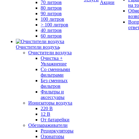
70 литров
Акции
на т
80 литров
Обме
90 литров
возв
100 литров
Вопр
> 100 литров
отве
40 литров
60 литров
Очистители воздуха
Очистители воздуха
Очистка +
Увлажнение
Cо сменными
фильтрами
Без сменных
фильтров
Фильтры и
аксессуары
Ионизаторы воздуха
220 В
12 В
От батарейки
Обеззараживатели
Рециркуляторы
Озонаторы