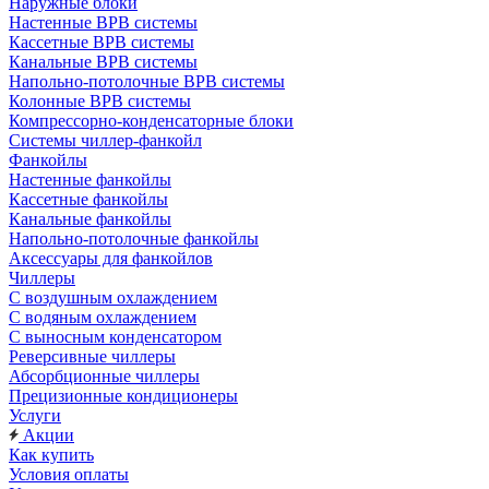
Наружные блоки
Настенные ВРВ системы
Кассетные ВРВ системы
Канальные ВРВ системы
Напольно-потолочные ВРВ системы
Колонные ВРВ системы
Компрессорно-конденсаторные блоки
Системы чиллер-фанкойл
Фанкойлы
Настенные фанкойлы
Кассетные фанкойлы
Канальные фанкойлы
Напольно-потолочные фанкойлы
Аксессуары для фанкойлов
Чиллеры
С воздушным охлаждением
С водяным охлаждением
С выносным конденсатором
Реверсивные чиллеры
Абсорбционные чиллеры
Прецизионные кондиционеры
Услуги
Акции
Как купить
Условия оплаты