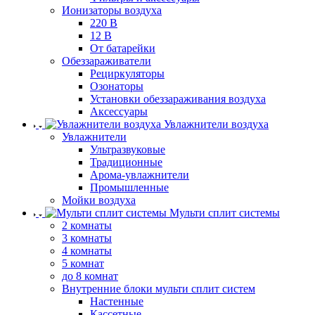
Ионизаторы воздуха
220 В
12 В
От батарейки
Обеззараживатели
Рециркуляторы
Озонаторы
Установки обеззараживания воздуха
Аксессуары
Увлажнители воздуха
Увлажнители
Ультразвуковые
Традиционные
Арома-увлажнители
Промышленные
Мойки воздуха
Мульти сплит системы
2 комнаты
3 комнаты
4 комнаты
5 комнат
до 8 комнат
Внутренние блоки мульти сплит систем
Настенные
Кассетные