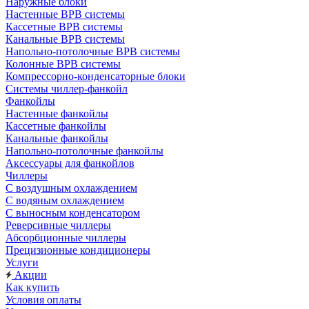
Наружные блоки
Настенные ВРВ системы
Кассетные ВРВ системы
Канальные ВРВ системы
Напольно-потолочные ВРВ системы
Колонные ВРВ системы
Компрессорно-конденсаторные блоки
Системы чиллер-фанкойл
Фанкойлы
Настенные фанкойлы
Кассетные фанкойлы
Канальные фанкойлы
Напольно-потолочные фанкойлы
Аксессуары для фанкойлов
Чиллеры
С воздушным охлаждением
С водяным охлаждением
С выносным конденсатором
Реверсивные чиллеры
Абсорбционные чиллеры
Прецизионные кондиционеры
Услуги
Акции
Как купить
Условия оплаты