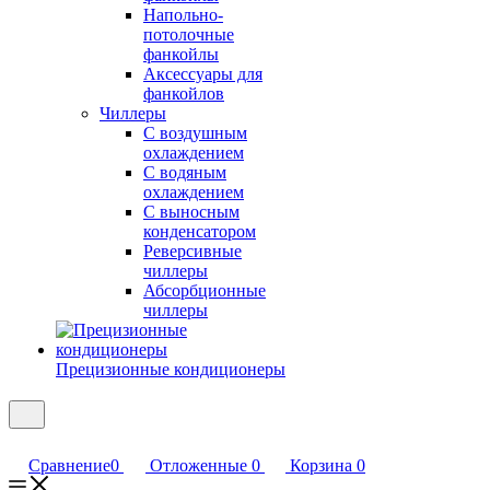
Напольно-
потолочные
фанкойлы
Аксессуары для
фанкойлов
Чиллеры
С воздушным
охлаждением
С водяным
охлаждением
С выносным
конденсатором
Реверсивные
чиллеры
Абсорбционные
чиллеры
Прецизионные кондиционеры
Сравнение
0
Отложенные
0
Корзина
0