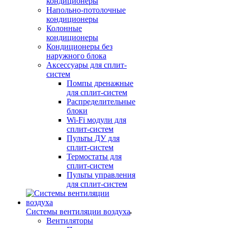
кондиционеры
Напольно-потолочные
кондиционеры
Колонные
кондиционеры
Кондиционеры без
наружного блока
Аксессуары для сплит-
систем
Помпы дренажные
для сплит-систем
Распределительные
блоки
Wi-Fi модули для
сплит-систем
Пульты ДУ для
сплит-систем
Термостаты для
сплит-систем
Пульты управления
для сплит-систем
Системы вентиляции воздуха
Вентиляторы