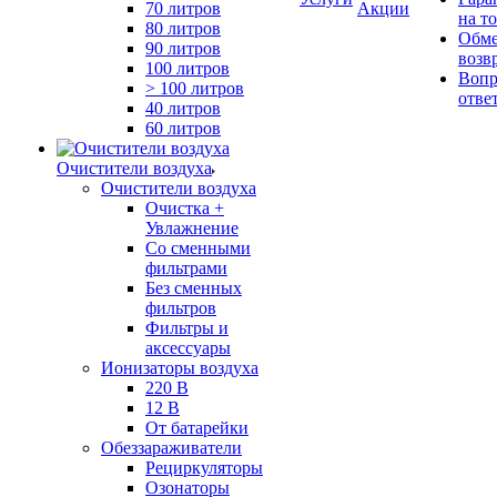
70 литров
Акции
на т
80 литров
Обме
90 литров
возв
100 литров
Вопр
> 100 литров
отве
40 литров
60 литров
Очистители воздуха
Очистители воздуха
Очистка +
Увлажнение
Cо сменными
фильтрами
Без сменных
фильтров
Фильтры и
аксессуары
Ионизаторы воздуха
220 В
12 В
От батарейки
Обеззараживатели
Рециркуляторы
Озонаторы