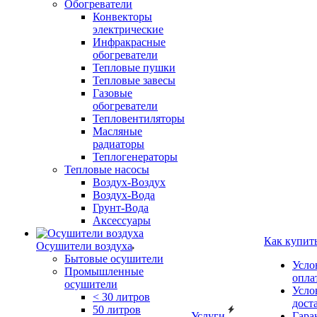
Обогреватели
Конвекторы
электрические
Инфракрасные
обогреватели
Тепловые пушки
Тепловые завесы
Газовые
обогреватели
Тепловентиляторы
Масляные
радиаторы
Теплогенераторы
Тепловые насосы
Воздух-Воздух
Воздух-Вода
Грунт-Вода
Аксессуары
Как купит
Осушители воздуха
Бытовые осушители
Усло
Промышленные
опла
осушители
Усло
< 30 литров
дост
50 литров
Услуги
Гара