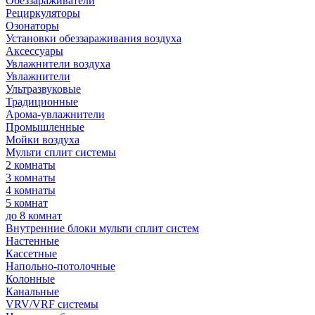
Обеззараживатели
Рециркуляторы
Озонаторы
Установки обеззараживания воздуха
Аксессуары
Увлажнители воздуха
Увлажнители
Ультразвуковые
Традиционные
Арома-увлажнители
Промышленные
Мойки воздуха
Мульти сплит системы
2 комнаты
3 комнаты
4 комнаты
5 комнат
до 8 комнат
Внутренние блоки мульти сплит систем
Настенные
Кассетные
Напольно-потолочные
Колонные
Канальные
VRV/VRF системы