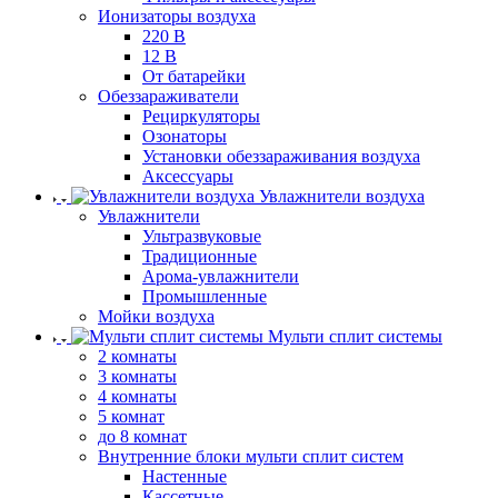
Ионизаторы воздуха
220 В
12 В
От батарейки
Обеззараживатели
Рециркуляторы
Озонаторы
Установки обеззараживания воздуха
Аксессуары
Увлажнители воздуха
Увлажнители
Ультразвуковые
Традиционные
Арома-увлажнители
Промышленные
Мойки воздуха
Мульти сплит системы
2 комнаты
3 комнаты
4 комнаты
5 комнат
до 8 комнат
Внутренние блоки мульти сплит систем
Настенные
Кассетные