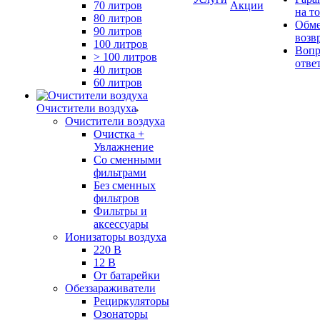
70 литров
Акции
на т
80 литров
Обме
90 литров
возв
100 литров
Вопр
> 100 литров
отве
40 литров
60 литров
Очистители воздуха
Очистители воздуха
Очистка +
Увлажнение
Cо сменными
фильтрами
Без сменных
фильтров
Фильтры и
аксессуары
Ионизаторы воздуха
220 В
12 В
От батарейки
Обеззараживатели
Рециркуляторы
Озонаторы