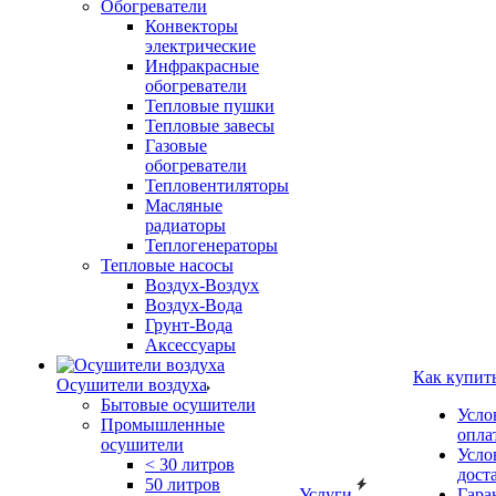
Обогреватели
Конвекторы
электрические
Инфракрасные
обогреватели
Тепловые пушки
Тепловые завесы
Газовые
обогреватели
Тепловентиляторы
Масляные
радиаторы
Теплогенераторы
Тепловые насосы
Воздух-Воздух
Воздух-Вода
Грунт-Вода
Аксессуары
Как купит
Осушители воздуха
Бытовые осушители
Усло
Промышленные
опла
осушители
Усло
< 30 литров
дост
50 литров
Услуги
Гара