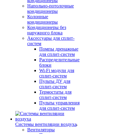
кондиционеры
Напольно-потолочные
кондиционеры
Колонные
кондиционеры
Кондиционеры без
наружного блока
Аксессуары для сплит-
систем
Помпы дренажные
для сплит-систем
Распределительные
блоки
Wi-Fi модули для
сплит-систем
Пульты ДУ для
сплит-систем
Термостаты для
сплит-систем
Пульты управления
для сплит-систем
Системы вентиляции воздуха
Вентиляторы