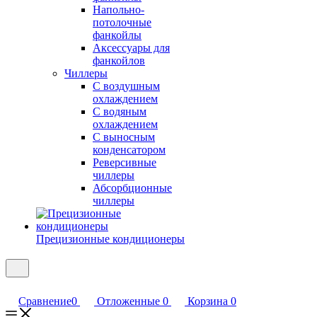
Напольно-
потолочные
фанкойлы
Аксессуары для
фанкойлов
Чиллеры
С воздушным
охлаждением
С водяным
охлаждением
С выносным
конденсатором
Реверсивные
чиллеры
Абсорбционные
чиллеры
Прецизионные кондиционеры
Сравнение
0
Отложенные
0
Корзина
0