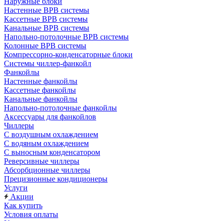
Наружные блоки
Настенные ВРВ системы
Кассетные ВРВ системы
Канальные ВРВ системы
Напольно-потолочные ВРВ системы
Колонные ВРВ системы
Компрессорно-конденсаторные блоки
Системы чиллер-фанкойл
Фанкойлы
Настенные фанкойлы
Кассетные фанкойлы
Канальные фанкойлы
Напольно-потолочные фанкойлы
Аксессуары для фанкойлов
Чиллеры
С воздушным охлаждением
С водяным охлаждением
С выносным конденсатором
Реверсивные чиллеры
Абсорбционные чиллеры
Прецизионные кондиционеры
Услуги
Акции
Как купить
Условия оплаты