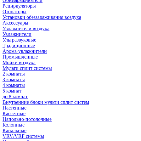
Обеззараживатели
Рециркуляторы
Озонаторы
Установки обеззараживания воздуха
Аксессуары
Увлажнители воздуха
Увлажнители
Ультразвуковые
Традиционные
Арома-увлажнители
Промышленные
Мойки воздуха
Мульти сплит системы
2 комнаты
3 комнаты
4 комнаты
5 комнат
до 8 комнат
Внутренние блоки мульти сплит систем
Настенные
Кассетные
Напольно-потолочные
Колонные
Канальные
VRV/VRF системы