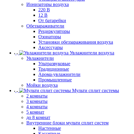
Ионизаторы воздуха
220 В
12 В
От батарейки
Обеззараживатели
Рециркуляторы
Озонаторы
Установки обеззараживания воздуха
Аксессуары
Увлажнители воздуха
Увлажнители
Ультразвуковые
Традиционные
Арома-увлажнители
Промышленные
Мойки воздуха
Мульти сплит системы
2 комнаты
3 комнаты
4 комнаты
5 комнат
до 8 комнат
Внутренние блоки мульти сплит систем
Настенные
Кассетные