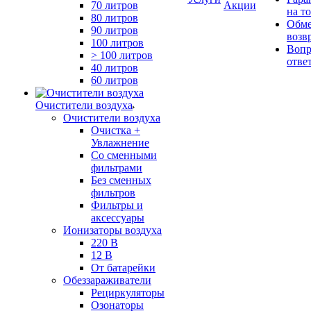
70 литров
Акции
на т
80 литров
Обме
90 литров
возв
100 литров
Вопр
> 100 литров
отве
40 литров
60 литров
Очистители воздуха
Очистители воздуха
Очистка +
Увлажнение
Cо сменными
фильтрами
Без сменных
фильтров
Фильтры и
аксессуары
Ионизаторы воздуха
220 В
12 В
От батарейки
Обеззараживатели
Рециркуляторы
Озонаторы