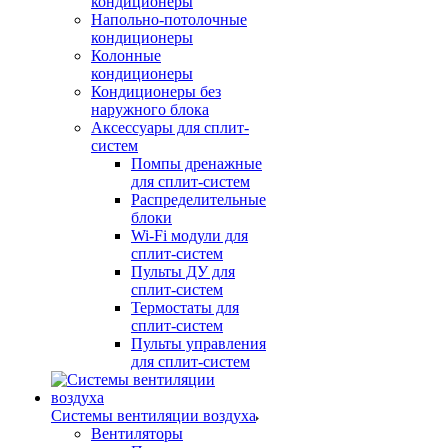
кондиционеры
Напольно-потолочные
кондиционеры
Колонные
кондиционеры
Кондиционеры без
наружного блока
Аксессуары для сплит-
систем
Помпы дренажные
для сплит-систем
Распределительные
блоки
Wi-Fi модули для
сплит-систем
Пульты ДУ для
сплит-систем
Термостаты для
сплит-систем
Пульты управления
для сплит-систем
Системы вентиляции воздуха
Вентиляторы