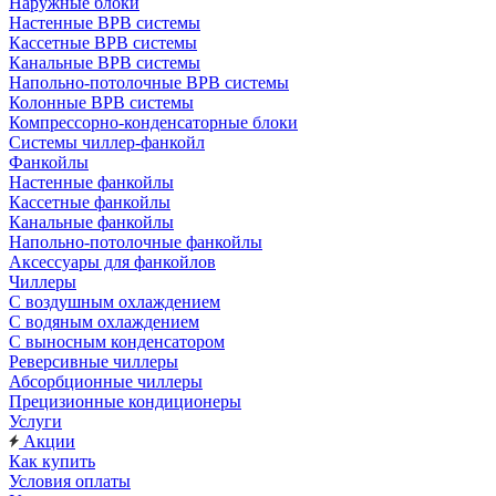
Наружные блоки
Настенные ВРВ системы
Кассетные ВРВ системы
Канальные ВРВ системы
Напольно-потолочные ВРВ системы
Колонные ВРВ системы
Компрессорно-конденсаторные блоки
Системы чиллер-фанкойл
Фанкойлы
Настенные фанкойлы
Кассетные фанкойлы
Канальные фанкойлы
Напольно-потолочные фанкойлы
Аксессуары для фанкойлов
Чиллеры
С воздушным охлаждением
С водяным охлаждением
С выносным конденсатором
Реверсивные чиллеры
Абсорбционные чиллеры
Прецизионные кондиционеры
Услуги
Акции
Как купить
Условия оплаты