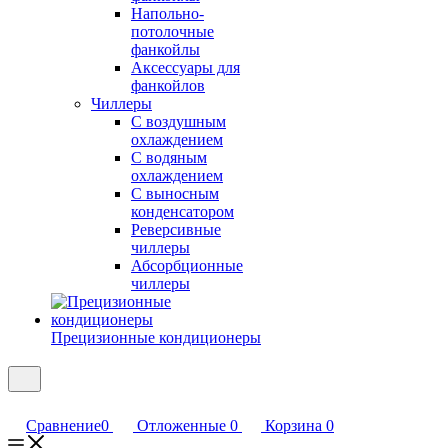
Напольно-
потолочные
фанкойлы
Аксессуары для
фанкойлов
Чиллеры
С воздушным
охлаждением
С водяным
охлаждением
С выносным
конденсатором
Реверсивные
чиллеры
Абсорбционные
чиллеры
Прецизионные кондиционеры
Сравнение
0
Отложенные
0
Корзина
0