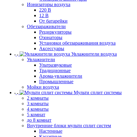
Ионизаторы воздуха
220 В
12 В
От батарейки
Обеззараживатели
Рециркуляторы
Озонаторы
Установки обеззараживания воздуха
Аксессуары
Увлажнители воздуха
Увлажнители
Ультразвуковые
Традиционные
Арома-увлажнители
Промышленные
Мойки воздуха
Мульти сплит системы
2 комнаты
3 комнаты
4 комнаты
5 комнат
до 8 комнат
Внутренние блоки мульти сплит систем
Настенные
Кассетные