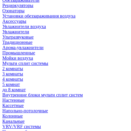
Обеззараживатели
Рециркуляторы
Озонаторы
Установки обеззараживания воздуха
Аксессуары
Увлажнители воздуха
Увлажнители
Ультразвуковые
Традиционные
Арома-увлажнители
Промышленные
Мойки воздуха
Мульти сплит системы
2 комнаты
3 комнаты
4 комнаты
5 комнат
до 8 комнат
Внутренние блоки мульти сплит систем
Настенные
Кассетные
Напольно-потолочные
Колонные
Канальные
VRV/VRF системы