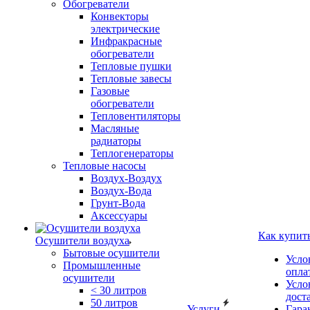
Обогреватели
Конвекторы
электрические
Инфракрасные
обогреватели
Тепловые пушки
Тепловые завесы
Газовые
обогреватели
Тепловентиляторы
Масляные
радиаторы
Теплогенераторы
Тепловые насосы
Воздух-Воздух
Воздух-Вода
Грунт-Вода
Аксессуары
Как купит
Осушители воздуха
Бытовые осушители
Усло
Промышленные
опла
осушители
Усло
< 30 литров
дост
50 литров
Услуги
Гара