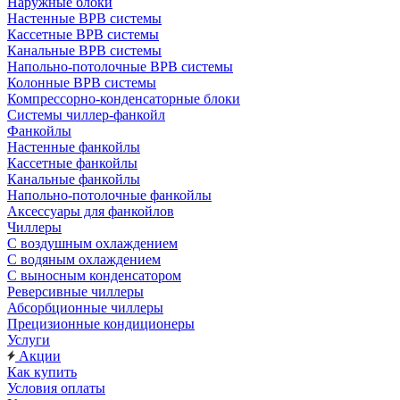
Наружные блоки
Настенные ВРВ системы
Кассетные ВРВ системы
Канальные ВРВ системы
Напольно-потолочные ВРВ системы
Колонные ВРВ системы
Компрессорно-конденсаторные блоки
Системы чиллер-фанкойл
Фанкойлы
Настенные фанкойлы
Кассетные фанкойлы
Канальные фанкойлы
Напольно-потолочные фанкойлы
Аксессуары для фанкойлов
Чиллеры
С воздушным охлаждением
С водяным охлаждением
С выносным конденсатором
Реверсивные чиллеры
Абсорбционные чиллеры
Прецизионные кондиционеры
Услуги
Акции
Как купить
Условия оплаты