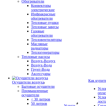
Обогреватели
Конвекторы
электрические
Инфракрасные
обогреватели
Тепловые пушки
Тепловые завесы
Газовые
обогреватели
Тепловентиляторы
Масляные
радиаторы
Теплогенераторы
Тепловые насосы
Воздух-Воздух
Воздух-Вода
Грунт-Вода
Аксессуары
Как купит
Осушители воздуха
Бытовые осушители
Усло
Промышленные
опла
осушители
Усло
< 30 литров
дост
50 литров
Услуги
Гара