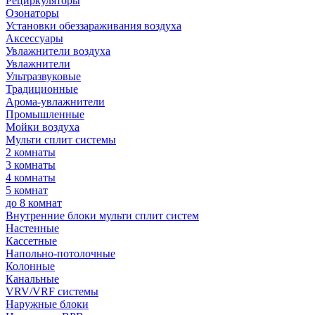
Рециркуляторы
Озонаторы
Установки обеззараживания воздуха
Аксессуары
Увлажнители воздуха
Увлажнители
Ультразвуковые
Традиционные
Арома-увлажнители
Промышленные
Мойки воздуха
Мульти сплит системы
2 комнаты
3 комнаты
4 комнаты
5 комнат
до 8 комнат
Внутренние блоки мульти сплит систем
Настенные
Кассетные
Напольно-потолочные
Колонные
Канальные
VRV/VRF системы
Наружные блоки