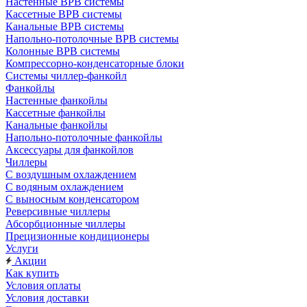
Настенные ВРВ системы
Кассетные ВРВ системы
Канальные ВРВ системы
Напольно-потолочные ВРВ системы
Колонные ВРВ системы
Компрессорно-конденсаторные блоки
Системы чиллер-фанкойл
Фанкойлы
Настенные фанкойлы
Кассетные фанкойлы
Канальные фанкойлы
Напольно-потолочные фанкойлы
Аксессуары для фанкойлов
Чиллеры
С воздушным охлаждением
С водяным охлаждением
С выносным конденсатором
Реверсивные чиллеры
Абсорбционные чиллеры
Прецизионные кондиционеры
Услуги
Акции
Как купить
Условия оплаты
Условия доставки