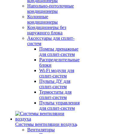
кондиционеры
Напольно-потолочные
кондиционеры
Колонные
кондиционеры
Кондиционеры без
наружного блока
Аксессуары для сплит-
систем
Помпы дренажные
для сплит-систем
Распределительные
блоки
Wi-Fi модули для
сплит-систем
Пульты ДУ для
сплит-систем
Термостаты для
сплит-систем
Пульты управления
для сплит-систем
Системы вентиляции воздуха
Вентиляторы