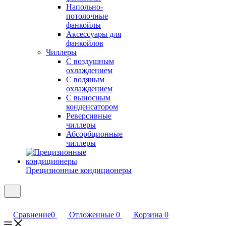
Напольно-
потолочные
фанкойлы
Аксессуары для
фанкойлов
Чиллеры
С воздушным
охлаждением
С водяным
охлаждением
С выносным
конденсатором
Реверсивные
чиллеры
Абсорбционные
чиллеры
Прецизионные кондиционеры
Сравнение
0
Отложенные
0
Корзина
0