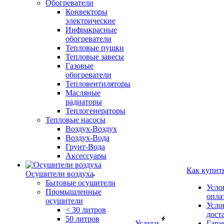
Обогреватели
Конвекторы
электрические
Инфракрасные
обогреватели
Тепловые пушки
Тепловые завесы
Газовые
обогреватели
Тепловентиляторы
Масляные
радиаторы
Теплогенераторы
Тепловые насосы
Воздух-Воздух
Воздух-Вода
Грунт-Вода
Аксессуары
Как купит
Осушители воздуха
Бытовые осушители
Усло
Промышленные
опла
осушители
Усло
< 30 литров
дост
50 литров
Услуги
Гара