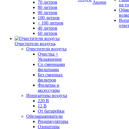
70 литров
Акции
на т
80 литров
Обме
90 литров
возв
100 литров
Вопр
> 100 литров
отве
40 литров
60 литров
Очистители воздуха
Очистители воздуха
Очистка +
Увлажнение
Cо сменными
фильтрами
Без сменных
фильтров
Фильтры и
аксессуары
Ионизаторы воздуха
220 В
12 В
От батарейки
Обеззараживатели
Рециркуляторы
Озонаторы