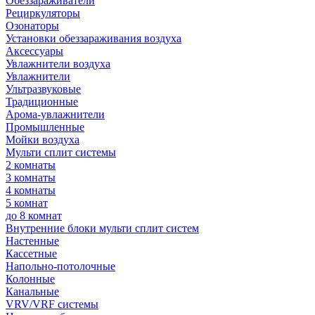
Обеззараживатели
Рециркуляторы
Озонаторы
Установки обеззараживания воздуха
Аксессуары
Увлажнители воздуха
Увлажнители
Ультразвуковые
Традиционные
Арома-увлажнители
Промышленные
Мойки воздуха
Мульти сплит системы
2 комнаты
3 комнаты
4 комнаты
5 комнат
до 8 комнат
Внутренние блоки мульти сплит систем
Настенные
Кассетные
Напольно-потолочные
Колонные
Канальные
VRV/VRF системы