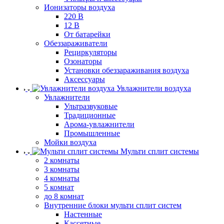
Ионизаторы воздуха
220 В
12 В
От батарейки
Обеззараживатели
Рециркуляторы
Озонаторы
Установки обеззараживания воздуха
Аксессуары
Увлажнители воздуха
Увлажнители
Ультразвуковые
Традиционные
Арома-увлажнители
Промышленные
Мойки воздуха
Мульти сплит системы
2 комнаты
3 комнаты
4 комнаты
5 комнат
до 8 комнат
Внутренние блоки мульти сплит систем
Настенные
Кассетные