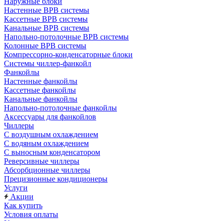
Наружные блоки
Настенные ВРВ системы
Кассетные ВРВ системы
Канальные ВРВ системы
Напольно-потолочные ВРВ системы
Колонные ВРВ системы
Компрессорно-конденсаторные блоки
Системы чиллер-фанкойл
Фанкойлы
Настенные фанкойлы
Кассетные фанкойлы
Канальные фанкойлы
Напольно-потолочные фанкойлы
Аксессуары для фанкойлов
Чиллеры
С воздушным охлаждением
С водяным охлаждением
С выносным конденсатором
Реверсивные чиллеры
Абсорбционные чиллеры
Прецизионные кондиционеры
Услуги
Акции
Как купить
Условия оплаты