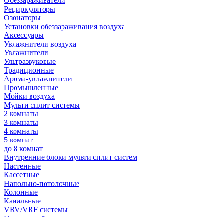
Обеззараживатели
Рециркуляторы
Озонаторы
Установки обеззараживания воздуха
Аксессуары
Увлажнители воздуха
Увлажнители
Ультразвуковые
Традиционные
Арома-увлажнители
Промышленные
Мойки воздуха
Мульти сплит системы
2 комнаты
3 комнаты
4 комнаты
5 комнат
до 8 комнат
Внутренние блоки мульти сплит систем
Настенные
Кассетные
Напольно-потолочные
Колонные
Канальные
VRV/VRF системы