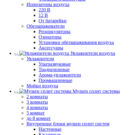
Ионизаторы воздуха
220 В
12 В
От батарейки
Обеззараживатели
Рециркуляторы
Озонаторы
Установки обеззараживания воздуха
Аксессуары
Увлажнители воздуха
Увлажнители
Ультразвуковые
Традиционные
Арома-увлажнители
Промышленные
Мойки воздуха
Мульти сплит системы
2 комнаты
3 комнаты
4 комнаты
5 комнат
до 8 комнат
Внутренние блоки мульти сплит систем
Настенные
Кассетные