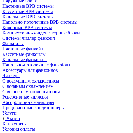
Наружные блоки
Настенные ВРВ системы
Кассетные ВРВ системы
Канальные ВРВ системы
Напольно-потолочные ВРВ системы
Колонные ВРВ системы
Компрессорно-конденсаторные блоки
Системы чиллер-фанкойл
Фанкойлы
Настенные фанкойлы
Кассетные фанкойлы
Канальные фанкойлы
Напольно-потолочные фанкойлы
Аксессуары для фанкойлов
Чиллеры
С воздушным охлаждением
С водяным охлаждением
С выносным конденсатором
Реверсивные чиллеры
Абсорбционные чиллеры
Прецизионные кондиционеры
Услуги
Акции
Как купить
Условия оплаты