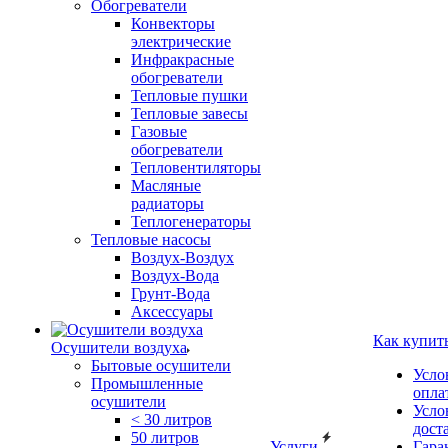
Обогреватели
Конвекторы
электрические
Инфракрасные
обогреватели
Тепловые пушки
Тепловые завесы
Газовые
обогреватели
Тепловентиляторы
Масляные
радиаторы
Теплогенераторы
Тепловые насосы
Воздух-Воздух
Воздух-Вода
Грунт-Вода
Аксессуары
Как купит
Осушители воздуха
Бытовые осушители
Усло
Промышленные
опла
осушители
Усло
< 30 литров
дост
50 литров
Услуги
Гара