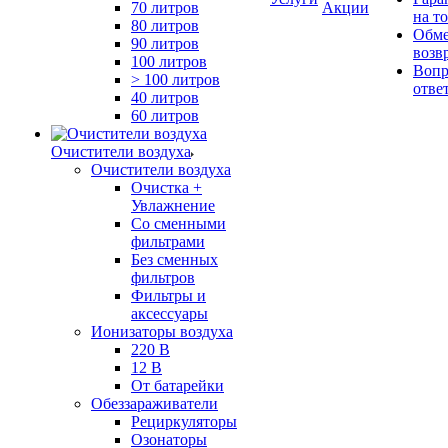
70 литров
Акции
на т
80 литров
Обме
90 литров
возв
100 литров
Вопр
> 100 литров
отве
40 литров
60 литров
Очистители воздуха
Очистители воздуха
Очистка +
Увлажнение
Cо сменными
фильтрами
Без сменных
фильтров
Фильтры и
аксессуары
Ионизаторы воздуха
220 В
12 В
От батарейки
Обеззараживатели
Рециркуляторы
Озонаторы