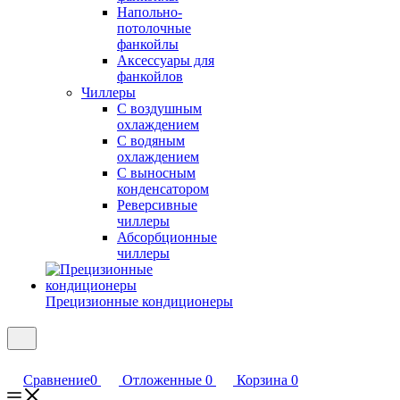
Напольно-
потолочные
фанкойлы
Аксессуары для
фанкойлов
Чиллеры
С воздушным
охлаждением
С водяным
охлаждением
С выносным
конденсатором
Реверсивные
чиллеры
Абсорбционные
чиллеры
Прецизионные кондиционеры
Сравнение
0
Отложенные
0
Корзина
0