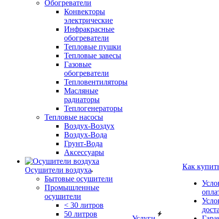
Обогреватели
Конвекторы
электрические
Инфракрасные
обогреватели
Тепловые пушки
Тепловые завесы
Газовые
обогреватели
Тепловентиляторы
Масляные
радиаторы
Теплогенераторы
Тепловые насосы
Воздух-Воздух
Воздух-Вода
Грунт-Вода
Аксессуары
Как купит
Осушители воздуха
Бытовые осушители
Усло
Промышленные
опла
осушители
Усло
< 30 литров
дост
50 литров
Услуги
Гара