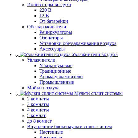
Ионизаторы воздуха
220 В
12 В
От батарейки
Обеззараживатели
Рециркуляторы
Озонаторы
Установки обеззараживания воздуха
Аксессуары
Увлажнители воздуха
Увлажнители
Ультразвуковые
Традиционные
Арома-увлажнители
Промышленные
Мойки воздуха
Мульти сплит системы
2 комнаты
3 комнаты
4 комнаты
5 комнат
до 8 комнат
Внутренние блоки мульти сплит систем
Настенные
Кассетные