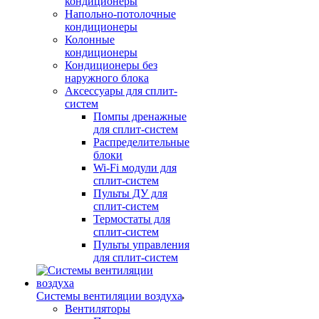
кондиционеры
Напольно-потолочные
кондиционеры
Колонные
кондиционеры
Кондиционеры без
наружного блока
Аксессуары для сплит-
систем
Помпы дренажные
для сплит-систем
Распределительные
блоки
Wi-Fi модули для
сплит-систем
Пульты ДУ для
сплит-систем
Термостаты для
сплит-систем
Пульты управления
для сплит-систем
Системы вентиляции воздуха
Вентиляторы