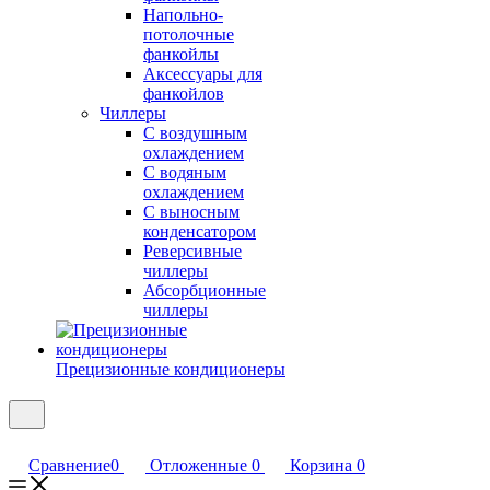
Напольно-
потолочные
фанкойлы
Аксессуары для
фанкойлов
Чиллеры
С воздушным
охлаждением
С водяным
охлаждением
С выносным
конденсатором
Реверсивные
чиллеры
Абсорбционные
чиллеры
Прецизионные кондиционеры
Сравнение
0
Отложенные
0
Корзина
0