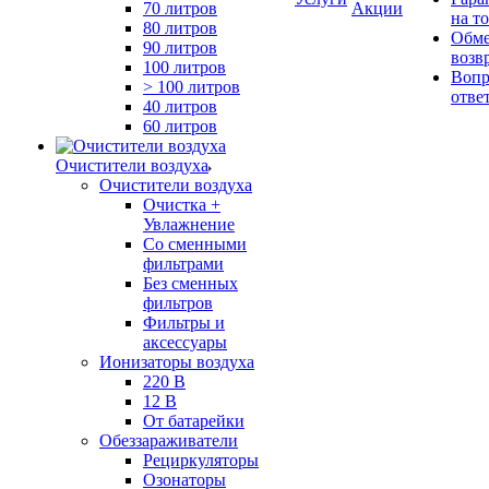
70 литров
Акции
на т
80 литров
Обме
90 литров
возв
100 литров
Вопр
> 100 литров
отве
40 литров
60 литров
Очистители воздуха
Очистители воздуха
Очистка +
Увлажнение
Cо сменными
фильтрами
Без сменных
фильтров
Фильтры и
аксессуары
Ионизаторы воздуха
220 В
12 В
От батарейки
Обеззараживатели
Рециркуляторы
Озонаторы