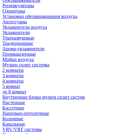
Обеззараживатели
Рециркуляторы
Озонаторы
Установки обеззараживания воздуха
Аксессуары
Увлажнители воздуха
Увлажнители
Ультразвуковые
Традиционные
Арома-увлажнители
Промышленные
Мойки воздуха
Мульти сплит системы
2 комнаты
3 комнаты
4 комнаты
5 комнат
до 8 комнат
Внутренние блоки мульти сплит систем
Настенные
Кассетные
Напольно-потолочные
Колонные
Канальные
VRV/VRF системы