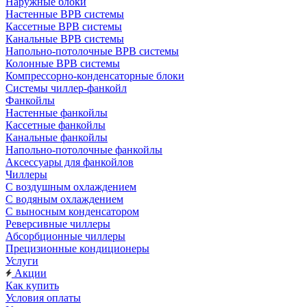
Наружные блоки
Настенные ВРВ системы
Кассетные ВРВ системы
Канальные ВРВ системы
Напольно-потолочные ВРВ системы
Колонные ВРВ системы
Компрессорно-конденсаторные блоки
Системы чиллер-фанкойл
Фанкойлы
Настенные фанкойлы
Кассетные фанкойлы
Канальные фанкойлы
Напольно-потолочные фанкойлы
Аксессуары для фанкойлов
Чиллеры
С воздушным охлаждением
С водяным охлаждением
С выносным конденсатором
Реверсивные чиллеры
Абсорбционные чиллеры
Прецизионные кондиционеры
Услуги
Акции
Как купить
Условия оплаты