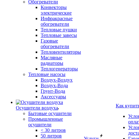
Обогреватели
Конвекторы
электрические
Инфракрасные
обогреватели
Тепловые пушки
Тепловые завесы
Газовые
обогреватели
Тепловентиляторы
Масляные
радиаторы
Теплогенераторы
Тепловые насосы
Воздух-Воздух
Воздух-Вода
Грунт-Вода
Аксессуары
Как купит
Осушители воздуха
Бытовые осушители
Усло
Промышленные
опла
осушители
Усло
< 30 литров
дост
50 литров
Услуги
Гара