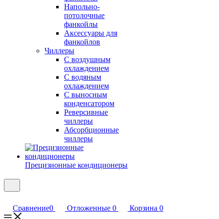
Напольно-
потолочные
фанкойлы
Аксессуары для
фанкойлов
Чиллеры
С воздушным
охлаждением
С водяным
охлаждением
С выносным
конденсатором
Реверсивные
чиллеры
Абсорбционные
чиллеры
Прецизионные кондиционеры
Сравнение
0
Отложенные
0
Корзина
0