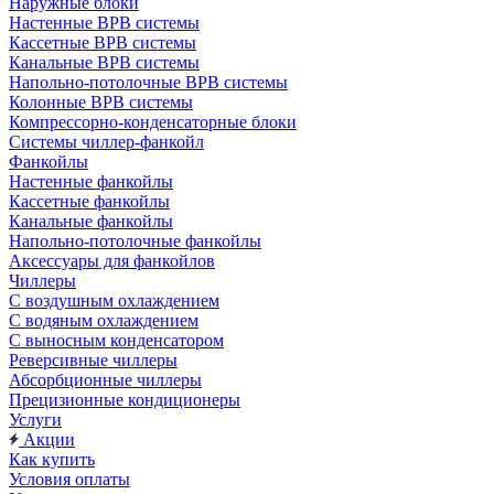
Наружные блоки
Настенные ВРВ системы
Кассетные ВРВ системы
Канальные ВРВ системы
Напольно-потолочные ВРВ системы
Колонные ВРВ системы
Компрессорно-конденсаторные блоки
Системы чиллер-фанкойл
Фанкойлы
Настенные фанкойлы
Кассетные фанкойлы
Канальные фанкойлы
Напольно-потолочные фанкойлы
Аксессуары для фанкойлов
Чиллеры
С воздушным охлаждением
С водяным охлаждением
С выносным конденсатором
Реверсивные чиллеры
Абсорбционные чиллеры
Прецизионные кондиционеры
Услуги
Акции
Как купить
Условия оплаты