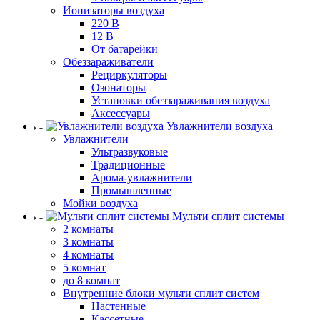
Ионизаторы воздуха
220 В
12 В
От батарейки
Обеззараживатели
Рециркуляторы
Озонаторы
Установки обеззараживания воздуха
Аксессуары
Увлажнители воздуха
Увлажнители
Ультразвуковые
Традиционные
Арома-увлажнители
Промышленные
Мойки воздуха
Мульти сплит системы
2 комнаты
3 комнаты
4 комнаты
5 комнат
до 8 комнат
Внутренние блоки мульти сплит систем
Настенные
Кассетные