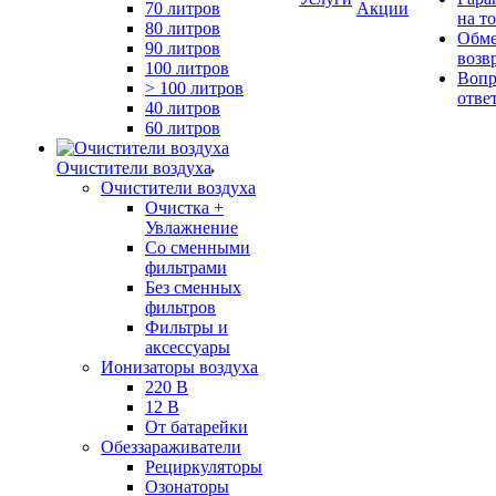
70 литров
Акции
на т
80 литров
Обме
90 литров
возв
100 литров
Вопр
> 100 литров
отве
40 литров
60 литров
Очистители воздуха
Очистители воздуха
Очистка +
Увлажнение
Cо сменными
фильтрами
Без сменных
фильтров
Фильтры и
аксессуары
Ионизаторы воздуха
220 В
12 В
От батарейки
Обеззараживатели
Рециркуляторы
Озонаторы