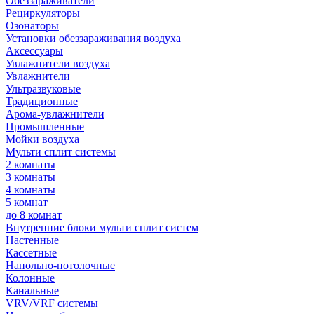
Обеззараживатели
Рециркуляторы
Озонаторы
Установки обеззараживания воздуха
Аксессуары
Увлажнители воздуха
Увлажнители
Ультразвуковые
Традиционные
Арома-увлажнители
Промышленные
Мойки воздуха
Мульти сплит системы
2 комнаты
3 комнаты
4 комнаты
5 комнат
до 8 комнат
Внутренние блоки мульти сплит систем
Настенные
Кассетные
Напольно-потолочные
Колонные
Канальные
VRV/VRF системы