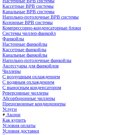
Настенные ВРВ системы
Кассетные ВРВ системы
Канальные ВРВ системы
Напольно-потолочные ВРВ системы
Колонные ВРВ системы
Компрессорно-конденсаторные блоки
Системы чиллер-фанкойл
Фанкойлы
Настенные фанкойлы
Кассетные фанкойлы
Канальные фанкойлы
Напольно-потолочные фанкойлы
Аксессуары для фанкойлов
Чиллеры
С воздушным охлаждением
С водяным охлаждением
С выносным конденсатором
Реверсивные чиллеры
Абсорбционные чиллеры
Прецизионные кондиционеры
Услуги
Акции
Как купить
Условия оплаты
Условия доставки