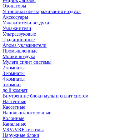
Рециркуляторы
Озонаторы
Установки обеззараживания воздуха
Аксессуары
Увлажнители воздуха
Увлажнители
Ультразвуковые
Традиционные
Арома-увлажнители
Промышленные
Мойки воздуха
Мульти сплит системы
2 комнаты
3 комнаты
4 комнаты
5 комнат
до 8 комнат
Внутренние блоки мульти сплит систем
Настенные
Кассетные
Напольно-потолочные
Колонные
Канальные
VRV/VRF системы
Наружные блоки