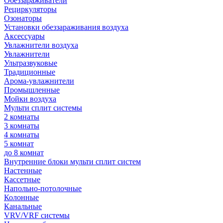
Обеззараживатели
Рециркуляторы
Озонаторы
Установки обеззараживания воздуха
Аксессуары
Увлажнители воздуха
Увлажнители
Ультразвуковые
Традиционные
Арома-увлажнители
Промышленные
Мойки воздуха
Мульти сплит системы
2 комнаты
3 комнаты
4 комнаты
5 комнат
до 8 комнат
Внутренние блоки мульти сплит систем
Настенные
Кассетные
Напольно-потолочные
Колонные
Канальные
VRV/VRF системы