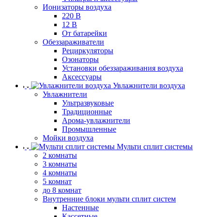
Ионизаторы воздуха
220 В
12 В
От батарейки
Обеззараживатели
Рециркуляторы
Озонаторы
Установки обеззараживания воздуха
Аксессуары
Увлажнители воздуха
Увлажнители
Ультразвуковые
Традиционные
Арома-увлажнители
Промышленные
Мойки воздуха
Мульти сплит системы
2 комнаты
3 комнаты
4 комнаты
5 комнат
до 8 комнат
Внутренние блоки мульти сплит систем
Настенные
Кассетные