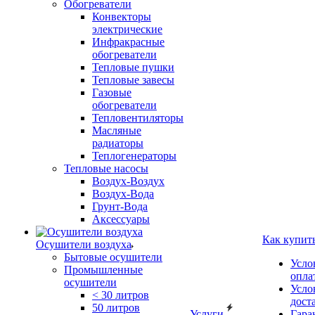
Обогреватели
Конвекторы
электрические
Инфракрасные
обогреватели
Тепловые пушки
Тепловые завесы
Газовые
обогреватели
Тепловентиляторы
Масляные
радиаторы
Теплогенераторы
Тепловые насосы
Воздух-Воздух
Воздух-Вода
Грунт-Вода
Аксессуары
Как купит
Осушители воздуха
Бытовые осушители
Усло
Промышленные
опла
осушители
Усло
< 30 литров
дост
50 литров
Услуги
Гара