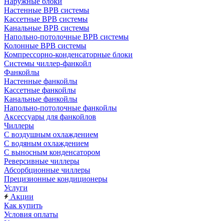
Наружные блоки
Настенные ВРВ системы
Кассетные ВРВ системы
Канальные ВРВ системы
Напольно-потолочные ВРВ системы
Колонные ВРВ системы
Компрессорно-конденсаторные блоки
Системы чиллер-фанкойл
Фанкойлы
Настенные фанкойлы
Кассетные фанкойлы
Канальные фанкойлы
Напольно-потолочные фанкойлы
Аксессуары для фанкойлов
Чиллеры
С воздушным охлаждением
С водяным охлаждением
С выносным конденсатором
Реверсивные чиллеры
Абсорбционные чиллеры
Прецизионные кондиционеры
Услуги
Акции
Как купить
Условия оплаты