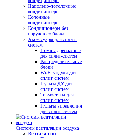
кондиционеры
Напольно-потолочные
кондиционеры
Колонные
кондиционеры
Кондиционеры без
наружного блока
Аксессуары для сплит-
систем
Помпы дренажные
для сплит-систем
Распределительные
блоки
Wi-Fi модули для
сплит-систем
Пульты ДУ для
сплит-систем
Термостаты для
сплит-систем
Пульты управления
для сплит-систем
Системы вентиляции воздуха
Вентиляторы