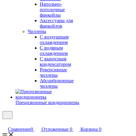
Напольно-
потолочные
фанкойлы
Аксессуары для
фанкойлов
Чиллеры
С воздушным
охлаждением
С водяным
охлаждением
С выносным
конденсатором
Реверсивные
чиллеры
Абсорбционные
чиллеры
Прецизионные кондиционеры
Сравнение
0
Отложенные
0
Корзина
0