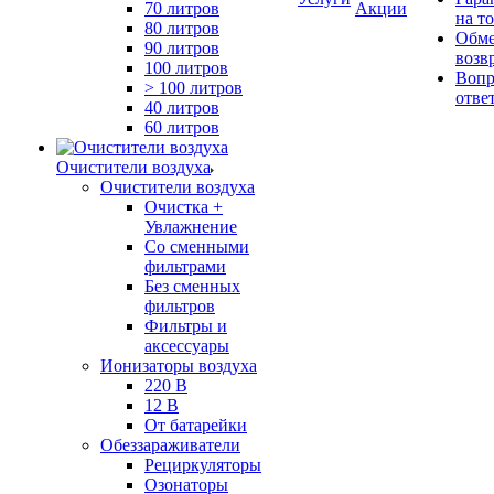
70 литров
Акции
на т
80 литров
Обме
90 литров
возв
100 литров
Вопр
> 100 литров
отве
40 литров
60 литров
Очистители воздуха
Очистители воздуха
Очистка +
Увлажнение
Cо сменными
фильтрами
Без сменных
фильтров
Фильтры и
аксессуары
Ионизаторы воздуха
220 В
12 В
От батарейки
Обеззараживатели
Рециркуляторы
Озонаторы