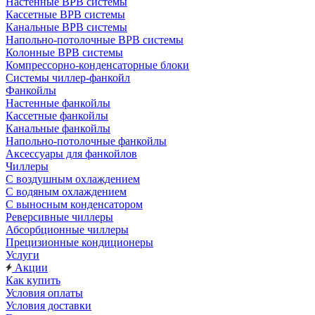
Настенные ВРВ системы
Кассетные ВРВ системы
Канальные ВРВ системы
Напольно-потолочные ВРВ системы
Колонные ВРВ системы
Компрессорно-конденсаторные блоки
Системы чиллер-фанкойл
Фанкойлы
Настенные фанкойлы
Кассетные фанкойлы
Канальные фанкойлы
Напольно-потолочные фанкойлы
Аксессуары для фанкойлов
Чиллеры
С воздушным охлаждением
С водяным охлаждением
С выносным конденсатором
Реверсивные чиллеры
Абсорбционные чиллеры
Прецизионные кондиционеры
Услуги
Акции
Как купить
Условия оплаты
Условия доставки