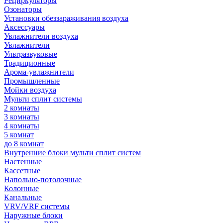
Рециркуляторы
Озонаторы
Установки обеззараживания воздуха
Аксессуары
Увлажнители воздуха
Увлажнители
Ультразвуковые
Традиционные
Арома-увлажнители
Промышленные
Мойки воздуха
Мульти сплит системы
2 комнаты
3 комнаты
4 комнаты
5 комнат
до 8 комнат
Внутренние блоки мульти сплит систем
Настенные
Кассетные
Напольно-потолочные
Колонные
Канальные
VRV/VRF системы
Наружные блоки