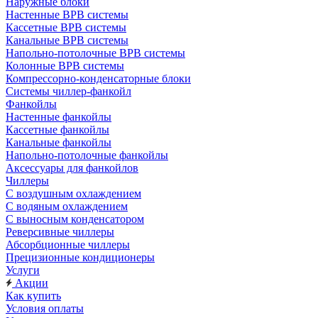
Наружные блоки
Настенные ВРВ системы
Кассетные ВРВ системы
Канальные ВРВ системы
Напольно-потолочные ВРВ системы
Колонные ВРВ системы
Компрессорно-конденсаторные блоки
Системы чиллер-фанкойл
Фанкойлы
Настенные фанкойлы
Кассетные фанкойлы
Канальные фанкойлы
Напольно-потолочные фанкойлы
Аксессуары для фанкойлов
Чиллеры
С воздушным охлаждением
С водяным охлаждением
С выносным конденсатором
Реверсивные чиллеры
Абсорбционные чиллеры
Прецизионные кондиционеры
Услуги
Акции
Как купить
Условия оплаты