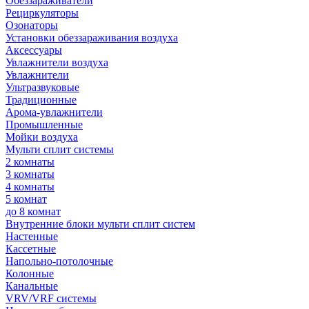
Обеззараживатели
Рециркуляторы
Озонаторы
Установки обеззараживания воздуха
Аксессуары
Увлажнители воздуха
Увлажнители
Ультразвуковые
Традиционные
Арома-увлажнители
Промышленные
Мойки воздуха
Мульти сплит системы
2 комнаты
3 комнаты
4 комнаты
5 комнат
до 8 комнат
Внутренние блоки мульти сплит систем
Настенные
Кассетные
Напольно-потолочные
Колонные
Канальные
VRV/VRF системы