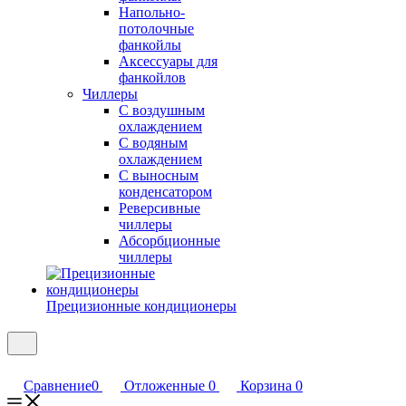
Напольно-
потолочные
фанкойлы
Аксессуары для
фанкойлов
Чиллеры
С воздушным
охлаждением
С водяным
охлаждением
С выносным
конденсатором
Реверсивные
чиллеры
Абсорбционные
чиллеры
Прецизионные кондиционеры
Сравнение
0
Отложенные
0
Корзина
0