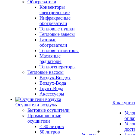
Обогреватели
Конвекторы
электрические
Инфракрасные
обогреватели
Тепловые пушки
Тепловые завесы
Газовые
обогреватели
Тепловентиляторы
Масляные
радиаторы
Теплогенераторы
Тепловые насосы
Воздух-Воздух
Воздух-Вода
Грунт-Вода
Аксессуары
Как купит
Осушители воздуха
Бытовые осушители
Усло
Промышленные
опла
осушители
Усло
< 30 литров
дост
50 литров
Услуги
Гара