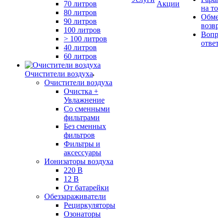
70 литров
Акции
на т
80 литров
Обме
90 литров
возв
100 литров
Вопр
> 100 литров
отве
40 литров
60 литров
Очистители воздуха
Очистители воздуха
Очистка +
Увлажнение
Cо сменными
фильтрами
Без сменных
фильтров
Фильтры и
аксессуары
Ионизаторы воздуха
220 В
12 В
От батарейки
Обеззараживатели
Рециркуляторы
Озонаторы