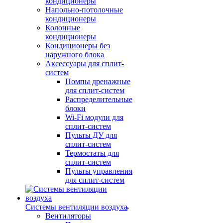
кондиционеры
Напольно-потолочные
кондиционеры
Колонные
кондиционеры
Кондиционеры без
наружного блока
Аксессуары для сплит-
систем
Помпы дренажные
для сплит-систем
Распределительные
блоки
Wi-Fi модули для
сплит-систем
Пульты ДУ для
сплит-систем
Термостаты для
сплит-систем
Пульты управления
для сплит-систем
Системы вентиляции воздуха
Вентиляторы