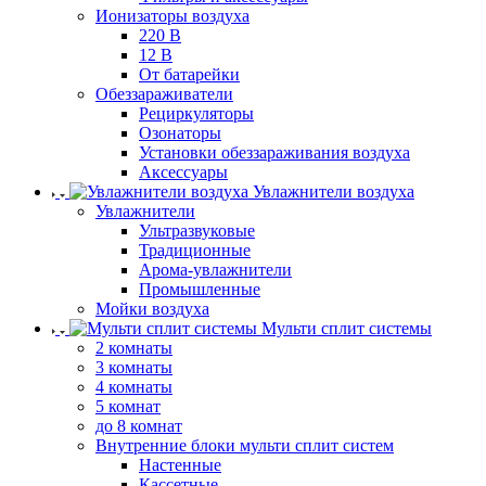
Ионизаторы воздуха
220 В
12 В
От батарейки
Обеззараживатели
Рециркуляторы
Озонаторы
Установки обеззараживания воздуха
Аксессуары
Увлажнители воздуха
Увлажнители
Ультразвуковые
Традиционные
Арома-увлажнители
Промышленные
Мойки воздуха
Мульти сплит системы
2 комнаты
3 комнаты
4 комнаты
5 комнат
до 8 комнат
Внутренние блоки мульти сплит систем
Настенные
Кассетные