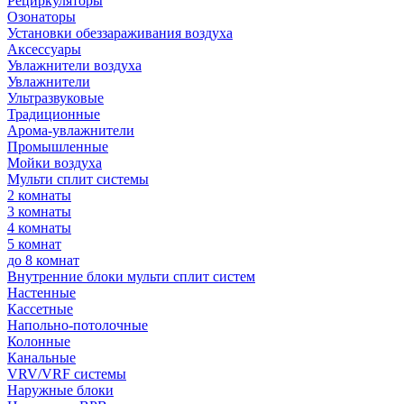
Рециркуляторы
Озонаторы
Установки обеззараживания воздуха
Аксессуары
Увлажнители воздуха
Увлажнители
Ультразвуковые
Традиционные
Арома-увлажнители
Промышленные
Мойки воздуха
Мульти сплит системы
2 комнаты
3 комнаты
4 комнаты
5 комнат
до 8 комнат
Внутренние блоки мульти сплит систем
Настенные
Кассетные
Напольно-потолочные
Колонные
Канальные
VRV/VRF системы
Наружные блоки