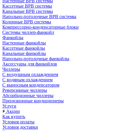
Настенные ВРВ системы
Кассетные ВРВ системы
Канальные ВРВ системы
Напольно-потолочные ВРВ системы
Колонные ВРВ системы
Компрессорно-конденсаторные блоки
Системы чиллер-фанкойл
Фанкойлы
Настенные фанкойлы
Кассетные фанкойлы
Канальные фанкойлы
Напольно-потолочные фанкойлы
Аксессуары для фанкойлов
Чиллеры
С воздушным охлаждением
С водяным охлаждением
С выносным конденсатором
Реверсивные чиллеры
Абсорбционные чиллеры
Прецизионные кондиционеры
Услуги
Акции
Как купить
Условия оплаты
Условия доставки