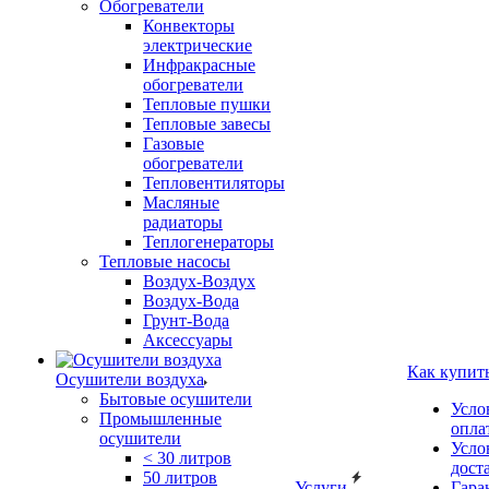
Обогреватели
Конвекторы
электрические
Инфракрасные
обогреватели
Тепловые пушки
Тепловые завесы
Газовые
обогреватели
Тепловентиляторы
Масляные
радиаторы
Теплогенераторы
Тепловые насосы
Воздух-Воздух
Воздух-Вода
Грунт-Вода
Аксессуары
Как купит
Осушители воздуха
Бытовые осушители
Усло
Промышленные
опла
осушители
Усло
< 30 литров
дост
50 литров
Услуги
Гара