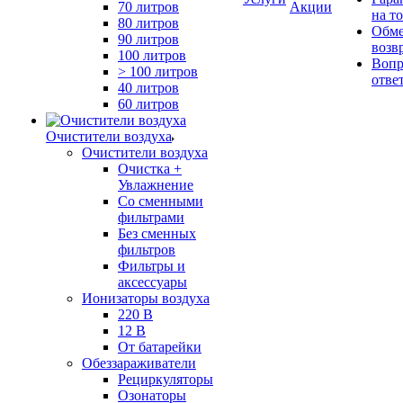
70 литров
Акции
на т
80 литров
Обме
90 литров
возв
100 литров
Вопр
> 100 литров
отве
40 литров
60 литров
Очистители воздуха
Очистители воздуха
Очистка +
Увлажнение
Cо сменными
фильтрами
Без сменных
фильтров
Фильтры и
аксессуары
Ионизаторы воздуха
220 В
12 В
От батарейки
Обеззараживатели
Рециркуляторы
Озонаторы