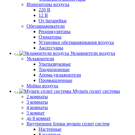
Ионизаторы воздуха
220 В
12 В
От батарейки
Обеззараживатели
Рециркуляторы
Озонаторы
Установки обеззараживания воздуха
Аксессуары
Увлажнители воздуха
Увлажнители
Ультразвуковые
Традиционные
Арома-увлажнители
Промышленные
Мойки воздуха
Мульти сплит системы
2 комнаты
3 комнаты
4 комнаты
5 комнат
до 8 комнат
Внутренние блоки мульти сплит систем
Настенные
Кассетные