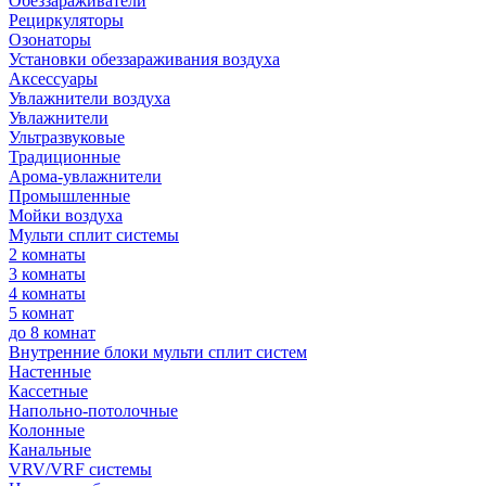
Обеззараживатели
Рециркуляторы
Озонаторы
Установки обеззараживания воздуха
Аксессуары
Увлажнители воздуха
Увлажнители
Ультразвуковые
Традиционные
Арома-увлажнители
Промышленные
Мойки воздуха
Мульти сплит системы
2 комнаты
3 комнаты
4 комнаты
5 комнат
до 8 комнат
Внутренние блоки мульти сплит систем
Настенные
Кассетные
Напольно-потолочные
Колонные
Канальные
VRV/VRF системы