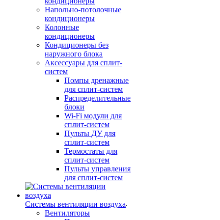
кондиционеры
Напольно-потолочные
кондиционеры
Колонные
кондиционеры
Кондиционеры без
наружного блока
Аксессуары для сплит-
систем
Помпы дренажные
для сплит-систем
Распределительные
блоки
Wi-Fi модули для
сплит-систем
Пульты ДУ для
сплит-систем
Термостаты для
сплит-систем
Пульты управления
для сплит-систем
Системы вентиляции воздуха
Вентиляторы