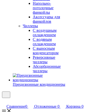
Напольно-
потолочные
фанкойлы
Аксессуары для
фанкойлов
Чиллеры
С воздушным
охлаждением
С водяным
охлаждением
С выносным
конденсатором
Реверсивные
чиллеры
Абсорбционные
чиллеры
Прецизионные кондиционеры
Сравнение
0
Отложенные
0
Корзина
0