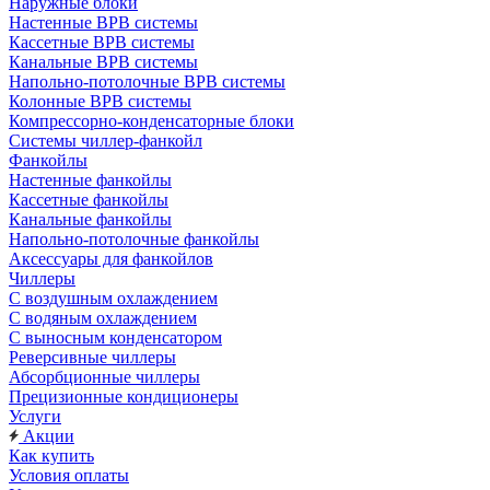
Наружные блоки
Настенные ВРВ системы
Кассетные ВРВ системы
Канальные ВРВ системы
Напольно-потолочные ВРВ системы
Колонные ВРВ системы
Компрессорно-конденсаторные блоки
Системы чиллер-фанкойл
Фанкойлы
Настенные фанкойлы
Кассетные фанкойлы
Канальные фанкойлы
Напольно-потолочные фанкойлы
Аксессуары для фанкойлов
Чиллеры
С воздушным охлаждением
С водяным охлаждением
С выносным конденсатором
Реверсивные чиллеры
Абсорбционные чиллеры
Прецизионные кондиционеры
Услуги
Акции
Как купить
Условия оплаты