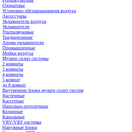
Рециркуляторы
Озонаторы
Установки обеззараживания воздуха
Аксессуары
Увлажнители воздуха
Увлажнители
Ультразвуковые
Традиционные
Арома-увлажнители
Промышленные
Мойки воздуха
Мульти сплит системы
2 комнаты
3 комнаты
4 комнаты
5 комнат
до 8 комнат
Внутренние блоки мульти сплит систем
Настенные
Кассетные
Напольно-потолочные
Колонные
Канальные
VRV/VRF системы
Наружные блоки