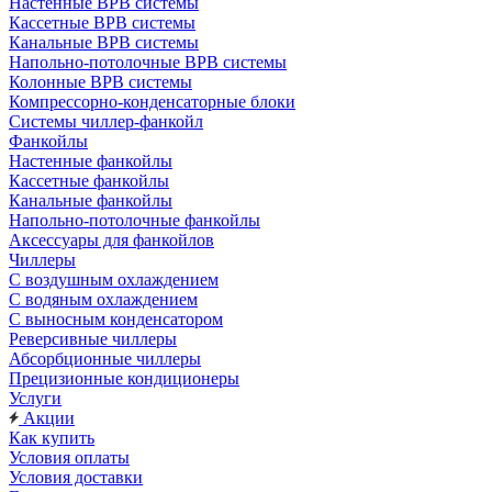
Настенные ВРВ системы
Кассетные ВРВ системы
Канальные ВРВ системы
Напольно-потолочные ВРВ системы
Колонные ВРВ системы
Компрессорно-конденсаторные блоки
Системы чиллер-фанкойл
Фанкойлы
Настенные фанкойлы
Кассетные фанкойлы
Канальные фанкойлы
Напольно-потолочные фанкойлы
Аксессуары для фанкойлов
Чиллеры
С воздушным охлаждением
С водяным охлаждением
С выносным конденсатором
Реверсивные чиллеры
Абсорбционные чиллеры
Прецизионные кондиционеры
Услуги
Акции
Как купить
Условия оплаты
Условия доставки