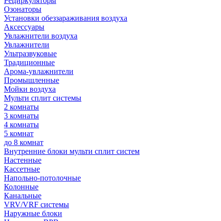
Рециркуляторы
Озонаторы
Установки обеззараживания воздуха
Аксессуары
Увлажнители воздуха
Увлажнители
Ультразвуковые
Традиционные
Арома-увлажнители
Промышленные
Мойки воздуха
Мульти сплит системы
2 комнаты
3 комнаты
4 комнаты
5 комнат
до 8 комнат
Внутренние блоки мульти сплит систем
Настенные
Кассетные
Напольно-потолочные
Колонные
Канальные
VRV/VRF системы
Наружные блоки