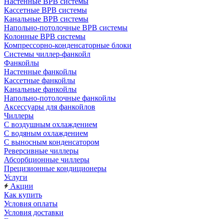
Настенные ВРВ системы
Кассетные ВРВ системы
Канальные ВРВ системы
Напольно-потолочные ВРВ системы
Колонные ВРВ системы
Компрессорно-конденсаторные блоки
Системы чиллер-фанкойл
Фанкойлы
Настенные фанкойлы
Кассетные фанкойлы
Канальные фанкойлы
Напольно-потолочные фанкойлы
Аксессуары для фанкойлов
Чиллеры
С воздушным охлаждением
С водяным охлаждением
С выносным конденсатором
Реверсивные чиллеры
Абсорбционные чиллеры
Прецизионные кондиционеры
Услуги
Акции
Как купить
Условия оплаты
Условия доставки