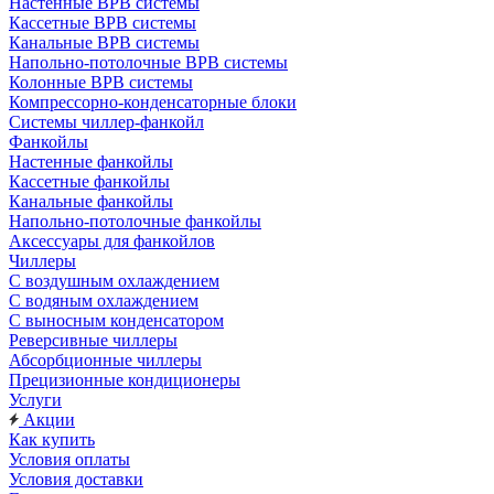
Настенные ВРВ системы
Кассетные ВРВ системы
Канальные ВРВ системы
Напольно-потолочные ВРВ системы
Колонные ВРВ системы
Компрессорно-конденсаторные блоки
Системы чиллер-фанкойл
Фанкойлы
Настенные фанкойлы
Кассетные фанкойлы
Канальные фанкойлы
Напольно-потолочные фанкойлы
Аксессуары для фанкойлов
Чиллеры
С воздушным охлаждением
С водяным охлаждением
С выносным конденсатором
Реверсивные чиллеры
Абсорбционные чиллеры
Прецизионные кондиционеры
Услуги
Акции
Как купить
Условия оплаты
Условия доставки