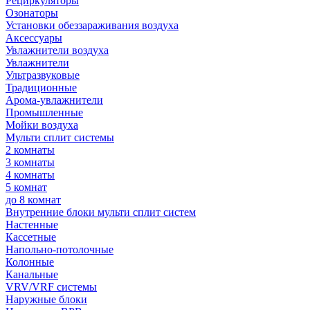
Рециркуляторы
Озонаторы
Установки обеззараживания воздуха
Аксессуары
Увлажнители воздуха
Увлажнители
Ультразвуковые
Традиционные
Арома-увлажнители
Промышленные
Мойки воздуха
Мульти сплит системы
2 комнаты
3 комнаты
4 комнаты
5 комнат
до 8 комнат
Внутренние блоки мульти сплит систем
Настенные
Кассетные
Напольно-потолочные
Колонные
Канальные
VRV/VRF системы
Наружные блоки