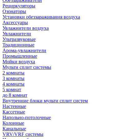
Обеззараживатели
Рециркуляторы
Озонаторы
Установки обеззараживания воздуха
Аксессуары
Увлажнители воздуха
Увлажнители
Ультразвуковые
Традиционные
Арома-увлажнители
Промышленные
Мойки воздуха
Мульти сплит системы
2 комнаты
3 комнаты
4 комнаты
5 комнат
до 8 комнат
Внутренние блоки мульти сплит систем
Настенные
Кассетные
Напольно-потолочные
Колонные
Канальные
VRV/VRF системы