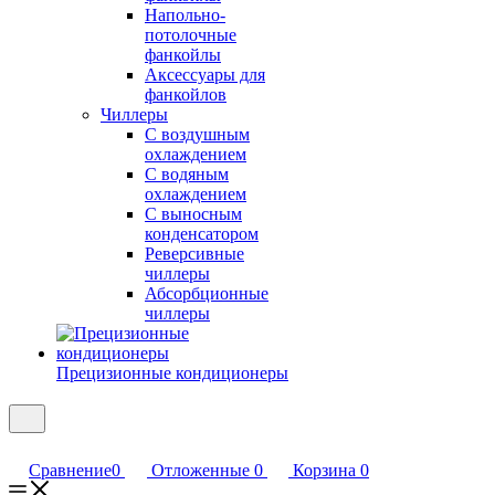
Напольно-
потолочные
фанкойлы
Аксессуары для
фанкойлов
Чиллеры
С воздушным
охлаждением
С водяным
охлаждением
С выносным
конденсатором
Реверсивные
чиллеры
Абсорбционные
чиллеры
Прецизионные кондиционеры
Сравнение
0
Отложенные
0
Корзина
0