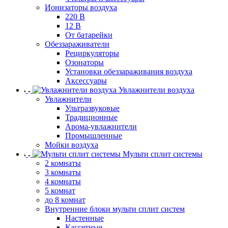
Ионизаторы воздуха
220 В
12 В
От батарейки
Обеззараживатели
Рециркуляторы
Озонаторы
Установки обеззараживания воздуха
Аксессуары
Увлажнители воздуха
Увлажнители
Ультразвуковые
Традиционные
Арома-увлажнители
Промышленные
Мойки воздуха
Мульти сплит системы
2 комнаты
3 комнаты
4 комнаты
5 комнат
до 8 комнат
Внутренние блоки мульти сплит систем
Настенные
Кассетные