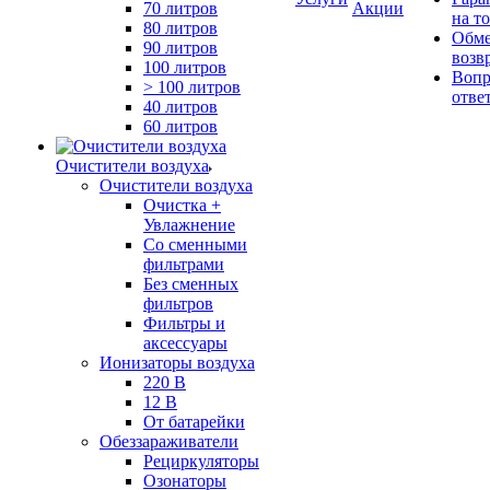
70 литров
Акции
на т
80 литров
Обме
90 литров
возв
100 литров
Вопр
> 100 литров
отве
40 литров
60 литров
Очистители воздуха
Очистители воздуха
Очистка +
Увлажнение
Cо сменными
фильтрами
Без сменных
фильтров
Фильтры и
аксессуары
Ионизаторы воздуха
220 В
12 В
От батарейки
Обеззараживатели
Рециркуляторы
Озонаторы