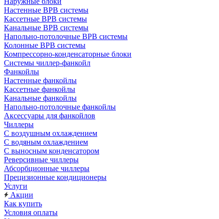
Наружные блоки
Настенные ВРВ системы
Кассетные ВРВ системы
Канальные ВРВ системы
Напольно-потолочные ВРВ системы
Колонные ВРВ системы
Компрессорно-конденсаторные блоки
Системы чиллер-фанкойл
Фанкойлы
Настенные фанкойлы
Кассетные фанкойлы
Канальные фанкойлы
Напольно-потолочные фанкойлы
Аксессуары для фанкойлов
Чиллеры
С воздушным охлаждением
С водяным охлаждением
С выносным конденсатором
Реверсивные чиллеры
Абсорбционные чиллеры
Прецизионные кондиционеры
Услуги
Акции
Как купить
Условия оплаты