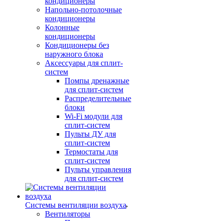
кондиционеры
Напольно-потолочные
кондиционеры
Колонные
кондиционеры
Кондиционеры без
наружного блока
Аксессуары для сплит-
систем
Помпы дренажные
для сплит-систем
Распределительные
блоки
Wi-Fi модули для
сплит-систем
Пульты ДУ для
сплит-систем
Термостаты для
сплит-систем
Пульты управления
для сплит-систем
Системы вентиляции воздуха
Вентиляторы