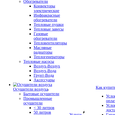
Обогреватели
Конвекторы
электрические
Инфракрасные
обогреватели
Тепловые пушки
Тепловые завесы
Газовые
обогреватели
Тепловентиляторы
Масляные
радиаторы
Теплогенераторы
Тепловые насосы
Воздух-Воздух
Воздух-Вода
Грунт-Вода
Аксессуары
Как купит
Осушители воздуха
Бытовые осушители
Усло
Промышленные
опла
осушители
Усло
< 30 литров
дост
50 литров
Услуги
Гара