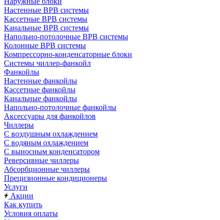
Наружные блоки
Настенные ВРВ системы
Кассетные ВРВ системы
Канальные ВРВ системы
Напольно-потолочные ВРВ системы
Колонные ВРВ системы
Компрессорно-конденсаторные блоки
Системы чиллер-фанкойл
Фанкойлы
Настенные фанкойлы
Кассетные фанкойлы
Канальные фанкойлы
Напольно-потолочные фанкойлы
Аксессуары для фанкойлов
Чиллеры
С воздушным охлаждением
С водяным охлаждением
С выносным конденсатором
Реверсивные чиллеры
Абсорбционные чиллеры
Прецизионные кондиционеры
Услуги
Акции
Как купить
Условия оплаты