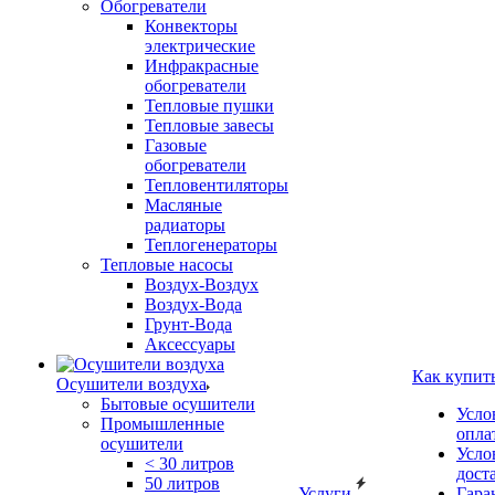
Обогреватели
Конвекторы
электрические
Инфракрасные
обогреватели
Тепловые пушки
Тепловые завесы
Газовые
обогреватели
Тепловентиляторы
Масляные
радиаторы
Теплогенераторы
Тепловые насосы
Воздух-Воздух
Воздух-Вода
Грунт-Вода
Аксессуары
Как купит
Осушители воздуха
Бытовые осушители
Усло
Промышленные
опла
осушители
Усло
< 30 литров
дост
50 литров
Услуги
Гара