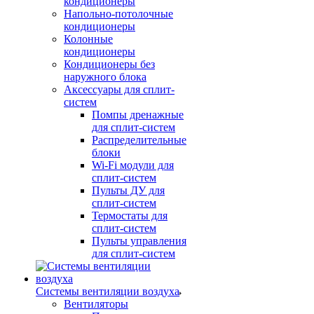
кондиционеры
Напольно-потолочные
кондиционеры
Колонные
кондиционеры
Кондиционеры без
наружного блока
Аксессуары для сплит-
систем
Помпы дренажные
для сплит-систем
Распределительные
блоки
Wi-Fi модули для
сплит-систем
Пульты ДУ для
сплит-систем
Термостаты для
сплит-систем
Пульты управления
для сплит-систем
Системы вентиляции воздуха
Вентиляторы