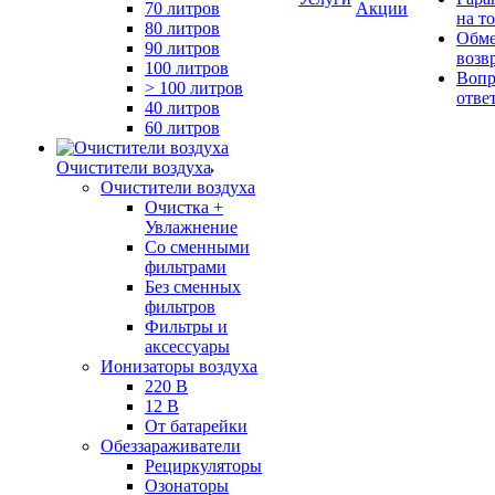
70 литров
Акции
на т
80 литров
Обме
90 литров
возв
100 литров
Вопр
> 100 литров
отве
40 литров
60 литров
Очистители воздуха
Очистители воздуха
Очистка +
Увлажнение
Cо сменными
фильтрами
Без сменных
фильтров
Фильтры и
аксессуары
Ионизаторы воздуха
220 В
12 В
От батарейки
Обеззараживатели
Рециркуляторы
Озонаторы