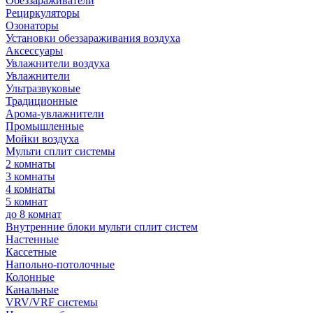
Обеззараживатели
Рециркуляторы
Озонаторы
Установки обеззараживания воздуха
Аксессуары
Увлажнители воздуха
Увлажнители
Ультразвуковые
Традиционные
Арома-увлажнители
Промышленные
Мойки воздуха
Мульти сплит системы
2 комнаты
3 комнаты
4 комнаты
5 комнат
до 8 комнат
Внутренние блоки мульти сплит систем
Настенные
Кассетные
Напольно-потолочные
Колонные
Канальные
VRV/VRF системы