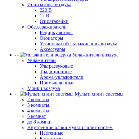
Ионизаторы воздуха
220 В
12 В
От батарейки
Обеззараживатели
Рециркуляторы
Озонаторы
Установки обеззараживания воздуха
Аксессуары
Увлажнители воздуха
Увлажнители
Ультразвуковые
Традиционные
Арома-увлажнители
Промышленные
Мойки воздуха
Мульти сплит системы
2 комнаты
3 комнаты
4 комнаты
5 комнат
до 8 комнат
Внутренние блоки мульти сплит систем
Настенные
Кассетные