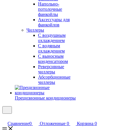
Напольно-
потолочные
фанкойлы
Аксессуары для
фанкойлов
Чиллеры
С воздушным
охлаждением
С водяным
охлаждением
С выносным
конденсатором
Реверсивные
чиллеры
Абсорбционные
чиллеры
Прецизионные кондиционеры
Сравнение
0
Отложенные
0
Корзина
0