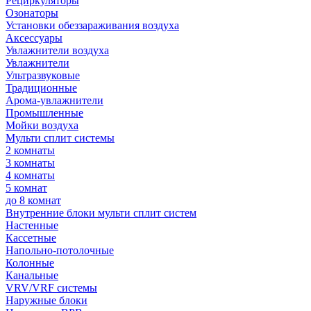
Рециркуляторы
Озонаторы
Установки обеззараживания воздуха
Аксессуары
Увлажнители воздуха
Увлажнители
Ультразвуковые
Традиционные
Арома-увлажнители
Промышленные
Мойки воздуха
Мульти сплит системы
2 комнаты
3 комнаты
4 комнаты
5 комнат
до 8 комнат
Внутренние блоки мульти сплит систем
Настенные
Кассетные
Напольно-потолочные
Колонные
Канальные
VRV/VRF системы
Наружные блоки