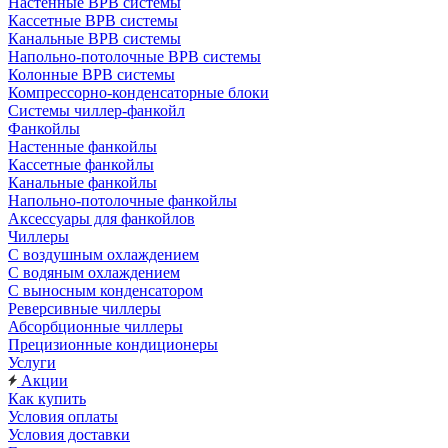
Настенные ВРВ системы
Кассетные ВРВ системы
Канальные ВРВ системы
Напольно-потолочные ВРВ системы
Колонные ВРВ системы
Компрессорно-конденсаторные блоки
Системы чиллер-фанкойл
Фанкойлы
Настенные фанкойлы
Кассетные фанкойлы
Канальные фанкойлы
Напольно-потолочные фанкойлы
Аксессуары для фанкойлов
Чиллеры
С воздушным охлаждением
С водяным охлаждением
С выносным конденсатором
Реверсивные чиллеры
Абсорбционные чиллеры
Прецизионные кондиционеры
Услуги
Акции
Как купить
Условия оплаты
Условия доставки