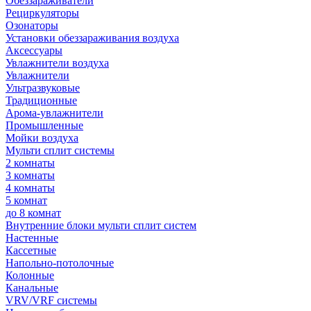
Обеззараживатели
Рециркуляторы
Озонаторы
Установки обеззараживания воздуха
Аксессуары
Увлажнители воздуха
Увлажнители
Ультразвуковые
Традиционные
Арома-увлажнители
Промышленные
Мойки воздуха
Мульти сплит системы
2 комнаты
3 комнаты
4 комнаты
5 комнат
до 8 комнат
Внутренние блоки мульти сплит систем
Настенные
Кассетные
Напольно-потолочные
Колонные
Канальные
VRV/VRF системы