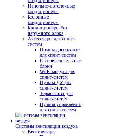
кондиционеры
Напольно-потолочные
кондиционеры
Колонные
кондиционеры
Кондиционеры без
наружного блока
Аксессуары для сплит-
систем
Помпы дренажные
для сплит-систем
Распределительные
блоки
Wi-Fi модули для
сплит-систем
Пульты ДУ для
сплит-систем
Термостаты для
сплит-систем
Пульты управления
для сплит-систем
Системы вентиляции воздуха
Вентиляторы