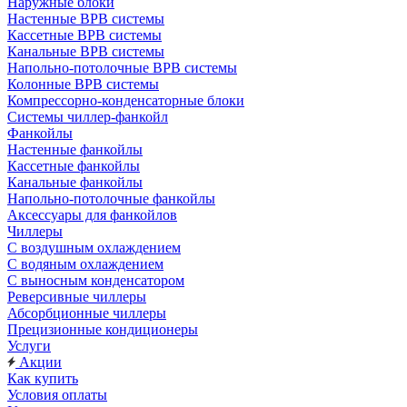
Наружные блоки
Настенные ВРВ системы
Кассетные ВРВ системы
Канальные ВРВ системы
Напольно-потолочные ВРВ системы
Колонные ВРВ системы
Компрессорно-конденсаторные блоки
Системы чиллер-фанкойл
Фанкойлы
Настенные фанкойлы
Кассетные фанкойлы
Канальные фанкойлы
Напольно-потолочные фанкойлы
Аксессуары для фанкойлов
Чиллеры
С воздушным охлаждением
С водяным охлаждением
С выносным конденсатором
Реверсивные чиллеры
Абсорбционные чиллеры
Прецизионные кондиционеры
Услуги
Акции
Как купить
Условия оплаты