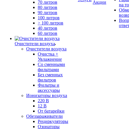
70 литров
Акции
на т
80 литров
Обме
90 литров
возв
100 литров
Вопр
> 100 литров
отве
40 литров
60 литров
Очистители воздуха
Очистители воздуха
Очистка +
Увлажнение
Cо сменными
фильтрами
Без сменных
фильтров
Фильтры и
аксессуары
Ионизаторы воздуха
220 В
12 В
От батарейки
Обеззараживатели
Рециркуляторы
Озонаторы