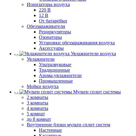
Ионизаторы воздуха
220 В
12 В
От батарейки
Обеззараживатели
Рециркуляторы
Озонаторы
Установки обеззараживания воздуха
Аксессуары
Увлажнители воздуха
Увлажнители
Ультразвуковые
Традиционные
Арома-увлажнители
Промышленные
Мойки воздуха
Мульти сплит системы
2 комнаты
3 комнаты
4 комнаты
5 комнат
до 8 комнат
Внутренние блоки мульти сплит систем
Настенные
Кассетные