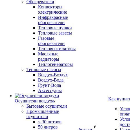
Обогреватели
Конвекторы
электрические
Инфракрасные
обогреватели
Тепловые пушки
Тепловые завесы
Газовые
обогреватели
Тепловентиляторы
Масляные
радиаторы
Теплогенераторы
Тепловые насосы
Воздух-Воздух
Воздух-Вода
Грунт-Вода
Аксессуары
Как купит
Осушители воздуха
Бытовые осушители
Усло
Промышленные
опла
осушители
Усло
< 30 литров
дост
50 литров
Услуги
Гара