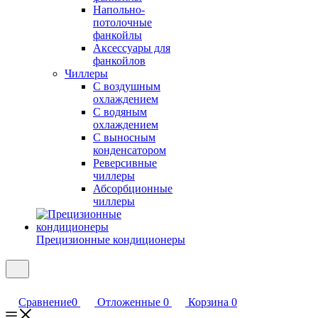
Напольно-
потолочные
фанкойлы
Аксессуары для
фанкойлов
Чиллеры
С воздушным
охлаждением
С водяным
охлаждением
С выносным
конденсатором
Реверсивные
чиллеры
Абсорбционные
чиллеры
Прецизионные кондиционеры
Сравнение
0
Отложенные
0
Корзина
0