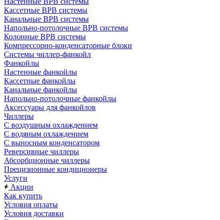
Настенные ВРВ системы
Кассетные ВРВ системы
Канальные ВРВ системы
Напольно-потолочные ВРВ системы
Колонные ВРВ системы
Компрессорно-конденсаторные блоки
Системы чиллер-фанкойл
Фанкойлы
Настенные фанкойлы
Кассетные фанкойлы
Канальные фанкойлы
Напольно-потолочные фанкойлы
Аксессуары для фанкойлов
Чиллеры
С воздушным охлаждением
С водяным охлаждением
С выносным конденсатором
Реверсивные чиллеры
Абсорбционные чиллеры
Прецизионные кондиционеры
Услуги
Акции
Как купить
Условия оплаты
Условия доставки