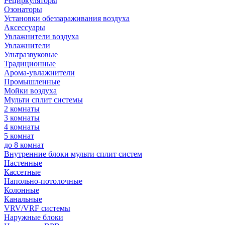
Рециркуляторы
Озонаторы
Установки обеззараживания воздуха
Аксессуары
Увлажнители воздуха
Увлажнители
Ультразвуковые
Традиционные
Арома-увлажнители
Промышленные
Мойки воздуха
Мульти сплит системы
2 комнаты
3 комнаты
4 комнаты
5 комнат
до 8 комнат
Внутренние блоки мульти сплит систем
Настенные
Кассетные
Напольно-потолочные
Колонные
Канальные
VRV/VRF системы
Наружные блоки