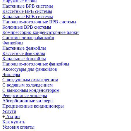
Наружные блоки
Настенные ВРВ системы
Кассетные ВРВ системы
Канальные ВРВ системы
Напольно-потолочные ВРВ системы
Колонные ВРВ системы
Компрессорно-конденсаторные блоки
Системы чиллер-фанкойл
Фанкойлы
Настенные фанкойлы
Кассетные фанкойлы
Канальные фанкойлы
Напольно-потолочные фанкойлы
Аксессуары для фанкойлов
Чиллеры
С воздушным охлаждением
С водяным охлаждением
С выносным конденсатором
Реверсивные чиллеры
Абсорбционные чиллеры
Прецизионные кондиционеры
Услуги
Акции
Как купить
Условия оплаты