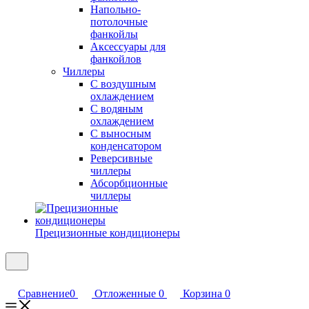
Напольно-
потолочные
фанкойлы
Аксессуары для
фанкойлов
Чиллеры
С воздушным
охлаждением
С водяным
охлаждением
С выносным
конденсатором
Реверсивные
чиллеры
Абсорбционные
чиллеры
Прецизионные кондиционеры
Сравнение
0
Отложенные
0
Корзина
0