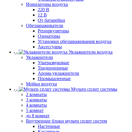
Ионизаторы воздуха
220 В
12 В
От батарейки
Обеззараживатели
Рециркуляторы
Озонаторы
Установки обеззараживания воздуха
Аксессуары
Увлажнители воздуха
Увлажнители
Ультразвуковые
Традиционные
Арома-увлажнители
Промышленные
Мойки воздуха
Мульти сплит системы
2 комнаты
3 комнаты
4 комнаты
5 комнат
до 8 комнат
Внутренние блоки мульти сплит систем
Настенные
Кассетные