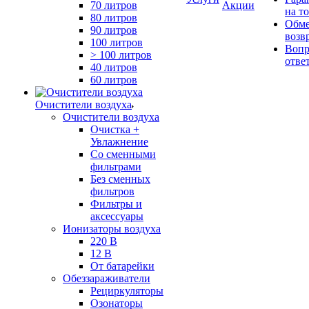
70 литров
Акции
на т
80 литров
Обме
90 литров
возв
100 литров
Вопр
> 100 литров
отве
40 литров
60 литров
Очистители воздуха
Очистители воздуха
Очистка +
Увлажнение
Cо сменными
фильтрами
Без сменных
фильтров
Фильтры и
аксессуары
Ионизаторы воздуха
220 В
12 В
От батарейки
Обеззараживатели
Рециркуляторы
Озонаторы