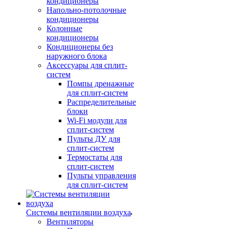
кондиционеры
Напольно-потолочные
кондиционеры
Колонные
кондиционеры
Кондиционеры без
наружного блока
Аксессуары для сплит-
систем
Помпы дренажные
для сплит-систем
Распределительные
блоки
Wi-Fi модули для
сплит-систем
Пульты ДУ для
сплит-систем
Термостаты для
сплит-систем
Пульты управления
для сплит-систем
Системы вентиляции воздуха
Вентиляторы