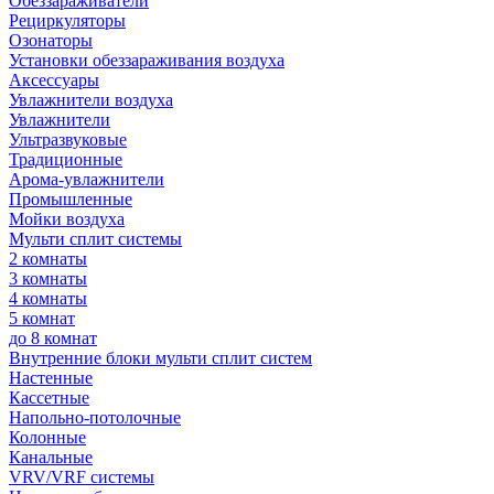
Обеззараживатели
Рециркуляторы
Озонаторы
Установки обеззараживания воздуха
Аксессуары
Увлажнители воздуха
Увлажнители
Ультразвуковые
Традиционные
Арома-увлажнители
Промышленные
Мойки воздуха
Мульти сплит системы
2 комнаты
3 комнаты
4 комнаты
5 комнат
до 8 комнат
Внутренние блоки мульти сплит систем
Настенные
Кассетные
Напольно-потолочные
Колонные
Канальные
VRV/VRF системы