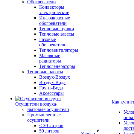
Обогреватели
Конвекторы
электрические
Инфракрасные
обогреватели
Тепловые пушки
Тепловые завесы
Газовые
обогреватели
Тепловентиляторы
Масляные
радиаторы
Теплогенераторы
Тепловые насосы
Воздух-Воздух
Воздух-Вода
Грунт-Вода
Аксессуары
Как купит
Осушители воздуха
Бытовые осушители
Усло
Промышленные
опла
осушители
Усло
< 30 литров
дост
50 литров
Услуги
Гара