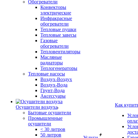
Обогреватели
Конвекторы
электрические
Инфракрасные
обогреватели
Тепловые пушки
Тепловые завесы
Газовые
обогреватели
Тепловентиляторы
Масляные
радиаторы
Теплогенераторы
Тепловые насосы
Воздух-Воздух
Воздух-Вода
Грунт-Вода
Аксессуары
Как купит
Осушители воздуха
Бытовые осушители
Усло
Промышленные
опла
осушители
Усло
< 30 литров
дост
50 литров
Услуги
Гара