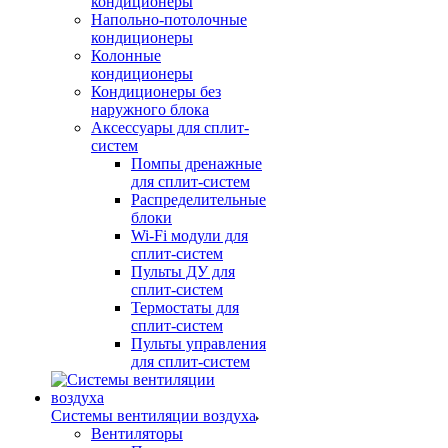
кондиционеры
Напольно-потолочные
кондиционеры
Колонные
кондиционеры
Кондиционеры без
наружного блока
Аксессуары для сплит-
систем
Помпы дренажные
для сплит-систем
Распределительные
блоки
Wi-Fi модули для
сплит-систем
Пульты ДУ для
сплит-систем
Термостаты для
сплит-систем
Пульты управления
для сплит-систем
Системы вентиляции воздуха
Вентиляторы