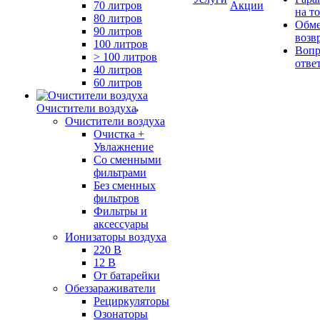
70 литров
Акции
на т
80 литров
Обме
90 литров
возв
100 литров
Вопр
> 100 литров
отве
40 литров
60 литров
Очистители воздуха
Очистители воздуха
Очистка +
Увлажнение
Cо сменными
фильтрами
Без сменных
фильтров
Фильтры и
аксессуары
Ионизаторы воздуха
220 В
12 В
От батарейки
Обеззараживатели
Рециркуляторы
Озонаторы