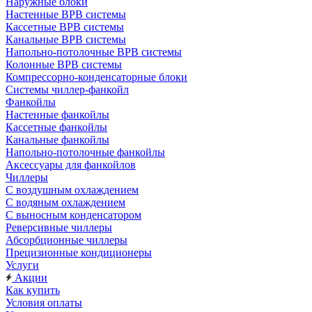
Наружные блоки
Настенные ВРВ системы
Кассетные ВРВ системы
Канальные ВРВ системы
Напольно-потолочные ВРВ системы
Колонные ВРВ системы
Компрессорно-конденсаторные блоки
Системы чиллер-фанкойл
Фанкойлы
Настенные фанкойлы
Кассетные фанкойлы
Канальные фанкойлы
Напольно-потолочные фанкойлы
Аксессуары для фанкойлов
Чиллеры
С воздушным охлаждением
С водяным охлаждением
С выносным конденсатором
Реверсивные чиллеры
Абсорбционные чиллеры
Прецизионные кондиционеры
Услуги
Акции
Как купить
Условия оплаты