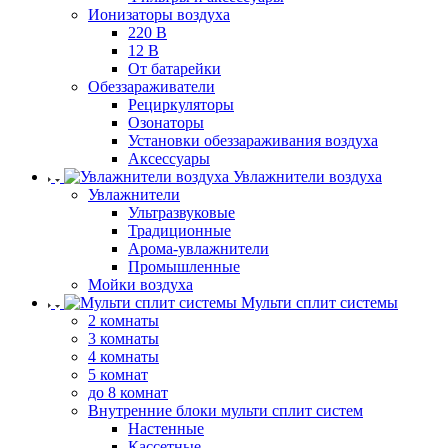
Ионизаторы воздуха
220 В
12 В
От батарейки
Обеззараживатели
Рециркуляторы
Озонаторы
Установки обеззараживания воздуха
Аксессуары
Увлажнители воздуха
Увлажнители
Ультразвуковые
Традиционные
Арома-увлажнители
Промышленные
Мойки воздуха
Мульти сплит системы
2 комнаты
3 комнаты
4 комнаты
5 комнат
до 8 комнат
Внутренние блоки мульти сплит систем
Настенные
Кассетные