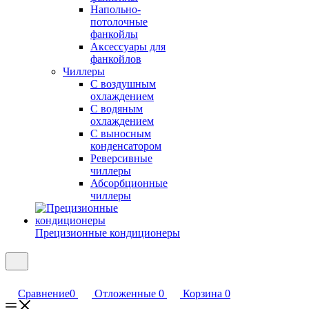
Напольно-
потолочные
фанкойлы
Аксессуары для
фанкойлов
Чиллеры
С воздушным
охлаждением
С водяным
охлаждением
С выносным
конденсатором
Реверсивные
чиллеры
Абсорбционные
чиллеры
Прецизионные кондиционеры
Сравнение
0
Отложенные
0
Корзина
0