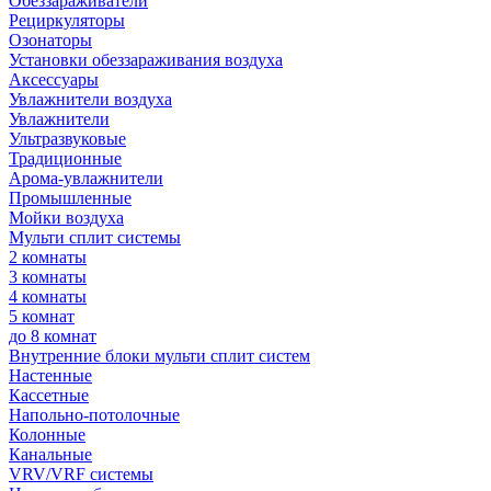
Обеззараживатели
Рециркуляторы
Озонаторы
Установки обеззараживания воздуха
Аксессуары
Увлажнители воздуха
Увлажнители
Ультразвуковые
Традиционные
Арома-увлажнители
Промышленные
Мойки воздуха
Мульти сплит системы
2 комнаты
3 комнаты
4 комнаты
5 комнат
до 8 комнат
Внутренние блоки мульти сплит систем
Настенные
Кассетные
Напольно-потолочные
Колонные
Канальные
VRV/VRF системы