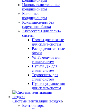
кондиционеры
Напольно-потолочные
кондиционеры
Колонные
кондиционеры
Кондиционеры без
наружного блока
Аксессуары для сплит-
систем
Помпы дренажные
для сплит-систем
Распределительные
блоки
Wi-Fi модули для
сплит-систем
Пульты ДУ для
сплит-систем
Термостаты для
сплит-систем
Пульты управления
для сплит-систем
Системы вентиляции воздуха
Вентиляторы