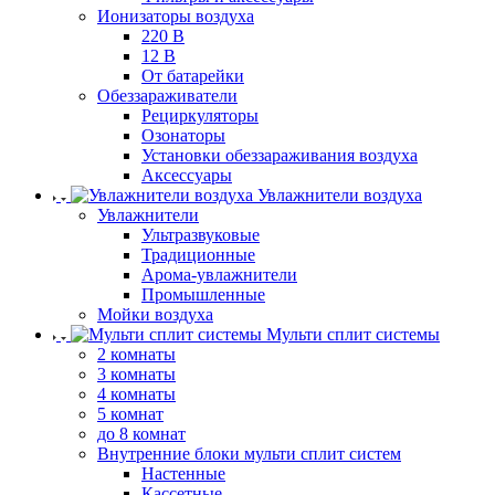
Ионизаторы воздуха
220 В
12 В
От батарейки
Обеззараживатели
Рециркуляторы
Озонаторы
Установки обеззараживания воздуха
Аксессуары
Увлажнители воздуха
Увлажнители
Ультразвуковые
Традиционные
Арома-увлажнители
Промышленные
Мойки воздуха
Мульти сплит системы
2 комнаты
3 комнаты
4 комнаты
5 комнат
до 8 комнат
Внутренние блоки мульти сплит систем
Настенные
Кассетные