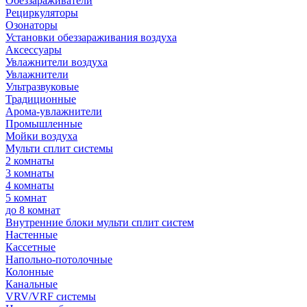
Обеззараживатели
Рециркуляторы
Озонаторы
Установки обеззараживания воздуха
Аксессуары
Увлажнители воздуха
Увлажнители
Ультразвуковые
Традиционные
Арома-увлажнители
Промышленные
Мойки воздуха
Мульти сплит системы
2 комнаты
3 комнаты
4 комнаты
5 комнат
до 8 комнат
Внутренние блоки мульти сплит систем
Настенные
Кассетные
Напольно-потолочные
Колонные
Канальные
VRV/VRF системы