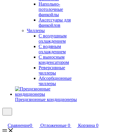
Напольно-
потолочные
фанкойлы
Аксессуары для
фанкойлов
Чиллеры
С воздушным
охлаждением
С водяным
охлаждением
С выносным
конденсатором
Реверсивные
чиллеры
Абсорбционные
чиллеры
Прецизионные кондиционеры
Сравнение
0
Отложенные
0
Корзина
0