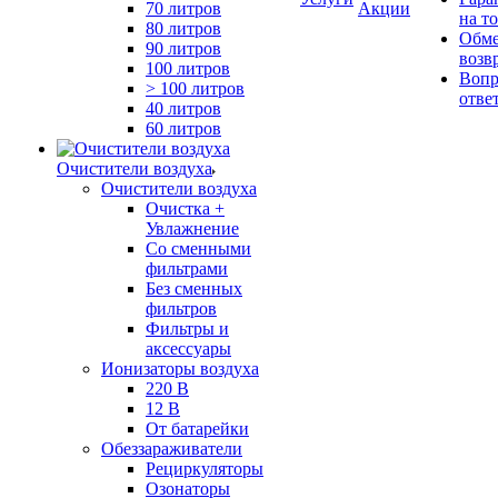
70 литров
Акции
на т
80 литров
Обме
90 литров
возв
100 литров
Вопр
> 100 литров
отве
40 литров
60 литров
Очистители воздуха
Очистители воздуха
Очистка +
Увлажнение
Cо сменными
фильтрами
Без сменных
фильтров
Фильтры и
аксессуары
Ионизаторы воздуха
220 В
12 В
От батарейки
Обеззараживатели
Рециркуляторы
Озонаторы