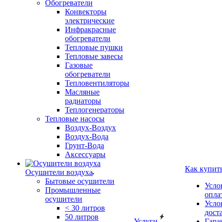
Обогреватели
Конвекторы
электрические
Инфракрасные
обогреватели
Тепловые пушки
Тепловые завесы
Газовые
обогреватели
Тепловентиляторы
Масляные
радиаторы
Теплогенераторы
Тепловые насосы
Воздух-Воздух
Воздух-Вода
Грунт-Вода
Аксессуары
Как купит
Осушители воздуха
Бытовые осушители
Усло
Промышленные
опла
осушители
Усло
< 30 литров
дост
50 литров
Услуги
Гара