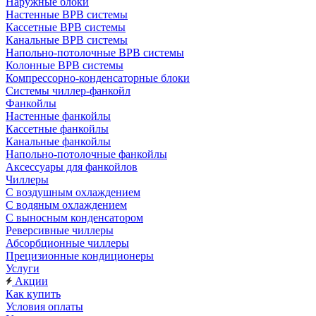
Наружные блоки
Настенные ВРВ системы
Кассетные ВРВ системы
Канальные ВРВ системы
Напольно-потолочные ВРВ системы
Колонные ВРВ системы
Компрессорно-конденсаторные блоки
Системы чиллер-фанкойл
Фанкойлы
Настенные фанкойлы
Кассетные фанкойлы
Канальные фанкойлы
Напольно-потолочные фанкойлы
Аксессуары для фанкойлов
Чиллеры
С воздушным охлаждением
С водяным охлаждением
С выносным конденсатором
Реверсивные чиллеры
Абсорбционные чиллеры
Прецизионные кондиционеры
Услуги
Акции
Как купить
Условия оплаты