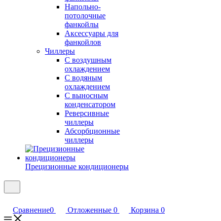
Напольно-
потолочные
фанкойлы
Аксессуары для
фанкойлов
Чиллеры
С воздушным
охлаждением
С водяным
охлаждением
С выносным
конденсатором
Реверсивные
чиллеры
Абсорбционные
чиллеры
Прецизионные кондиционеры
Сравнение
0
Отложенные
0
Корзина
0