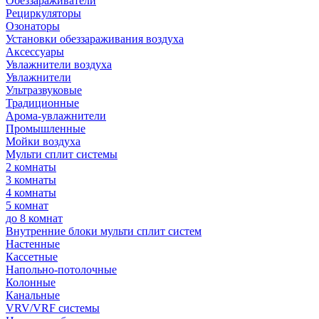
Обеззараживатели
Рециркуляторы
Озонаторы
Установки обеззараживания воздуха
Аксессуары
Увлажнители воздуха
Увлажнители
Ультразвуковые
Традиционные
Арома-увлажнители
Промышленные
Мойки воздуха
Мульти сплит системы
2 комнаты
3 комнаты
4 комнаты
5 комнат
до 8 комнат
Внутренние блоки мульти сплит систем
Настенные
Кассетные
Напольно-потолочные
Колонные
Канальные
VRV/VRF системы