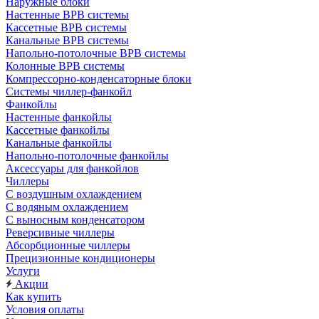
Наружные блоки
Настенные ВРВ системы
Кассетные ВРВ системы
Канальные ВРВ системы
Напольно-потолочные ВРВ системы
Колонные ВРВ системы
Компрессорно-конденсаторные блоки
Системы чиллер-фанкойл
Фанкойлы
Настенные фанкойлы
Кассетные фанкойлы
Канальные фанкойлы
Напольно-потолочные фанкойлы
Аксессуары для фанкойлов
Чиллеры
С воздушным охлаждением
С водяным охлаждением
С выносным конденсатором
Реверсивные чиллеры
Абсорбционные чиллеры
Прецизионные кондиционеры
Услуги
Акции
Как купить
Условия оплаты