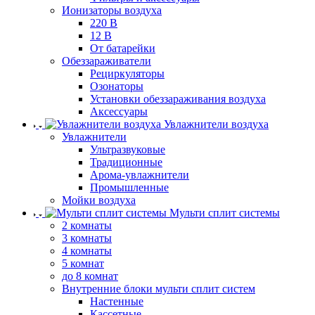
Ионизаторы воздуха
220 В
12 В
От батарейки
Обеззараживатели
Рециркуляторы
Озонаторы
Установки обеззараживания воздуха
Аксессуары
Увлажнители воздуха
Увлажнители
Ультразвуковые
Традиционные
Арома-увлажнители
Промышленные
Мойки воздуха
Мульти сплит системы
2 комнаты
3 комнаты
4 комнаты
5 комнат
до 8 комнат
Внутренние блоки мульти сплит систем
Настенные
Кассетные