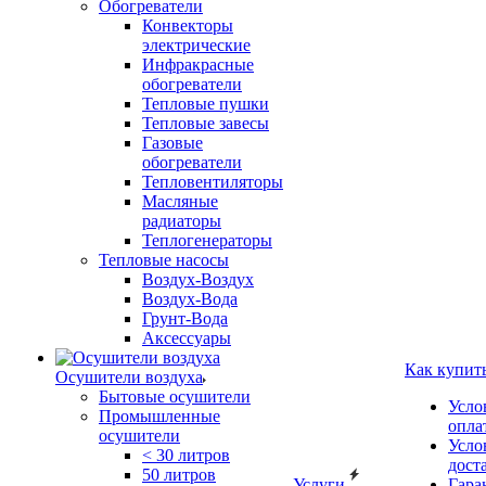
Обогреватели
Конвекторы
электрические
Инфракрасные
обогреватели
Тепловые пушки
Тепловые завесы
Газовые
обогреватели
Тепловентиляторы
Масляные
радиаторы
Теплогенераторы
Тепловые насосы
Воздух-Воздух
Воздух-Вода
Грунт-Вода
Аксессуары
Как купит
Осушители воздуха
Бытовые осушители
Усло
Промышленные
опла
осушители
Усло
< 30 литров
дост
50 литров
Услуги
Гара