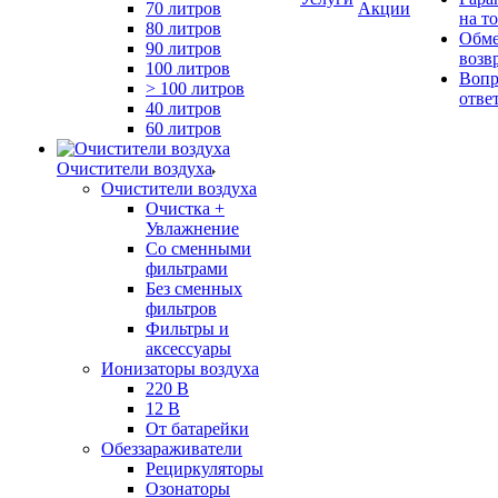
70 литров
Акции
на т
80 литров
Обме
90 литров
возв
100 литров
Вопр
> 100 литров
отве
40 литров
60 литров
Очистители воздуха
Очистители воздуха
Очистка +
Увлажнение
Cо сменными
фильтрами
Без сменных
фильтров
Фильтры и
аксессуары
Ионизаторы воздуха
220 В
12 В
От батарейки
Обеззараживатели
Рециркуляторы
Озонаторы