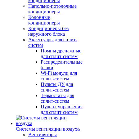
кондиционеры
Напольно-потолочные
кондиционеры
Колонные
кондиционеры
Кондиционеры без
наружного блока
Аксессуары для сплит-
систем
Помпы дренажные
для сплит-систем
Распределительные
блоки
Wi-Fi модули для
сплит-систем
Пульты ДУ для
сплит-систем
Термостаты для
сплит-систем
Пульты управления
для сплит-систем
Системы вентиляции воздуха
Вентиляторы