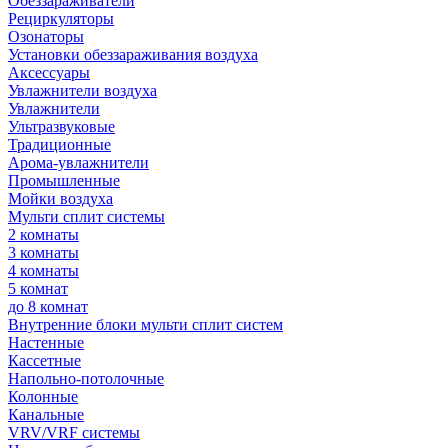
Обеззараживатели
Рециркуляторы
Озонаторы
Установки обеззараживания воздуха
Аксессуары
Увлажнители воздуха
Увлажнители
Ультразвуковые
Традиционные
Арома-увлажнители
Промышленные
Мойки воздуха
Мульти сплит системы
2 комнаты
3 комнаты
4 комнаты
5 комнат
до 8 комнат
Внутренние блоки мульти сплит систем
Настенные
Кассетные
Напольно-потолочные
Колонные
Канальные
VRV/VRF системы