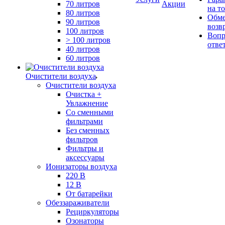
70 литров
Акции
на т
80 литров
Обме
90 литров
возв
100 литров
Вопр
> 100 литров
отве
40 литров
60 литров
Очистители воздуха
Очистители воздуха
Очистка +
Увлажнение
Cо сменными
фильтрами
Без сменных
фильтров
Фильтры и
аксессуары
Ионизаторы воздуха
220 В
12 В
От батарейки
Обеззараживатели
Рециркуляторы
Озонаторы