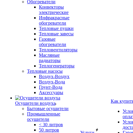
Обогреватели
Конвекторы
электрические
Инфракрасные
обогреватели
Тепловые пушки
Тепловые завесы
Газовые
обогреватели
Тепловентиляторы
Масляные
радиаторы
Теплогенераторы
Тепловые насосы
Воздух-Воздух
Воздух-Вода
Грунт-Вода
Аксессуары
Как купит
Осушители воздуха
Бытовые осушители
Усло
Промышленные
опла
осушители
Усло
< 30 литров
дост
50 литров
Услуги
Гара