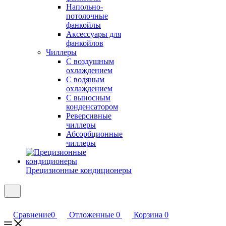
Напольно-
потолочные
фанкойлы
Аксессуары для
фанкойлов
Чиллеры
С воздушным
охлаждением
С водяным
охлаждением
С выносным
конденсатором
Реверсивные
чиллеры
Абсорбционные
чиллеры
Прецизионные кондиционеры
Сравнение
0
Отложенные
0
Корзина
0