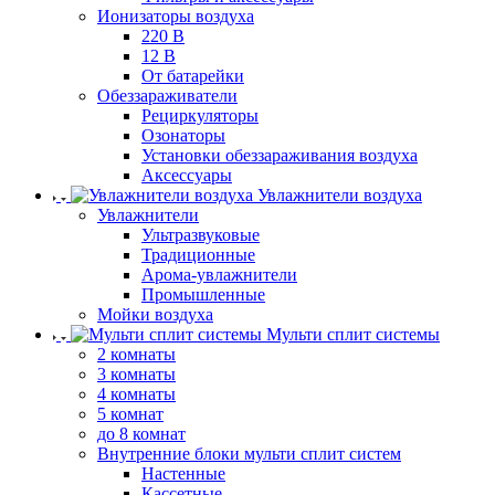
Ионизаторы воздуха
220 В
12 В
От батарейки
Обеззараживатели
Рециркуляторы
Озонаторы
Установки обеззараживания воздуха
Аксессуары
Увлажнители воздуха
Увлажнители
Ультразвуковые
Традиционные
Арома-увлажнители
Промышленные
Мойки воздуха
Мульти сплит системы
2 комнаты
3 комнаты
4 комнаты
5 комнат
до 8 комнат
Внутренние блоки мульти сплит систем
Настенные
Кассетные