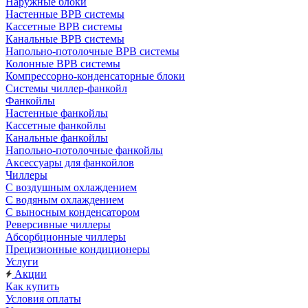
Наружные блоки
Настенные ВРВ системы
Кассетные ВРВ системы
Канальные ВРВ системы
Напольно-потолочные ВРВ системы
Колонные ВРВ системы
Компрессорно-конденсаторные блоки
Системы чиллер-фанкойл
Фанкойлы
Настенные фанкойлы
Кассетные фанкойлы
Канальные фанкойлы
Напольно-потолочные фанкойлы
Аксессуары для фанкойлов
Чиллеры
С воздушным охлаждением
С водяным охлаждением
С выносным конденсатором
Реверсивные чиллеры
Абсорбционные чиллеры
Прецизионные кондиционеры
Услуги
Акции
Как купить
Условия оплаты