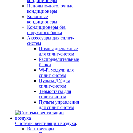
кондиционеры
Напольно-потолочные
кондиционеры
Колонные
кондиционеры
Кондиционеры без
наружного блока
Аксессуары для сплит-
систем
Помпы дренажные
для сплит-систем
Распределительные
блоки
Wi-Fi модули для
сплит-систем
Пульты ДУ для
сплит-систем
Термостаты для
сплит-систем
Пульты управления
для сплит-систем
Системы вентиляции воздуха
Вентиляторы