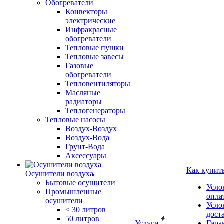
Обогреватели
Конвекторы
электрические
Инфракрасные
обогреватели
Тепловые пушки
Тепловые завесы
Газовые
обогреватели
Тепловентиляторы
Масляные
радиаторы
Теплогенераторы
Тепловые насосы
Воздух-Воздух
Воздух-Вода
Грунт-Вода
Аксессуары
Как купит
Осушители воздуха
Бытовые осушители
Усло
Промышленные
опла
осушители
Усло
< 30 литров
дост
50 литров
Услуги
Гара