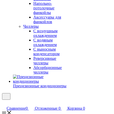
Напольно-
потолочные
фанкойлы
Аксессуары для
фанкойлов
Чиллеры
С воздушным
охлаждением
С водяным
охлаждением
С выносным
конденсатором
Реверсивные
чиллеры
Абсорбционные
чиллеры
Прецизионные кондиционеры
Сравнение
0
Отложенные
0
Корзина
0