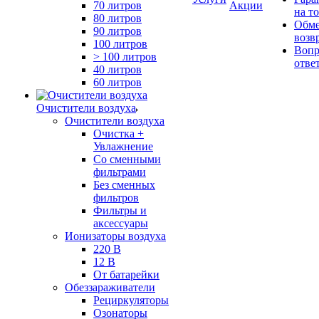
70 литров
Акции
на т
80 литров
Обме
90 литров
возв
100 литров
Вопр
> 100 литров
отве
40 литров
60 литров
Очистители воздуха
Очистители воздуха
Очистка +
Увлажнение
Cо сменными
фильтрами
Без сменных
фильтров
Фильтры и
аксессуары
Ионизаторы воздуха
220 В
12 В
От батарейки
Обеззараживатели
Рециркуляторы
Озонаторы