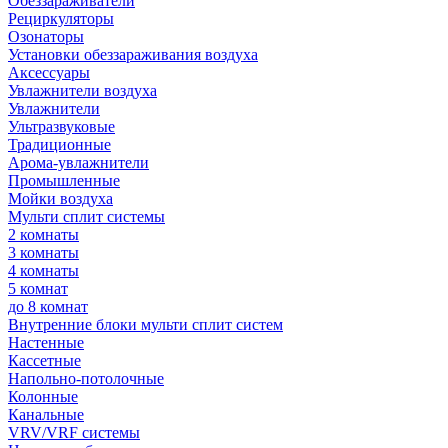
Обеззараживатели
Рециркуляторы
Озонаторы
Установки обеззараживания воздуха
Аксессуары
Увлажнители воздуха
Увлажнители
Ультразвуковые
Традиционные
Арома-увлажнители
Промышленные
Мойки воздуха
Мульти сплит системы
2 комнаты
3 комнаты
4 комнаты
5 комнат
до 8 комнат
Внутренние блоки мульти сплит систем
Настенные
Кассетные
Напольно-потолочные
Колонные
Канальные
VRV/VRF системы