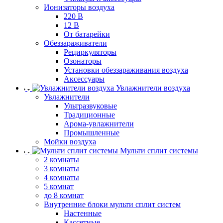
Ионизаторы воздуха
220 В
12 В
От батарейки
Обеззараживатели
Рециркуляторы
Озонаторы
Установки обеззараживания воздуха
Аксессуары
Увлажнители воздуха
Увлажнители
Ультразвуковые
Традиционные
Арома-увлажнители
Промышленные
Мойки воздуха
Мульти сплит системы
2 комнаты
3 комнаты
4 комнаты
5 комнат
до 8 комнат
Внутренние блоки мульти сплит систем
Настенные
Кассетные