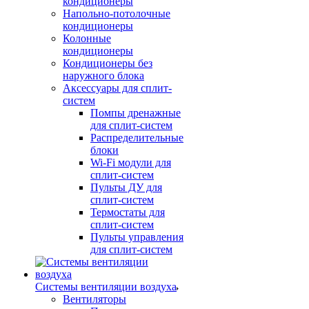
кондиционеры
Напольно-потолочные
кондиционеры
Колонные
кондиционеры
Кондиционеры без
наружного блока
Аксессуары для сплит-
систем
Помпы дренажные
для сплит-систем
Распределительные
блоки
Wi-Fi модули для
сплит-систем
Пульты ДУ для
сплит-систем
Термостаты для
сплит-систем
Пульты управления
для сплит-систем
Системы вентиляции воздуха
Вентиляторы