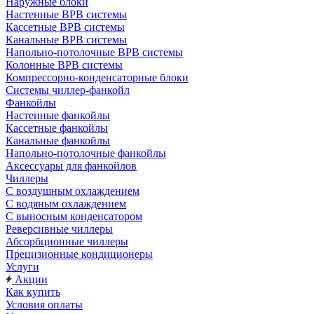
Наружные блоки
Настенные ВРВ системы
Кассетные ВРВ системы
Канальные ВРВ системы
Напольно-потолочные ВРВ системы
Колонные ВРВ системы
Компрессорно-конденсаторные блоки
Системы чиллер-фанкойл
Фанкойлы
Настенные фанкойлы
Кассетные фанкойлы
Канальные фанкойлы
Напольно-потолочные фанкойлы
Аксессуары для фанкойлов
Чиллеры
С воздушным охлаждением
С водяным охлаждением
С выносным конденсатором
Реверсивные чиллеры
Абсорбционные чиллеры
Прецизионные кондиционеры
Услуги
Акции
Как купить
Условия оплаты