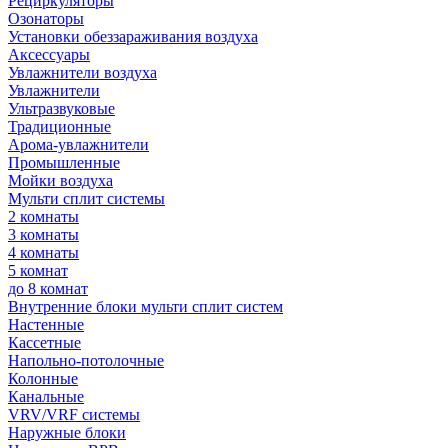
Рециркуляторы
Озонаторы
Установки обеззараживания воздуха
Аксессуары
Увлажнители воздуха
Увлажнители
Ультразвуковые
Традиционные
Арома-увлажнители
Промышленные
Мойки воздуха
Мульти сплит системы
2 комнаты
3 комнаты
4 комнаты
5 комнат
до 8 комнат
Внутренние блоки мульти сплит систем
Настенные
Кассетные
Напольно-потолочные
Колонные
Канальные
VRV/VRF системы
Наружные блоки