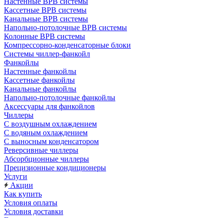
Настенные ВРВ системы
Кассетные ВРВ системы
Канальные ВРВ системы
Напольно-потолочные ВРВ системы
Колонные ВРВ системы
Компрессорно-конденсаторные блоки
Системы чиллер-фанкойл
Фанкойлы
Настенные фанкойлы
Кассетные фанкойлы
Канальные фанкойлы
Напольно-потолочные фанкойлы
Аксессуары для фанкойлов
Чиллеры
С воздушным охлаждением
С водяным охлаждением
С выносным конденсатором
Реверсивные чиллеры
Абсорбционные чиллеры
Прецизионные кондиционеры
Услуги
Акции
Как купить
Условия оплаты
Условия доставки