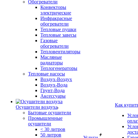
Обогреватели
Конвекторы
электрические
Инфракрасные
обогреватели
Тепловые пушки
Тепловые завесы
Газовые
обогреватели
Тепловентиляторы
Масляные
радиаторы
Теплогенераторы
Тепловые насосы
Воздух-Воздух
Воздух-Вода
Грунт-Вода
Аксессуары
Как купит
Осушители воздуха
Бытовые осушители
Усло
Промышленные
опла
осушители
Усло
< 30 литров
дост
50 литров
Услуги
Гара