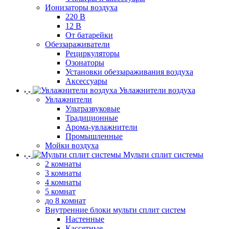
Ионизаторы воздуха
220 В
12 В
От батарейки
Обеззараживатели
Рециркуляторы
Озонаторы
Установки обеззараживания воздуха
Аксессуары
Увлажнители воздуха
Увлажнители
Ультразвуковые
Традиционные
Арома-увлажнители
Промышленные
Мойки воздуха
Мульти сплит системы
2 комнаты
3 комнаты
4 комнаты
5 комнат
до 8 комнат
Внутренние блоки мульти сплит систем
Настенные
Кассетные