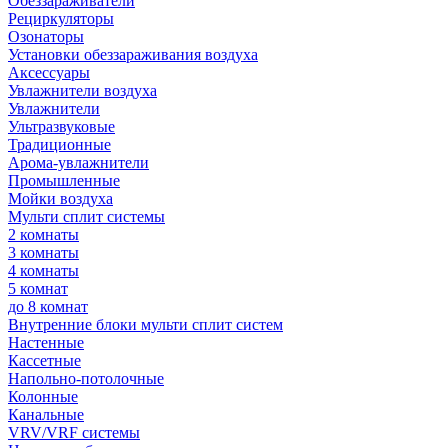
Обеззараживатели
Рециркуляторы
Озонаторы
Установки обеззараживания воздуха
Аксессуары
Увлажнители воздуха
Увлажнители
Ультразвуковые
Традиционные
Арома-увлажнители
Промышленные
Мойки воздуха
Мульти сплит системы
2 комнаты
3 комнаты
4 комнаты
5 комнат
до 8 комнат
Внутренние блоки мульти сплит систем
Настенные
Кассетные
Напольно-потолочные
Колонные
Канальные
VRV/VRF системы