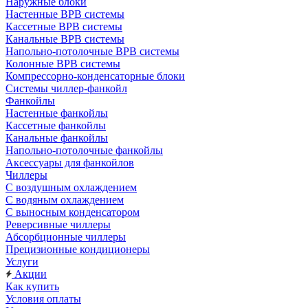
Наружные блоки
Настенные ВРВ системы
Кассетные ВРВ системы
Канальные ВРВ системы
Напольно-потолочные ВРВ системы
Колонные ВРВ системы
Компрессорно-конденсаторные блоки
Системы чиллер-фанкойл
Фанкойлы
Настенные фанкойлы
Кассетные фанкойлы
Канальные фанкойлы
Напольно-потолочные фанкойлы
Аксессуары для фанкойлов
Чиллеры
С воздушным охлаждением
С водяным охлаждением
С выносным конденсатором
Реверсивные чиллеры
Абсорбционные чиллеры
Прецизионные кондиционеры
Услуги
Акции
Как купить
Условия оплаты