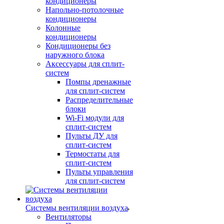
кондиционеры
Напольно-потолочные
кондиционеры
Колонные
кондиционеры
Кондиционеры без
наружного блока
Аксессуары для сплит-
систем
Помпы дренажные
для сплит-систем
Распределительные
блоки
Wi-Fi модули для
сплит-систем
Пульты ДУ для
сплит-систем
Термостаты для
сплит-систем
Пульты управления
для сплит-систем
Системы вентиляции воздуха
Вентиляторы