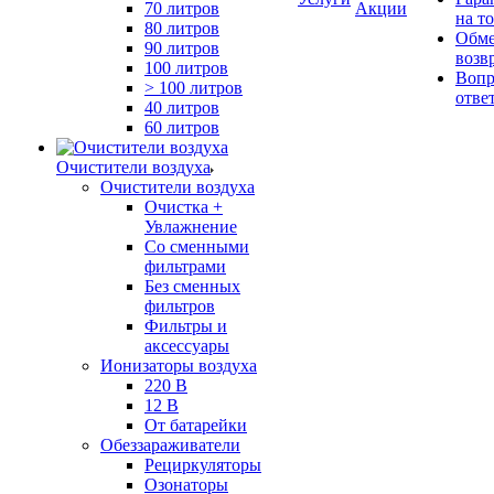
70 литров
Акции
на т
80 литров
Обме
90 литров
возв
100 литров
Вопр
> 100 литров
отве
40 литров
60 литров
Очистители воздуха
Очистители воздуха
Очистка +
Увлажнение
Cо сменными
фильтрами
Без сменных
фильтров
Фильтры и
аксессуары
Ионизаторы воздуха
220 В
12 В
От батарейки
Обеззараживатели
Рециркуляторы
Озонаторы