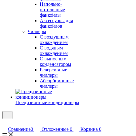
Напольно-
потолочные
фанкойлы
Аксессуары для
фанкойлов
Чиллеры
С воздушным
охлаждением
С водяным
охлаждением
С выносным
конденсатором
Реверсивные
чиллеры
Абсорбционные
чиллеры
Прецизионные кондиционеры
Сравнение
0
Отложенные
0
Корзина
0