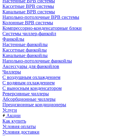
Настенные ВРВ системы
Кассетные ВРВ системы
Канальные ВРВ системы
Напольно-потолочные ВРВ системы
Колонные ВРВ системы
Компрессорно-конденсаторные блоки
Системы чиллер-фанкойл
Фанкойлы
Настенные фанкойлы
Кассетные фанкойлы
Канальные фанкойлы
Напольно-потолочные фанкойлы
Аксессуары для фанкойлов
Чиллеры
С воздушным охлаждением
С водяным охлаждением
С выносным конденсатором
Реверсивные чиллеры
Абсорбционные чиллеры
Прецизионные кондиционеры
Услуги
Акции
Как купить
Условия оплаты
Условия доставки