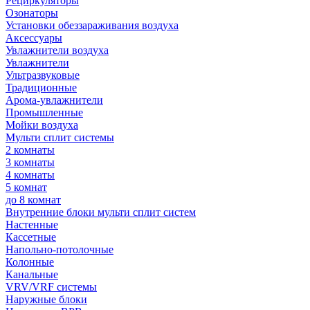
Рециркуляторы
Озонаторы
Установки обеззараживания воздуха
Аксессуары
Увлажнители воздуха
Увлажнители
Ультразвуковые
Традиционные
Арома-увлажнители
Промышленные
Мойки воздуха
Мульти сплит системы
2 комнаты
3 комнаты
4 комнаты
5 комнат
до 8 комнат
Внутренние блоки мульти сплит систем
Настенные
Кассетные
Напольно-потолочные
Колонные
Канальные
VRV/VRF системы
Наружные блоки