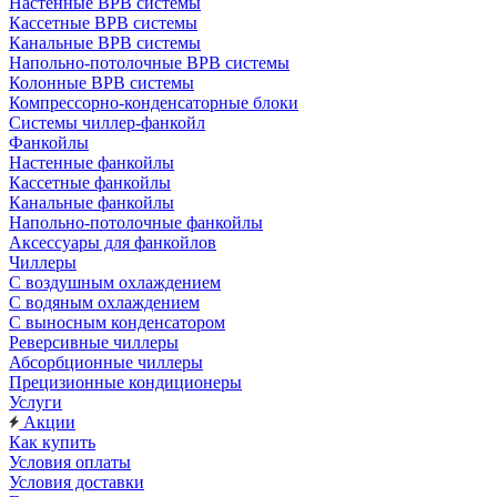
Настенные ВРВ системы
Кассетные ВРВ системы
Канальные ВРВ системы
Напольно-потолочные ВРВ системы
Колонные ВРВ системы
Компрессорно-конденсаторные блоки
Системы чиллер-фанкойл
Фанкойлы
Настенные фанкойлы
Кассетные фанкойлы
Канальные фанкойлы
Напольно-потолочные фанкойлы
Аксессуары для фанкойлов
Чиллеры
С воздушным охлаждением
С водяным охлаждением
С выносным конденсатором
Реверсивные чиллеры
Абсорбционные чиллеры
Прецизионные кондиционеры
Услуги
Акции
Как купить
Условия оплаты
Условия доставки