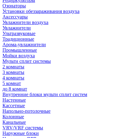
Рециркуляторы
Озонаторы
Установки обеззараживания воздуха
Аксессуары
Увлажнители воздуха
Увлажнители
Ультразвуковые
Традиционные
Арома-увлажнители
Промышленные
Мойки воздуха
Мульти сплит системы
2 комнаты
3 комнаты
4 комнаты
5 комнат
до 8 комнат
Внутренние блоки мульти сплит систем
Настенные
Кассетные
Напольно-потолочные
Колонные
Канальные
VRV/VRF системы
Наружные блоки